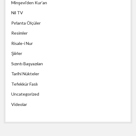
Minşevi’den Kur’an
Nil TV
Pırlanta Ölçüler
Resimler
Risale-i Nur
Şiirler
Sızıntı Başyazıları
Tarihi Nükteler
Tefekkür Faslı
Uncategorized
Videolar