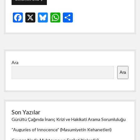
kendi
hayat
F
X
Bl
W
S
ve
sanatında,
ac
u
h
h
asıl
olarak
e
es
at
ar
neyin
b
ky
s
e
şahididir.
Yan
o
A
Ara
Menü
o
p
Ara
k
p
Son Yazılar
Gürültü Çağında İnanç Krizi ve Hakikati Arama Sorumluluğu
“Auguries of Innocence” (Masumiyetin Kehanetleri)