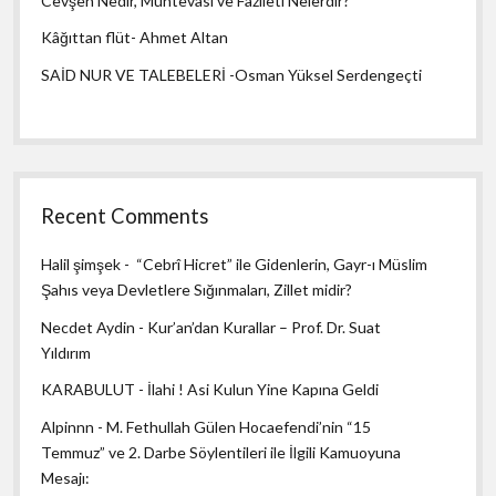
Cevşen Nedir, Muhtevası ve Fazileti Nelerdir?
Kâğıttan flüt- Ahmet Altan
SAİD NUR VE TALEBELERİ -Osman Yüksel Serdengeçti
Recent Comments
Halil şimşek
-
“Cebrî Hicret” ile Gidenlerin, Gayr-ı Müslim
Şahıs veya Devletlere Sığınmaları, Zillet midir?
Necdet Aydin
-
Kur’an’dan Kurallar – Prof. Dr. Suat
Yıldırım
KARABULUT
-
İlahi ! Asi Kulun Yine Kapına Geldi
Alpinnn
-
M. Fethullah Gülen Hocaefendi’nin “15
Temmuz” ve 2. Darbe Söylentileri ile İlgili Kamuoyuna
Mesajı: