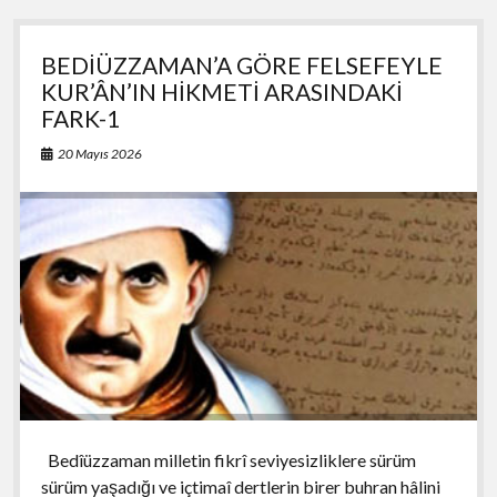
e
es
at
ar
2
b
ky
s
e
BEDİÜZZAMAN’A GÖRE FELSEFEYLE
o
A
KUR’ÂN’IN HİKMETİ ARASINDAKİ
o
p
FARK-1
k
p
20 Mayıs 2026
Bedîüzzaman milletin fikrî seviyesizliklere sürüm
sürüm yaşadığı ve içtimaî dertlerin birer buhran hâlini