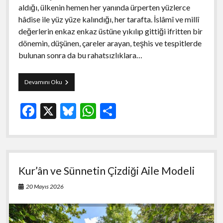
aldığı, ülkenin hemen her yanında ürperten yüzlerce
hâdise ile yüz yüze kalındığı, her tarafta. İslâmî ve millî
değerlerin enkaz enkaz üstüne yıkılıp gittiği ifritten bir
dönemin, düşünen, çareler arayan, teşhis ve tespitlerde
bulunan sonra da bu rahatsızlıklara…
BEDİÜZZAMAN’A
Devamını Oku
GÖRE
FELSEFEYLE
F
X
Bl
W
S
KUR’ÂN’IN
HİKMETİ
ac
u
h
h
ARASINDAKİ
FARK-
e
es
at
ar
1
b
ky
s
e
Kur’ân ve Sünnetin Çizdiği Aile Modeli
o
A
o
p
20 Mayıs 2026
k
p