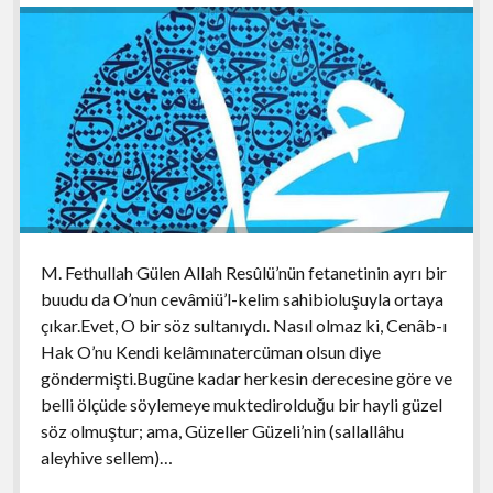
M. Fethullah Gülen Allah Resûlü’nün fetanetinin ayrı bir
buudu da O’nun cevâmiü’l-kelim sahibioluşuyla ortaya
çıkar.Evet, O bir söz sultanıydı. Nasıl olmaz ki, Cenâb-ı
Hak O’nu Kendi kelâmınatercüman olsun diye
göndermişti.Bugüne kadar herkesin derecesine göre ve
belli ölçüde söylemeye muktedirolduğu bir hayli güzel
söz olmuştur; ama, Güzeller Güzeli’nin (sallallâhu
aleyhive sellem)…