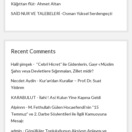
Kâğıttan flüt- Ahmet Altan
SAİD NUR VE TALEBELERİ -Osman Yüksel Serdengeçti
Recent Comments
Halil şimşek
-
“Cebrî Hicret” ile Gidenlerin, Gayr-ı Müslim
Şahıs veya Devletlere Sığınmaları, Zillet midir?
Necdet Aydin
-
Kur’an’dan Kurallar – Prof. Dr. Suat
Yıldırım
KARABULUT
-
İlahi ! Asi Kulun Yine Kapına Geldi
Alpinnn
-
M. Fethullah Gülen Hocaefendi’nin “15
Temmuz” ve 2. Darbe Söylentileri ile İlgili Kamuoyuna
Mesajı:
admin
-
Gönüllüler Topluluğunun Aksiyon Anlayışı ve