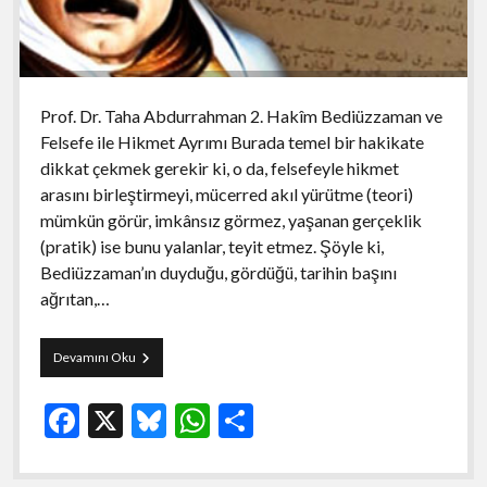
Prof. Dr. Taha Abdurrahman 2. Hakîm Bediüzzaman ve
Felsefe ile Hikmet Ayrımı Burada temel bir hakikate
dikkat çekmek gerekir ki, o da, felsefeyle hikmet
arasını birleştirmeyi, mücerred akıl yürütme (teori)
mümkün görür, imkânsız görmez, yaşanan gerçeklik
(pratik) ise bunu yalanlar, teyit etmez. Şöyle ki,
Bediüzzaman’ın duyduğu, gördüğü, tarihin başını
ağrıtan,…
BEDİÜZZAMAN’A
Devamını Oku
GÖRE
FELSEFEYLE
F
X
Bl
W
S
KUR’ÂN’IN
HİKMETİ
ac
u
h
h
ARASINDAKİ
FARK-