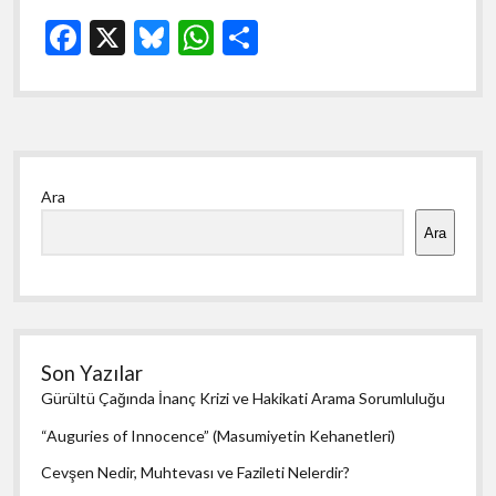
Sünnetin
F
X
Bl
W
S
Çizdiği
Aile
ac
u
h
h
Modeli
e
es
at
ar
b
ky
s
e
Yan
o
A
Ara
Menü
o
p
Ara
k
p
Son Yazılar
Gürültü Çağında İnanç Krizi ve Hakikati Arama Sorumluluğu
“Auguries of Innocence” (Masumiyetin Kehanetleri)
Cevşen Nedir, Muhtevası ve Fazileti Nelerdir?