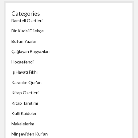
Categories
Bamteli Özetleri
Bir Kudsi Dilekçe
Bütün Yazılar
Çağlayan Başyazıları
Hocaefendi
İş Hayatı Fıkhı
Karaoke Qur'an
Kitap Özetleri
Kitap Tanıtımı
Külli Kaideler
Makalelerim
Minşevi’den Kur’an