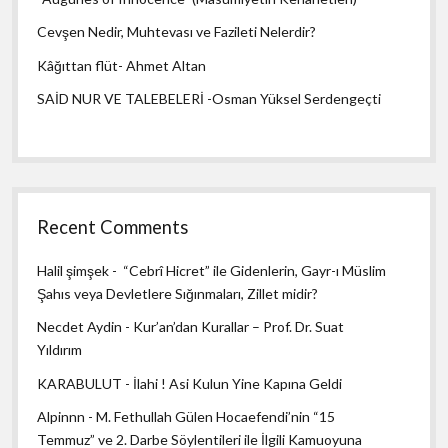
Cevşen Nedir, Muhtevası ve Fazileti Nelerdir?
Kâğıttan flüt- Ahmet Altan
SAİD NUR VE TALEBELERİ -Osman Yüksel Serdengeçti
Recent Comments
Halil şimşek
-
“Cebrî Hicret” ile Gidenlerin, Gayr-ı Müslim
Şahıs veya Devletlere Sığınmaları, Zillet midir?
Necdet Aydin
-
Kur’an’dan Kurallar – Prof. Dr. Suat
Yıldırım
KARABULUT
-
İlahi ! Asi Kulun Yine Kapına Geldi
Alpinnn
-
M. Fethullah Gülen Hocaefendi’nin “15
Temmuz” ve 2. Darbe Söylentileri ile İlgili Kamuoyuna