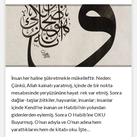
k
p
İnsan her haline şükretmekle mükelleftir. Neden:
Çünkü, Allah kainatı yaratmış, içinde de bir nokta
mesabesinde yeryüzününe hayat rek var etmiş. Sonra
dağlar-taşlar,bitkiler, hayvanlar, insanlar; insanlar
içinde Kendi’ne inanan ve Habibi’nin yolundan
gidenlerden eylemiş. Sonra O Habib’ine OKU
Buyurmuş. O’nun adıyla ve O’nun adına hem
yarattıklarını hem de kitabı oku. İşte…