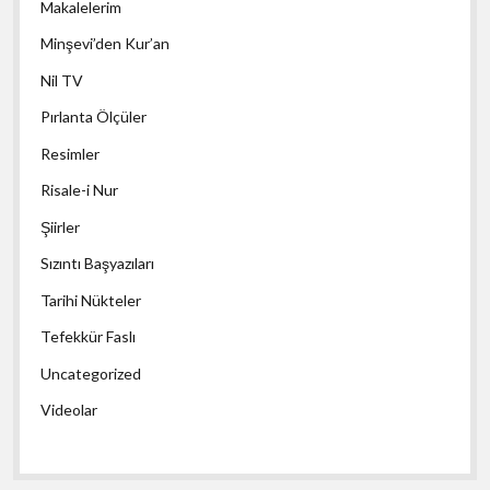
Makalelerim
Minşevi’den Kur’an
Nil TV
Pırlanta Ölçüler
Resimler
Risale-i Nur
Şiirler
Sızıntı Başyazıları
Tarihi Nükteler
Tefekkür Faslı
Uncategorized
Videolar