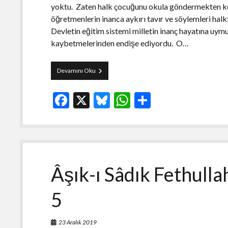
yoktu. Zaten halk çocuğunu okula göndermekten ko
öğretmenlerin inanca aykırı tavır ve söylemleri halk
Devletin eğitim sistemi milletin inanç hayatına uymuyo
kaybetmelerinden endişe ediyordu. O…
Âşık-
Devamını Oku
ı
Sâdık
F
X
Bl
W
S
Fethullah
Gülen
ac
u
h
h
Hocaefendi-
6
e
es
at
ar
b
ky
s
e
o
A
Âşık-ı Sâdık Fethull
o
p
5
k
p
23 Aralık 2019