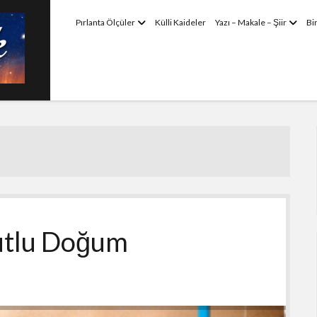
menüyü
menü
Pırlanta Ölçüler
Külli Kaideler
Yazı – Makale – Şiir
Bi
aç
aç
Kutlu Doğum