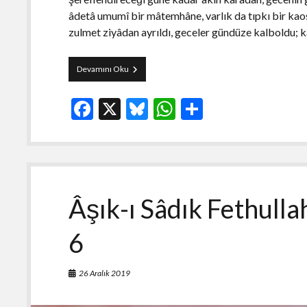
âdetâ umumî bir mâtemhâne, varlık da tıpkı bir kaos
zulmet ziyâdan ayrıldı, geceler gündüze kalboldu; 
Sızıntı
Devamını Oku
Başyazıları:
Kutlu
F
X
Bl
W
S
Doğum
ac
u
h
h
e
es
at
ar
b
ky
s
e
o
A
Âşık-ı Sâdık Fethull
o
p
6
k
p
26 Aralık 2019