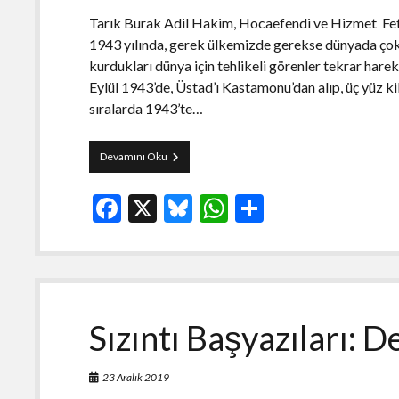
Tarık Burak Adil Hakim, Hocaefendi ve Hizmet Fet
1943 yılında, gerek ülkemizde gerekse dünyada çok
kurdukları dünya için tehlikeli görenler tekrar har
Eylül 1943’de, Üstad’ı Kastamonu’dan alıp, üç yüz k
sıralarda 1943’te…
Âşık-
Devamını Oku
ı
Sâdık
F
X
Bl
W
S
Fethullah
Gülen
ac
u
h
h
Hocaefendi-
5
e
es
at
ar
b
ky
s
e
o
A
Sızıntı Başyazıları: 
o
p
k
p
23 Aralık 2019