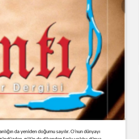
anlığın da yeniden doğumu sayılır. O’nun dünyayı
 gündüzden, gülün de dikenden farkı yoktu; dünya