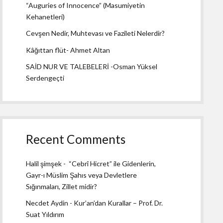
“Auguries of Innocence” (Masumiyetin
Kehanetleri)
Cevşen Nedir, Muhtevası ve Fazileti Nelerdir?
Kâğıttan flüt- Ahmet Altan
SAİD NUR VE TALEBELERİ -Osman Yüksel
Serdengeçti
Recent Comments
Halil şimşek
-
“Cebrî Hicret” ile Gidenlerin,
Gayr-ı Müslim Şahıs veya Devletlere
Sığınmaları, Zillet midir?
Necdet Aydin
-
Kur’an’dan Kurallar – Prof. Dr.
Suat Yıldırım