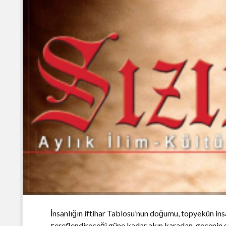
İnsanlığın iftihar Tablosu’nun doğumu, topyekûn ins
şereflendireceği güne kadar akın karadan, gecenin