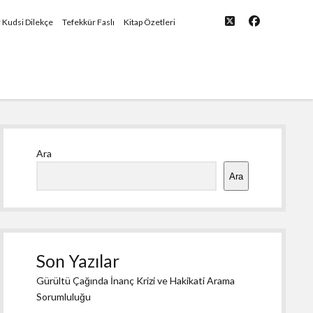
twitter
facebook
yü
r Kudsi Dilekçe
Tefekkür Faslı
Kitap Özetleri
Yan
Ara
Menü
Ara
Son Yazılar
Gürültü Çağında İnanç Krizi ve Hakikati Arama
Sorumluluğu