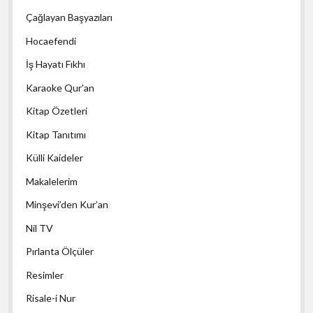
Çağlayan Başyazıları
Hocaefendi
İş Hayatı Fıkhı
Karaoke Qur'an
Kitap Özetleri
Kitap Tanıtımı
Külli Kaideler
Makalelerim
Minşevi’den Kur’an
Nil TV
Pırlanta Ölçüler
Resimler
Risale-i Nur