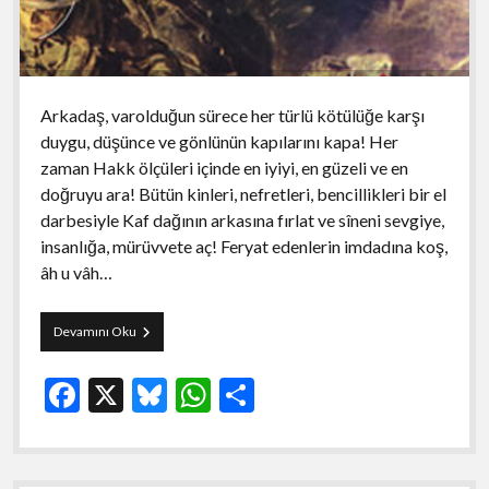
Arkadaş, varolduğun sürece her türlü kötülüğe karşı
duygu, düşünce ve gönlünün kapılarını kapa! Her
zaman Hakk ölçüleri içinde en iyiyi, en güzeli ve en
doğruyu ara! Bütün kinleri, nefretleri, bencillikleri bir el
darbesiyle Kaf dağının arkasına fırlat ve sîneni sevgiye,
insanlığa, mürüvvete aç! Feryat edenlerin imdadına koş,
âh u vâh…
Sızıntı
Devamını Oku
Başyazıları:
İnsan
F
X
Bl
W
S
Olmanın
Düşündürdükleri
ac
u
h
h
e
es
at
ar