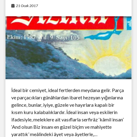
o
p
21 Ocak 2017
k
p
İdeal bir cemiyet, ideal fertlerden meydana gelir. Parça
ve parçacıkları günâhlardan ibaret hezeyan yığınlarına
gelince, bunlar, iyiye, güzele ve hayırlara kapalı bir
kısım kuru kalabalıklardır. İdeal insan veya eskilerin
ifadesiyle, meleklere ait vasıflarla serfirâz ‘kâmil insan’
‘And olsun Biz insanı en güzel biçim ve mahiyette
yarattık’ meâlindeki âyet veya âyetlerle,…