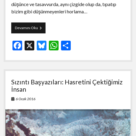
düşünce ve tasavvurda, aynı çizgide olup da, tıpatıp
bizim gibi düşünmeyenleri horlama…
Sızıntı
Devamını Oku
Başyazıları:
İnsana
F
X
Bl
W
S
Saygı
ac
u
h
h
e
es
at
ar
b
ky
s
e
Sızıntı Başyazıları: Hasretini Çektiğimiz
o
A
İnsan
o
p
6 Ocak 2016
k
p