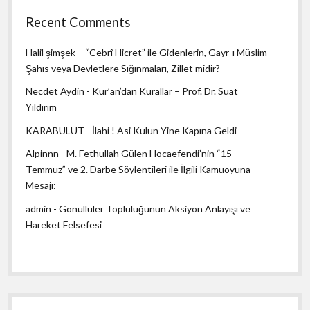
Recent Comments
Halil şimşek
-
“Cebrî Hicret” ile Gidenlerin, Gayr-ı Müslim
Şahıs veya Devletlere Sığınmaları, Zillet midir?
Necdet Aydin
-
Kur’an’dan Kurallar – Prof. Dr. Suat
Yıldırım
KARABULUT
-
İlahi ! Asi Kulun Yine Kapına Geldi
Alpinnn
-
M. Fethullah Gülen Hocaefendi’nin “15
Temmuz” ve 2. Darbe Söylentileri ile İlgili Kamuoyuna
Mesajı:
admin
-
Gönüllüler Topluluğunun Aksiyon Anlayışı ve
Hareket Felsefesi