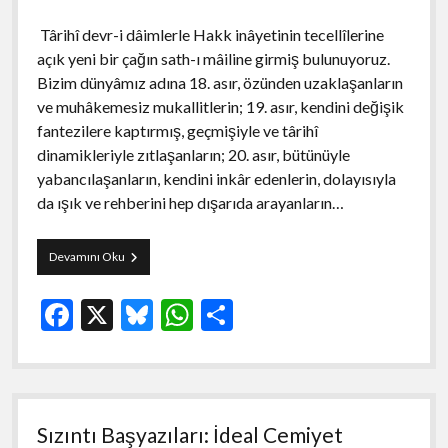
Târihî devr-i dâimlerle Hakk inâyetinin tecellîlerine
açık yeni bir çağın sath-ı mâiline girmiş bulunuyoruz.
Bizim dünyâmız adına 18. asır, özünden uzaklaşanların
ve muhâkemesiz mukallitlerin; 19. asır, kendini değişik
fantezilere kaptırmış, geçmişiyle ve târihî
dinamikleriyle zıtlaşanların; 20. asır, bütünüyle
yabancılaşanların, kendini inkâr edenlerin, dolayısıyla
da ışık ve rehberini hep dışarıda arayanların…
Sızıntı
Devamını Oku
Başyazıları:
Yeni
F
X
Bl
W
S
İnsan
ac
u
h
h
e
es
at
ar
b
ky
s
e
Sızıntı Başyazıları: İdeal Cemiyet
o
A