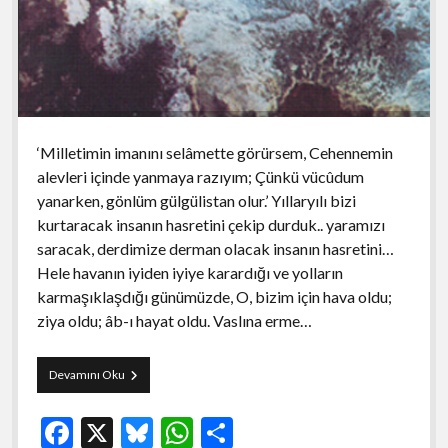
‘Milletimin imanını selâmette görürsem, Cehennemin
alevleri içinde yanmaya razıyım; Çünkü vücûdum
yanarken, gönlüm gülgülistan olur.’ Yıllaryılı bizi
kurtaracak insanın hasretini çekip durduk.. yaramızı
saracak, derdimize derman olacak insanın hasretini…
Hele havanın iyiden iyiye karardığı ve yolların
karmaşıklaşdığı günümüzde, O, bizim için hava oldu;
ziya oldu; âb-ı hayat oldu. Vaslına erme…
Sızıntı
Devamını Oku
Başyazıları:
Hasretini
F
X
Bl
W
S
Çektiğimiz
İnsan