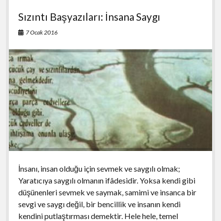
b
ky
s
e
Sızıntı Başyazıları: İnsana Saygı
o
A
o
p
7 Ocak 2016
k
p
İnsanı, insan olduğu için sevmek ve saygılı olmak;
Yaratıcıya saygılı olmanın ifâdesidir. Yoksa kendi gibi
düşünenleri sevmek ve saymak, samimi ve insanca bir
sevgi ve saygı değil, bir bencillik ve insanın kendi
kendini putlaştırması demektir. Hele hele, temel