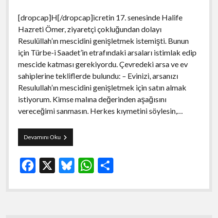
[dropcap]H[/dropcap]icretin 17. senesinde Halife
Hazreti Ömer, ziyaretçi çokluğundan dolayı
Resulüllah’ın mescidini genişletmek istemişti. Bunun
için Türbe-i Saadet’in etrafındaki arsaları istimlak edip
mescide katması gerekiyordu. Çevredeki arsa ve ev
sahiplerine tekliflerde bulundu: – Evinizi, arsanızı
Resulullah’ın mescidini genişletmek için satın almak
istiyorum. Kimse malına değerinden aşağısını
vereceğimi sanmasın. Herkes kıymetini söylesin,…
İlk
Devamını Oku
İnsan
Hakları
F
X
Bl
W
S
Mahkemesi
ac
u
h
h
e
es
at
ar
b
ky
s
e