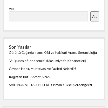
Yan
o
A
Ara
Menü
o
p
Ara
k
p
Son Yazılar
Gürültü Çağında İnanç Krizi ve Hakikati Arama Sorumluluğu
“Auguries of Innocence” (Masumiyetin Kehanetleri)
Cevşen Nedir, Muhtevası ve Fazileti Nelerdir?
Kâğıttan flüt- Ahmet Altan
SAİD NUR VE TALEBELERİ -Osman Yüksel Serdengeçti