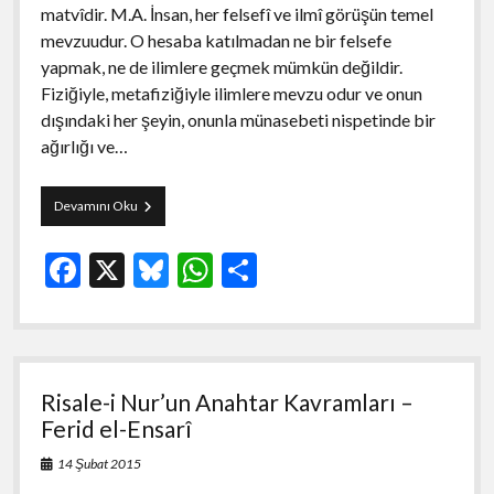
matvîdir. M.A. İnsan, her felsefî ve ilmî görüşün temel
mevzuudur. O hesaba katılmadan ne bir felsefe
yapmak, ne de ilimlere geçmek mümkün değildir.
Fiziğiyle, metafiziğiyle ilimlere mevzu odur ve onun
dışındaki her şeyin, onunla münasebeti nispetinde bir
ağırlığı ve…
Sızıntı
Devamını Oku
Başyazıları:
İnsanı
F
X
Bl
W
S
Yükseltme
ac
u
h
h
e
es
at
ar
b
ky
s
e
Risale-i Nur’un Anahtar Kavramları –
o
A
Ferid el-Ensarî
o
p
14 Şubat 2015
k
p