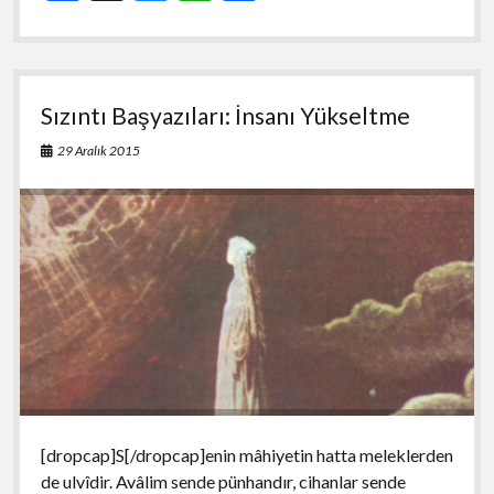
ac
u
h
h
e
es
at
ar
b
ky
s
e
Sızıntı Başyazıları: İnsanı Yükseltme
o
A
o
p
29 Aralık 2015
k
p
[dropcap]S[/dropcap]enin mâhiyetin hatta meleklerden
de ulvîdir. Avâlim sende pünhandır, cihanlar sende