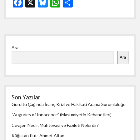
F
X
Bl
W
S
Hakkı
ac
u
h
h
e
es
at
ar
b
ky
s
e
Yan
o
A
Ara
Menü
o
p
Ara
k
p
Son Yazılar
Gürültü Çağında İnanç Krizi ve Hakikati Arama Sorumluluğu
“Auguries of Innocence” (Masumiyetin Kehanetleri)
Cevşen Nedir, Muhtevası ve Fazileti Nelerdir?
Kâğıttan flüt- Ahmet Altan