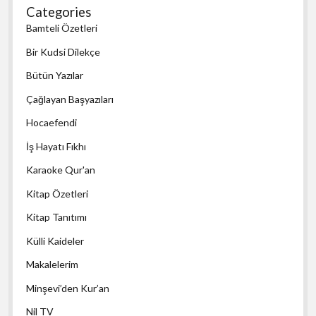
Categories
Bamteli Özetleri
Bir Kudsi Dilekçe
Bütün Yazılar
Çağlayan Başyazıları
Hocaefendi
İş Hayatı Fıkhı
Karaoke Qur'an
Kitap Özetleri
Kitap Tanıtımı
Külli Kaideler
Makalelerim
Minşevi’den Kur’an
Nil TV