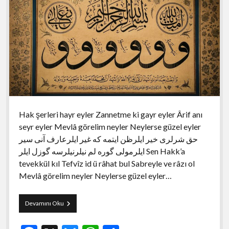
Hak şerleri hayr eyler Zannetme ki gayr eyler Ârif anı
seyr eyler Mevlâ görelim neyler Neylerse güzel eyler
حق شرلری خير ايلرظن ايتمه که غير ايلرعارف آنی سير
ايلرمولی گوره لم نيلرنيلرسه گوزل ايلر Sen Hakk’a
tevekkül kıl Tefvîz id ü râhat bul Sabreyle ve râzı ol
Mevlâ görelim neyler Neylerse güzel eyler…
Tefvizname
Devamını Oku
–
İbrahim