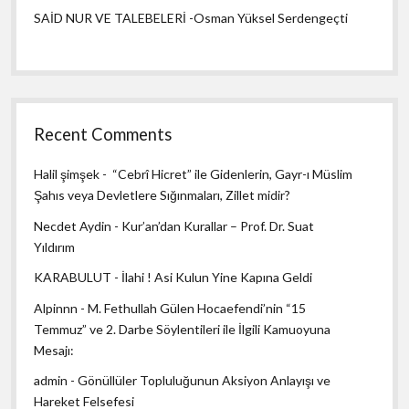
SAİD NUR VE TALEBELERİ -Osman Yüksel Serdengeçti
Recent Comments
Halil şimşek
-
“Cebrî Hicret” ile Gidenlerin, Gayr-ı Müslim
Şahıs veya Devletlere Sığınmaları, Zillet midir?
Necdet Aydin
-
Kur’an’dan Kurallar – Prof. Dr. Suat
Yıldırım
KARABULUT
-
İlahi ! Asi Kulun Yine Kapına Geldi
Alpinnn
-
M. Fethullah Gülen Hocaefendi’nin “15
Temmuz” ve 2. Darbe Söylentileri ile İlgili Kamuoyuna
Mesajı:
admin
-
Gönüllüler Topluluğunun Aksiyon Anlayışı ve
Hareket Felsefesi