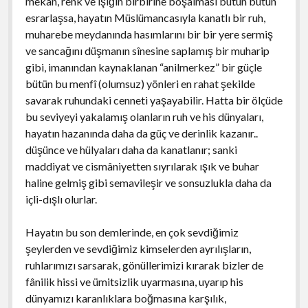
mekân, renk ve ışığın birbirine boşalması bütün bütün
esrarlaşsa, hayatın Müslümancasıyla kanatlı bir ruh,
muharebe meydanında hasımlarını bir bir yere sermiş
ve sancağını düşmanın sînesine saplamış bir muharip
gibi, imanından kaynaklanan “anilmerkez” bir güçle
bütün bu menfî (olumsuz) yönleri en rahat şekilde
savarak ruhundaki cenneti yaşayabilir. Hatta bir ölçüde
bu seviyeyi yakalamış olanların ruh ve his dünyaları,
hayatın hazanında daha da güç ve derinlik kazanır..
düşünce ve hülyaları daha da kanatlanır; sanki
maddiyat ve cismâniyetten sıyrılarak ışık ve buhar
haline gelmiş gibi semavileşir ve sonsuzlukla daha da
içli-dışlı olurlar.
Hayatın bu son demlerinde, en çok sevdiğimiz
şeylerden ve sevdiğimiz kimselerden ayrılışların,
ruhlarımızı sarsarak, gönüllerimizi kırarak bizler de
fânilik hissi ve ümitsizlik uyarmasına, uyarıp his
dünyamızı karanlıklara boğmasına karşılık,