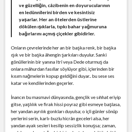
ve güzelliğin, câzibenin en doyurucularının
en ledünnîlerini birden ve kesintisiz
yaşarlar. Her an ötelerden üstlerine
dökülen ışıklarla, tıpkı bahar yağmuruna
bağırlarını açmış çiçekler gibidirler.
Onların çevrelerinde her an bir başka renk, bir başka
ışık ve bir başka âhengin şarkıları duyulur. Sanki
gönüllerinin bir yanına Itrî veya Dede oturmuş da
onlara mâhurdan fasıllar söylüyor gibi, içlerinden bir
kısım nağmelerin kopup geldiğini duyar.. bu sese ses
katar ve kendilerinden geçerler.
İnancın bu masmavi dünyasında, gençlik ve sıhhat eriyip
gitse, yaşlılık ve firak hissi poyraz gibi esmeye başlasa,
her yandan ayrılık gonkları duyulsa; o içli günler sönüp
yerlerini serin, karlı-buzlu hicrân geceleri alsa, her
yandan ayak sesleri kesilip sessizlik konuşsa; zaman,