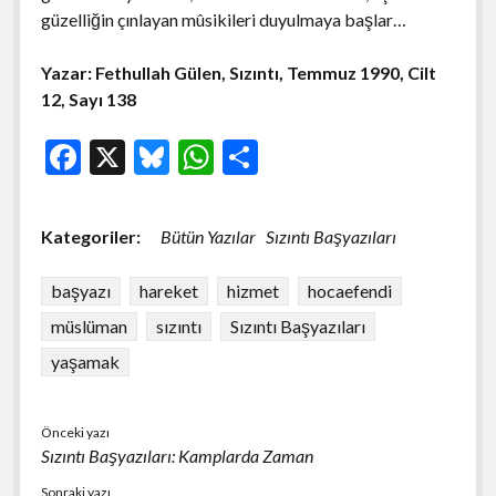
güzelliğin çınlayan mûsikileri duyulmaya başlar…
Yazar: Fethullah Gülen, Sızıntı, Temmuz 1990, Cilt
12, Sayı 138
F
X
Bl
W
S
ac
u
h
h
e
es
at
ar
Kategoriler:
Bütün Yazılar
Sızıntı Başyazıları
b
ky
s
e
o
A
başyazı
hareket
hizmet
hocaefendi
o
p
müslüman
sızıntı
Sızıntı Başyazıları
k
p
yaşamak
Önceki yazı
Sızıntı Başyazıları: Kamplarda Zaman
Sonraki yazı