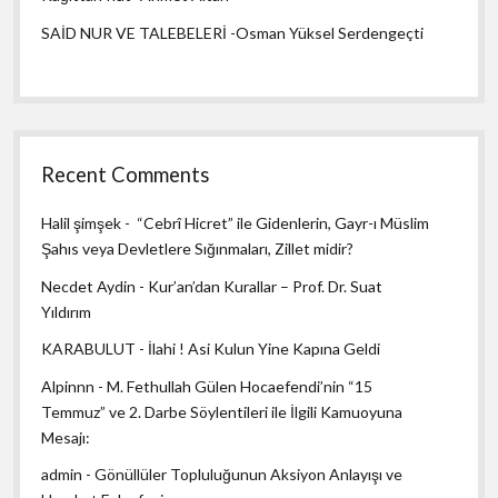
SAİD NUR VE TALEBELERİ -Osman Yüksel Serdengeçti
Recent Comments
Halil şimşek
-
“Cebrî Hicret” ile Gidenlerin, Gayr-ı Müslim
Şahıs veya Devletlere Sığınmaları, Zillet midir?
Necdet Aydin
-
Kur’an’dan Kurallar – Prof. Dr. Suat
Yıldırım
KARABULUT
-
İlahi ! Asi Kulun Yine Kapına Geldi
Alpinnn
-
M. Fethullah Gülen Hocaefendi’nin “15
Temmuz” ve 2. Darbe Söylentileri ile İlgili Kamuoyuna
Mesajı:
admin
-
Gönüllüler Topluluğunun Aksiyon Anlayışı ve