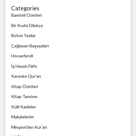
Categories
Bamteli Özetleri
Bir Kudsi Dilekçe
Bütün Yazılar
Çağlayan Başyazıları
Hocaefendi
İş Hayatı Fıkhı
Karaoke Qur'an
Kitap Özetleri
Kitap Tanıtımı
Külli Kaideler
Makalelerim
Minşevi’den Kur’an