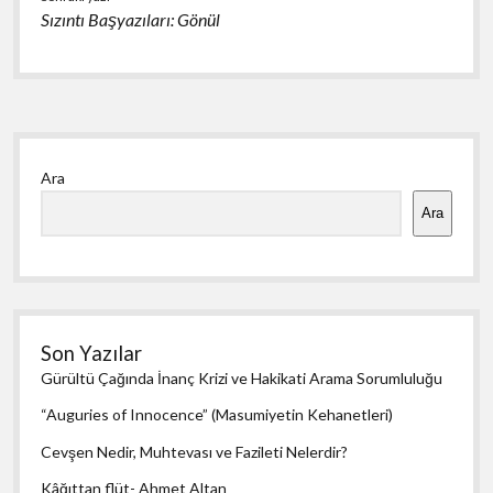
Sızıntı Başyazıları: Gönül
Yan
Ara
Menü
Ara
Son Yazılar
Gürültü Çağında İnanç Krizi ve Hakikati Arama Sorumluluğu
“Auguries of Innocence” (Masumiyetin Kehanetleri)
Cevşen Nedir, Muhtevası ve Fazileti Nelerdir?
Kâğıttan flüt- Ahmet Altan