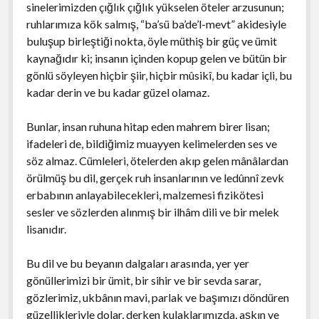
sinelerimizden çığlık çığlık yükselen öteler arzusunun;
ruhlarımıza kök salmış, “ba’sü ba’de’l-mevt” akidesiyle
buluşup birleştiği nokta, öyle müthiş bir güç ve ümit
kaynağıdır ki; insanın içinden kopup gelen ve bütün bir
gönlü söyleyen hiçbir şiir, hiçbir mûsikî, bu kadar içli, bu
kadar derin ve bu kadar güzel olamaz.
Bunlar, insan ruhuna hitap eden mahrem birer lisan;
ifadeleri de, bildiğimiz muayyen kelimelerden ses ve
söz almaz. Cümleleri, ötelerden akıp gelen mânâlardan
örülmüş bu dil, gerçek ruh insanlarının ve ledûnnî zevk
erbabının anlayabilecekleri, malzemesi fizikötesi
sesler ve sözlerden alınmış bir ilhâm dili ve bir melek
lisanıdır.
Bu dil ve bu beyanın dalgaları arasında, yer yer
gönüllerimizi bir ümit, bir sihir ve bir sevda sarar,
gözlerimiz, ukbânın mavi, parlak ve başımızı döndüren
güzellikleriyle dolar, derken kulaklarımızda, aşkın ve