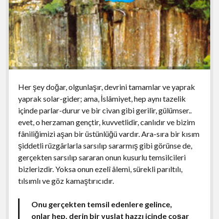
Her şey doğar, olgunlaşır, devrini tamamlar ve yaprak
yaprak solar-gider; ama, İslâmiyet, hep aynı tazelik
içinde parlar-durur ve bir civan gibi gerilir, gülümser..
evet, o herzaman gençtir, kuvvetlidir, canlıdır ve bizim
fâniliğimizi aşan bir üstünlüğü vardır. Ara-sıra bir kısım
şiddetli rüzgârlarla sarsılıp sararmış gibi görünse de,
gerçekten sarsılıp sararan onun kusurlu temsilcileri
bizlerizdir. Yoksa onun ezelî âlemi, sürekli parıltılı,
tılsımlı ve göz kamaştırıcıdır.
Onu gerçekten temsil edenlere gelince,
onlar hep, derin bir vuslat hazzı içinde coşar