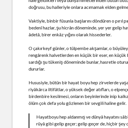
hale geldikleri veya dünyâ nimetlerinden bütün bütün
doğrusu, bu halleriyle onlara acımamak elden gelme
Vaktiyle, binbir füsunla başlarını döndüren o pırıl pı
bedenî hazlar, şu hicrân döneminde, yer yer gelip haya
âdetâ, birer enkâz yığını olarak hissederler.
O çakırkeyf günler, o tülpembe akşamlar, o büyüleyi
rengârenk halvetlerden en küçük bir eser, en küçük 
sardığı şu tükeniş döneminde bunlar, hasretle oturur
dururlar.
Hususiyle, bütün bir hayat boyu hep zirvelerde yaşamı
riyâkârca iltifâtlar, o yüksek değer atıfları, o elpenç
birdenbire kesilmesi, onların beyinlerinde inip kalka
ölüm çok defa yolu gözlenen bir sevgili haline gelir.
Hayatboyu hep aldanmış ve dünyâ hayatını sâbit 
rüyâ gibi gelip geçer; gelip geçer de, hiçbir şe