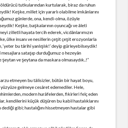
 öldürücü tutkularından kurtularak, biraz da ruhun
dik! Keşke, millet için yararlı olabilme imkânlarını
duğumuz günlerde, ona, kendi-olma, özüyle
eydik! Keşke, başkalarının oyuncağı ve âleti
eyi zilletli hayata tercih ederek, vicdânlarımızın
, ülke insanı ve nesillerin çeşit çeşit erozyonlarla
, ‘yeter bu târihî yanlışlık!’ deyip gürleyebilseydik!
âhî mesajlara sataşıp durduğumuz o hezeyân
ere şeytan ve şeytana da maskara olmasaydık..!”
 arzu etmeyen bu tâlisizler, bütün bir hayat boyu,
la yüzyüze gelmeye cesâret edemediler. Hele,
 vehimlerden, modern hurâfelerden, fikirleri felç eden
lar, kendilerini küçük düşüren bu kabil hastalıklarını
 dediği gibi; hastalığını hissetmeyen hastalar gibi