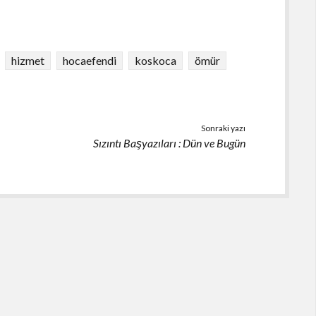
hizmet
hocaefendi
koskoca
ömür
Sonraki yazı
Sızıntı Başyazıları : Dün ve Bugün