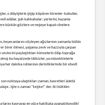
ler, o âlâyişlerle şişip köpüren törenler-kabuller,
eli edâlar, şuh kahkahalar; yerlerini, hazanla
klere küskün gözlere ve neşeye kapalı sînelere
nı, heyecanlarını söyleyen ağızlarının zamanla bütün
irer birer ölmesi, yaşama zevk ve hazzıyla çarpan
e sevincini paylaştıkları kimselerin ölüp toprağa
mış bu hayatzede tâlisizler, ya müsekkinlerle
veya her dakika ruhlarının derinliklerinde bir ebedî
o son noktaya ulaştıkları zaman, hasretleri âdetâ
ulaşır.. işte o zaman “keşke!” der, iki büklüm
ırlarını kavrayıp en yüce hakîkata uyanabilseydik!