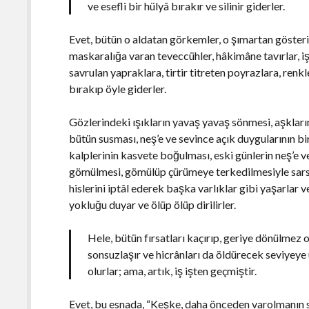
ve esefli bir hülyâ bırakır ve silinir giderler.
Evet, bütün o aldatan görkemler, o şımartan gösteriş
maskaralığa varan teveccühler, hâkimâne tavırlar, işv
savrulan yapraklara, tirtir titreten poyrazlara, ren
bırakıp öyle giderler.
Gözlerindeki ışıkların yavaş yavaş sönmesi, aşkları
bütün susması, neş’e ve sevince açık duygularının b
kalplerinin kasvete boğulması, eski günlerin neş’e v
gömülmesi, gömülüp çürümeye terkedilmesiyle sarsıl
hislerini iptâl ederek başka varlıklar gibi yaşarlar 
yokluğu duyar ve ölüp ölüp dirilirler.
Hele, bütün fırsatları kaçırıp, geriye dönülmez 
sonsuzlaşır ve hicrânları da öldürecek seviyeye 
olurlar; ama, artık, iş işten geçmiştir.
Evet, bu esnada, “Keşke, daha önceden varolmanın s