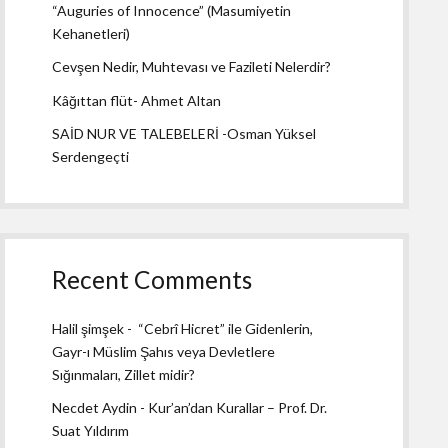
“Auguries of Innocence” (Masumiyetin
Kehanetleri)
Cevşen Nedir, Muhtevası ve Fazileti Nelerdir?
Kâğıttan flüt- Ahmet Altan
SAİD NUR VE TALEBELERİ -Osman Yüksel
Serdengeçti
Recent Comments
Halil şimşek
-
“Cebrî Hicret” ile Gidenlerin,
Gayr-ı Müslim Şahıs veya Devletlere
Sığınmaları, Zillet midir?
Necdet Aydin
-
Kur’an’dan Kurallar – Prof. Dr.
Suat Yıldırım