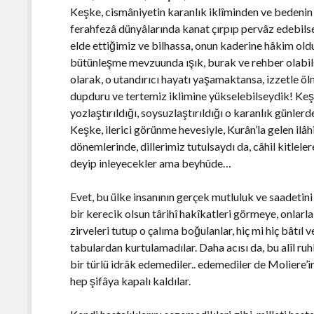
Keşke, cismâniyetin karanlık iklîminden ve bedenin
ferahfezâ dünyâlarında kanat çırpıp pervâz edebilsey
elde ettiğimiz ve bilhassa, onun kaderine hâkim ol
bütünleşme mevzuunda ışık, burak ve rehber olabils
olarak, o utandırıcı hayatı yaşamaktansa, izzetle ölm
dupduru ve tertemiz iklimine yükselebilseydik! Keşke
yozlaştırıldığı, soysuzlaştırıldığı o karanlık günlerde
Keşke, ilerici görünme hevesiyle, Kurân’la gelen il
dönemlerinde, dillerimiz tutulsaydı da, câhil kitlel
deyip inleyecekler ama beyhûde…
Evet, bu ülke insanının gerçek mutluluk ve saadetini
bir kerecik olsun târihî hakîkatleri görmeye, onlar
zirveleri tutup o çalıma boğulanlar, hiç mi hiç bâtıl
tabulardan kurtulamadılar. Daha acısı da, bu alîl ruh
bir türlü idrâk edemediler.. edemediler de Moliere’in
hep şifâya kapalı kaldılar.