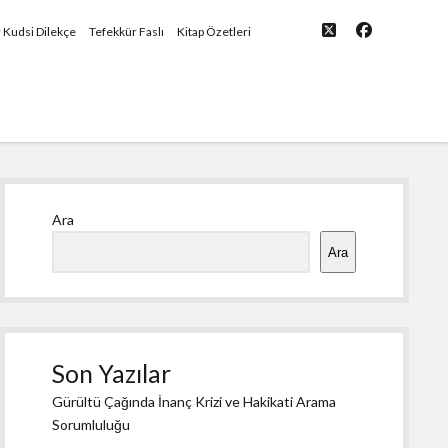
twitter
facebook
yü
r Kudsi Dilekçe
Tefekkür Faslı
Kitap Özetleri
Yan
Ara
Menü
Ara
Son Yazılar
Gürültü Çağında İnanç Krizi ve Hakikati Arama
Sorumluluğu