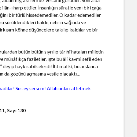
a, aldanmış, aklı ermez ve câhil gördüler. Sonra da
n-ı harp ettiler. İnsanlığın süratle yeni biri çağa
diğini bir türlü hissedemediler. O kadar edemediler
ru sürüklendikleri halde, nehrin sağında ve
irkısım köhne düşüncelere takılıp kaldılar ve bir
lardan bütün bütün sıyrılıp târihî hataları milletin
e münâfıkça fazîletler, işte bu âlî kavmi sefîl eden
!” deyip haykırabilselerdi! İhtimal ki, bu arslanca
ının da gözünü açmasına vesîle olacaktı…
dılar! Sus ey sersem! Allah onları affetmek
 11, Sayı 130