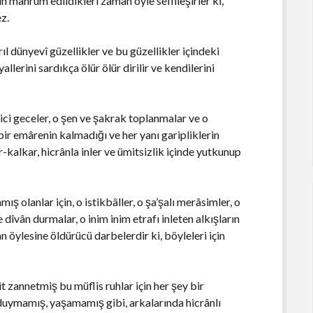
 mahrum edildikleri zaman öyle sefilleşirler ki,
z.
rıl dünyevî güzellikler ve bu güzellikler içindeki
llerini sardıkça ölür ölür dirilir ve kendilerini
ci geceler, o şen ve şakrak toplanmalar ve o
bir emârenin kalmadığı ve her yanı garipliklerin
-kalkar, hicrânla inler ve ümitsizlik içinde yutkunup
ş olanlar için, o istikbâller, o şa’şalı merâsimler, o
e dîvân durmalar, o inim inim etrafı inleten alkışların
n öylesine öldürücü darbelerdir ki, böyleleri için
zannetmiş bu müflis ruhlar için her şey bir
y duymamış, yaşamamış gibi, arkalarında hicrânlı