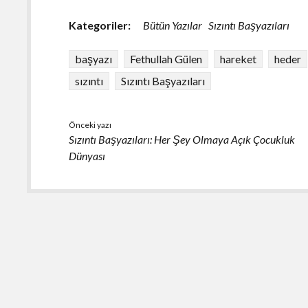
e
es
at
ar
Kategoriler:
Bütün Yazılar
Sızıntı Başyazıları
b
ky
s
e
o
A
başyazı
Fethullah Gülen
hareket
heder
o
p
sızıntı
Sızıntı Başyazıları
k
p
Önceki yazı
Sızıntı Başyazıları: Her Şey Olmaya Açık Çocukluk
Dünyası