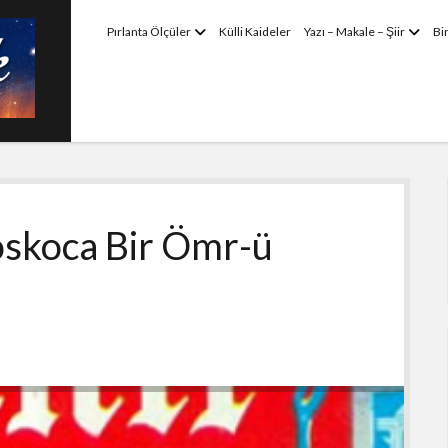
menüyü
menü
Pırlanta Ölçüler
Külli Kaideler
Yazı – Makale – Şiir
Bi
aç
aç
Koskoca Bir Ömr-ü