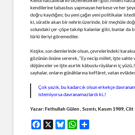
Kendi hastalıklarını sezemedikleri gibi, milleti hast
kendilerine tabasbus yapmayan herkese ve her şeye ilâ
doğru kaydığını; bu yeni çağın yeni politikalar iste
ki, süratle akan bir nehrin üzerinde, bir meçhûle doğ
solundaki çer-çöpe takılıp kalanlar gibi, bunlar da b
türlü ileriyi göremediler.
Keşke, son demlerinde olsun, çevrelerindeki karakuru
gözünün önüne sererek, “Ey necip millet, işte sahte v
düşünceler ve işte asırlık kâbuslu rüyâların iç yüzü..
sayhalar, onların günâhlarına keffâret, vatan evlâd
Çok yazık, bu kadarcık olsun erkekçe davranama
istemiyorsa davranamazlardı ki..!
Yazar: Fethullah Gülen , Sızıntı, Kasım 1989, Cilt
F
X
Bl
W
S
ac
u
h
h