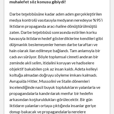
muhalefet söz konusu gibiydi!
Darbe teşebbüsüne kadar adım adım gerçekleştirilen
medya kontrolü vasıtasıyla medyanın neredeyse %95’i
iktidarın propaganda aracı haline dönüştürülmüştü
zaten. Darbe teşebbüsü sonrasında estirilen korku
havasıyla iktidarın hedef gösterdiklerine kendileri gibi
düşmanlık beslemeyenler hemen darbe taraftarı ve
hain olarak ilan edilmeye bağlandı. Tam anlamıyla bir
cadı avı sürüyor. Böyle toplumsal cinneti andıran bir
zeminde akli selim, itidalini koruyan ve hadiselere
objektif bakabilen çok az insan kaldı. Adeta kelleyi
koltuğa almadan doğruyu söyleme imkanı kalmadı.
Avrupa’da Hitler, Mussolini ve Stalin dönemleri
incelendiğinde nasil buyuk toplulukların yalanlarla ve
propagandalarla kandırılarak menfur bir hedefin
arkasından koşturuldukları görülecektir. Bir gün
iktidarın yalanları ortaya çıktığında insanlar geriye
donup bakacak ve propagandalarla nerelere