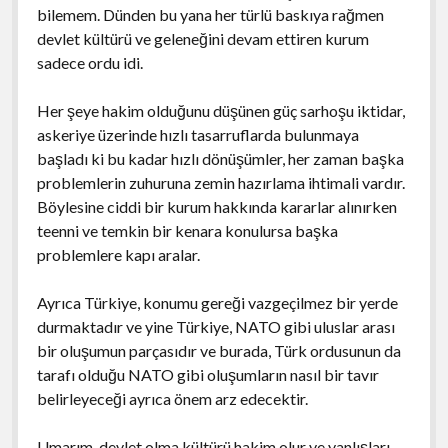
bilemem. Dünden bu yana her türlü baskıya rağmen
devlet kültürü ve geleneğini devam ettiren kurum
sadece ordu idi.
Her şeye hakim olduğunu düşünen güç sarhoşu iktidar,
askeriye üzerinde hızlı tasarruflarda bulunmaya
başladı ki bu kadar hızlı dönüşümler, her zaman başka
problemlerin zuhuruna zemin hazırlama ihtimali vardır.
Böylesine ciddi bir kurum hakkında kararlar alınırken
teenni ve temkin bir kenara konulursa başka
problemlere kapı aralar.
Ayrıca Türkiye, konumu gereği vazgeçilmez bir yerde
durmaktadır ve yine Türkiye, NATO gibi uluslar arası
bir oluşumun parçasıdır ve burada, Türk ordusunun da
tarafı olduğu NATO gibi oluşumların nasıl bir tavır
belirleyeceği ayrıca önem arz edecektir.
Umarım, devlet olma kültürü hakim olur ve yanlışları