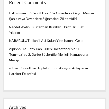
Recent Comments
Halil şimşek
-
“Cebrî Hicret” ile Gidenlerin, Gayr-ı Müslim
Şahıs veya Devletlere Sığınmaları, Zillet midir?
Necdet Aydin
-
Kur’an’dan Kurallar – Prof. Dr. Suat
Yıldırım
KARABULUT
-
İlahi ! Asi Kulun Yine Kapına Geldi
Alpinnn
-
M. Fethullah Gülen Hocaefendi’nin “15
Temmuz” ve 2. Darbe Söylentileri ile İlgili Kamuoyuna
Mesajı:
admin
-
Gönüllüler Topluluğunun Aksiyon Anlayışı ve
Hareket Felsefesi
Archives