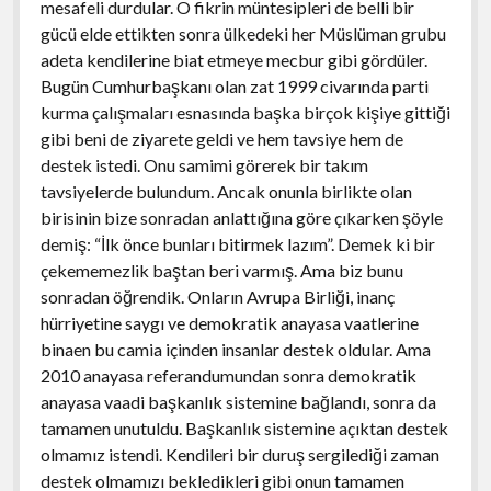
mesafeli durdular. O fikrin müntesipleri de belli bir
gücü elde ettikten sonra ülkedeki her Müslüman grubu
adeta kendilerine biat etmeye mecbur gibi gördüler.
Bugün Cumhurbaşkanı olan zat 1999 civarında parti
kurma çalışmaları esnasında başka birçok kişiye gittiği
gibi beni de ziyarete geldi ve hem tavsiye hem de
destek istedi. Onu samimi görerek bir takım
tavsiyelerde bulundum. Ancak onunla birlikte olan
birisinin bize sonradan anlattığına göre çıkarken şöyle
demiş: “İlk önce bunları bitirmek lazım”. Demek ki bir
çekememezlik baştan beri varmış. Ama biz bunu
sonradan öğrendik. Onların Avrupa Birliği, inanç
hürriyetine saygı ve demokratik anayasa vaatlerine
binaen bu camia içinden insanlar destek oldular. Ama
2010 anayasa referandumundan sonra demokratik
anayasa vaadi başkanlık sistemine bağlandı, sonra da
tamamen unutuldu. Başkanlık sistemine açıktan destek
olmamız istendi. Kendileri bir duruş sergilediği zaman
destek olmamızı bekledikleri gibi onun tamamen