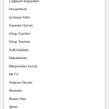
Çağlayan Başyazıları
Hocaefendi
İş Hayatı Fıkhı
Karaoke Qur'an
Kitap Özetleri
Kitap Tanıtımı
Külli Kaideler
Makalelerim
Minşevi’den Kur’an
Nil TV
Pırlanta Ölçüler
Resimler
Risale-i Nur
Şiirler