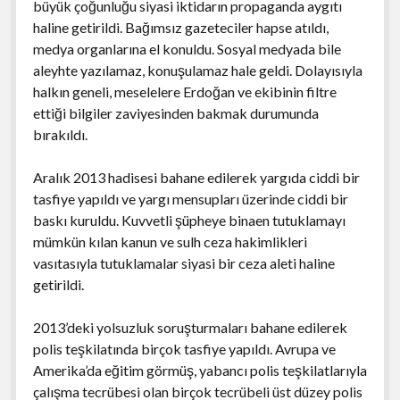
büyük çoğunluğu siyasi iktidarın propaganda aygıtı
haline getirildi. Bağımsız gazeteciler hapse atıldı,
medya organlarına el konuldu. Sosyal medyada bile
aleyhte yazılamaz, konuşulamaz hale geldi. Dolayısıyla
halkın geneli, meselelere Erdoğan ve ekibinin filtre
ettiği bilgiler zaviyesinden bakmak durumunda
bırakıldı.
Aralık 2013 hadisesi bahane edilerek yargıda ciddi bir
tasfiye yapıldı ve yargı mensupları üzerinde ciddi bir
baskı kuruldu. Kuvvetli şüpheye binaen tutuklamayı
mümkün kılan kanun ve sulh ceza hakimlikleri
vasıtasıyla tutuklamalar siyasi bir ceza aleti haline
getirildi.
2013’deki yolsuzluk soruşturmaları bahane edilerek
polis teşkilatında birçok tasfiye yapıldı. Avrupa ve
Amerika’da eğitim görmüş, yabancı polis teşkilatlarıyla
çalışma tecrübesi olan birçok tecrübeli üst düzey polis