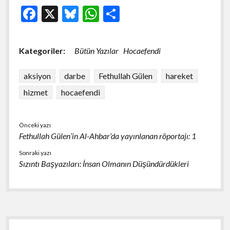
F
X
Bl
W
S
ac
u
h
h
e
es
at
ar
Kategoriler:
Bütün Yazılar
Hocaefendi
b
ky
s
e
o
A
aksiyon
darbe
Fethullah Gülen
hareket
o
p
hizmet
hocaefendi
k
p
Önceki yazı
Fethullah Gülen’in Al-Ahbar’da yayınlanan röportajı: 1
Sonraki yazı
Sızıntı Başyazıları: İnsan Olmanın Düşündürdükleri
Yan