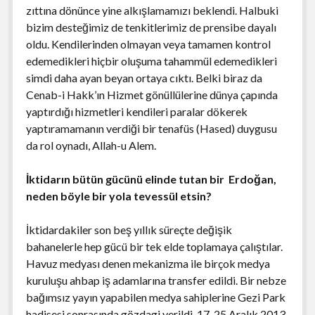
zıttına dönünce yine alkışlamamızı beklendi. Halbuki
bizim desteğimiz de tenkitlerimiz de prensibe dayalı
oldu. Kendilerinden olmayan veya tamamen kontrol
edemedikleri hiçbir oluşuma tahammül edemedikleri
simdi daha ayan beyan ortaya cıktı. Belki biraz da
Cenab-i Hakk’ın Hizmet gönüllülerine dünya çapında
yaptırdığı hizmetleri kendileri paralar dökerek
yaptıramamanın verdiği bir tenafüs (Hased) duygusu
da rol oynadı, Allah-u Alem.
İktidarın bütün gücünü elinde tutan bir Erdoğan,
neden böyle bir yola tevessül etsin?
İktidardakiler son beş yıllık süreçte değişik
bahanelerle hep gücü bir tek elde toplamaya çalıştılar.
Havuz medyası denen mekanizma ile birçok medya
kuruluşu ahbap iş adamlarına transfer edildi. Bir nebze
bağımsız yayın yapabilen medya sahiplerine Gezi Park
hadisesi sonrasında gözdagi verildi. 17-25 Aralık 2013