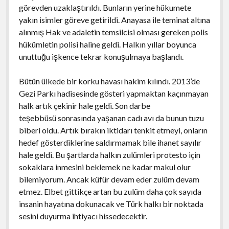
görevden uzaklaştırıldı. Bunların yerine hükumete
yakın isimler göreve getirildi. Anayasa ile teminat altına
alınmış Hak ve adaletin temsilcisi olması gereken polis
hükümletin polisi haline geldi. Halkın yıllar boyunca
unuttuğu işkence tekrar konuşulmaya başlandı.
Bütün ülkede bir korku havası hakim kılındı. 2013’de
Gezi Parkı hadisesinde gösteri yapmaktan kaçınmayan
halk artık çekinir hale geldi. Son darbe
teşebbüsü sonrasında yaşanan cadı avı da bunun tuzu
biberi oldu. Artık bırakın iktidarı tenkit etmeyi, onların
hedef gösterdiklerine saldırmamak bile ihanet sayılır
hale geldi. Bu şartlarda halkın zulümleri protesto için
sokaklara inmesini beklemek ne kadar makul olur
bilemiyorum. Ancak küfür devam eder zulüm devam
etmez. Elbet gittikçe artan bu zulüm daha çok sayıda
insanin hayatına dokunacak ve Türk halkı bir noktada
sesini duyurma ihtiyacı hissedecektir.