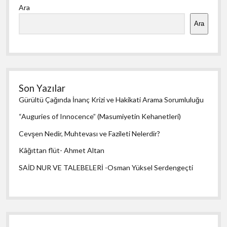
Ara
Menü
Ara
Son Yazılar
Gürültü Çağında İnanç Krizi ve Hakikati Arama Sorumluluğu
“Auguries of Innocence” (Masumiyetin Kehanetleri)
Cevşen Nedir, Muhtevası ve Fazileti Nelerdir?
Kâğıttan flüt- Ahmet Altan
SAİD NUR VE TALEBELERİ -Osman Yüksel Serdengeçti