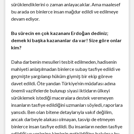
sürüklendiklerini o zaman anlayacaklar. Ama maalesef
bu arada on binlerce insan mağdur edildi ve edilmeye
devam ediyor.
Bu sürecin en çok kazananı Erdoğan dediniz;
demek ki başka kazananlar da var! Size göre onlar
kim?
Daha darbenin mesulleri tesbit edilmeden, hadisenin
mahiyeti anlaşılmadan binlerce subay tasfiye edildi ve
geçmişte yargılanıp hüküm giymiş bir ekip göreve
davet edildi. Öte yandan Türkiye’nin müdafası adına
önemli vazifelerde bulunup siyasi iktidarın ülkeyi
sürüklemek istediği maceralara destek veremeyen
insanların tasfiye edildiğini uzmanları söyledi, raporlara
yansıdı. Ben olan bitene detaylarıyla vakıf değilim,
ancak darbeyle alakası olmayan, tasvip de etmeyen
binlerce insan tasfiye edildi. Bu insanların neden tasfiye
edildiği ve yerlerine kimlerin getirildiğine bakılırsa bu