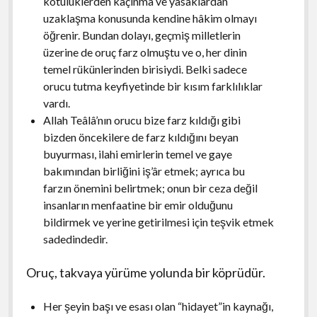
kötülüklerden kaçınma ve yasaklardan
uzaklaşma konusunda kendine hâkim olmayı
öğrenir. Bundan dolayı, geçmiş milletlerin
üzerine de oruç farz olmuştu ve o, her dinin
temel rükünlerinden birisiydi. Belki sadece
orucu tutma keyfiyetinde bir kısım farklılıklar
vardı.
Allah Teâlâ’nın orucu bize farz kıldığı gibi
bizden öncekilere de farz kıldığını beyan
buyurması, ilahi emirlerin temel ve gaye
bakımından birliğini iş’âr etmek; ayrıca bu
farzın önemini belirtmek; onun bir ceza değil
insanların menfaatine bir emir olduğunu
bildirmek ve yerine getirilmesi için teşvik etmek
sadedindedir.
Oruç, takvaya yürüme yolunda bir köprüdür.
Her şeyin başı ve esası olan “hidayet”in kaynağı,