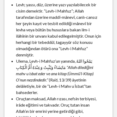
Levh; yassı, düz, üzerine yazı yazılabilecek bir
cisim demektir. “Levh-i Mahfuz”; Allah
tarafından üzerine maddî-mânevî, canlı-cansız
her şeyin kayıt ve tesbit edildiği mânevî bir
levha veya bütün bu hususlara bakan ilm-i
ilâhînin bir unvanı kabul edilegelmiştir. Onun için
herhangi bir tebeddül, tagayyür söz konusu
olmadığından ötürü ona “Levh-i Mahfuz”
denmiştir.
Ulema, Levh-i Mahfuz’un yanında,
يَمْحُوا اللهُ
مَايَشَاءُ وَيُثْبِتُ وَعِنْدَهُ أُمُّ الْكِتَابِ
“Allah dilediğini
mahv u isbat eder ve ana kitap (Ümmü’l-Kitap)
O’nun nezdindedir.”
(Ra’d, 13/39) âyetinin
delâletiyle, bir de “Levh-i Mahv u İsbat”tan
bahsederler.
Oruçtan maksad, Allah rızası, nefsin terbiyesi,
irâde eğitimi ve takvadır. Oruç tutan insan
Allah’ın bir emrini yerine getirdiği gibi,