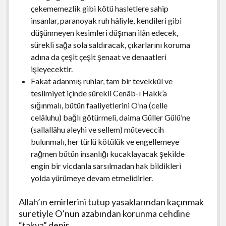
çekememezlik gibi kötü hasletlere sahip
insanlar, paranoyak ruh hâliyle, kendileri gibi
düşünmeyen kesimleri düşman ilân edecek,
sürekli sağa sola saldıracak, çıkarlarını koruma
adına da çeşit çeşit şenaat ve denaatleri
işleyecektir.
Fakat adanmış ruhlar, tam bir tevekkül ve
teslimiyet içinde sürekli Cenâb-ı Hakk’a
sığınmalı, bütün faaliyetlerini O’na (celle
celâluhu) bağlı götürmeli, daima Güller Gülü’ne
(sallallâhu aleyhi ve sellem) müteveccih
bulunmalı, her türlü kötülük ve engellemeye
rağmen bütün insanlığı kucaklayacak şekilde
engin bir vicdanla sarsılmadan hak bildikleri
yolda yürümeye devam etmelidirler.
Allah’ın emirlerini tutup yasaklarından kaçınmak
suretiyle O’nun azabından korunma cehdine
“takva” denir.