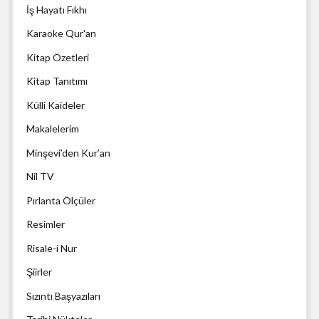
İş Hayatı Fıkhı
Karaoke Qur'an
Kitap Özetleri
Kitap Tanıtımı
Külli Kaideler
Makalelerim
Minşevi’den Kur’an
Nil TV
Pırlanta Ölçüler
Resimler
Risale-i Nur
Şiirler
Sızıntı Başyazıları