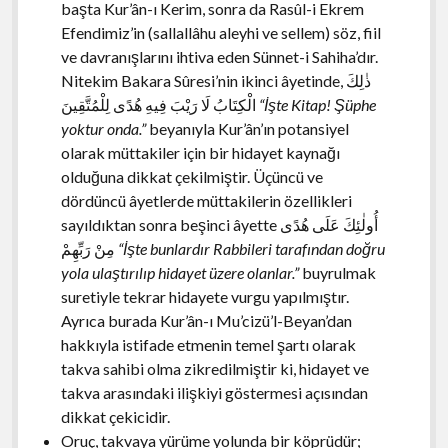
başta Kur’ân-ı Kerim, sonra da Rasûl-i Ekrem
Efendimiz’in (sallallâhu aleyhi ve sellem) söz, fiil
ve davranışlarını ihtiva eden Sünnet-i Sahiha’dır.
Nitekim Bakara Sûresi’nin ikinci âyetinde,
ذٰلِكَ
الْكِتَابُ لَا رَيْبَ فِيهِ هُدًى لِلْمُتَّقِينَ
“İşte Kitap! Şüphe
yoktur onda.”
beyanıyla Kur’ân’ın potansiyel
olarak müttakiler için bir hidayet kaynağı
olduğuna dikkat çekilmiştir. Üçüncü ve
dördüncü âyetlerde müttakilerin özellikleri
sayıldıktan sonra beşinci âyette
أُولٰئِكَ عَلَى هُدًى
مِنْ رَبِّهِمْ
“İşte bunlardır Rabbileri tarafından doğru
yola ulaştırılıp hidayet üzere olanlar.”
buyrulmak
suretiyle tekrar hidayete vurgu yapılmıştır.
Ayrıca burada Kur’ân-ı Mu’cizü’l-Beyan’dan
hakkıyla istifade etmenin temel şartı olarak
takva sahibi olma zikredilmiştir ki, hidayet ve
takva arasındaki ilişkiyi göstermesi açısından
dikkat çekicidir.
Oruç, takvaya yürüme yolunda bir köprüdür;