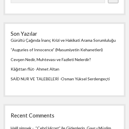
Son Yazılar
Gürültü Çağında İnanç Krizi ve Hakikati Arama Sorumluluğu
“Auguries of Innocence” (Masumiyetin Kehanetleri)
Cevşen Nedir, Muhtevası ve Fazileti Nelerdir?
Kâğıttan flüt- Ahmet Altan
SAİD NUR VE TALEBELERİ -Osman Yüksel Serdengeçti
Recent Comments
Halil şimşek
-
“Cebrî Hicret” ile Gidenlerin, Gayr-ı Müslim