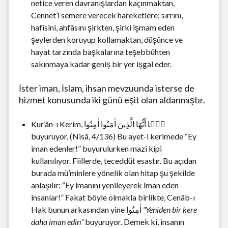
netice veren davranışlardan kaçınmaktan,
Cennet’i semere verecek hareketlere; sırrını,
hafîsini, ahfâsını şirkten, şirki işmam eden
şeylerden koruyup kollamaktan, düşünce ve
hayat tarzında başkalarına teşebbühten
sakınmaya kadar geniş bir yer işgal eder.
İster iman, İslam, ihsan mevzuunda isterse de
hizmet konusunda iki günü eşit olan aldanmıştır.
Kur’ân-ı Kerim,
يَۤا أَيُّهَا الَّذِينَ اٰمَنُوا اٰمِنُوا
buyuruyor. (Nisâ, 4/136) Bu ayet-i kerimede “Ey
iman edenler!” buyurulurken mazi kipi
kullanılıyor. Fiillerde, teceddüt esastır. Bu açıdan
burada mü’minlere yönelik olan hitap şu şekilde
anlaşılır: “Ey imanını yenileyerek iman eden
insanlar!” Fakat böyle olmakla birlikte, Cenâb-ı
Hak bunun arkasından yine
اٰمِنُوا
“Yeniden bir kere
daha iman edin”
buyuruyor. Demek ki, insanın