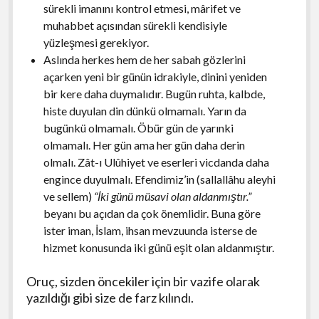
sürekli imanını kontrol etmesi, mârifet ve
muhabbet açısından sürekli kendisiyle
yüzleşmesi gerekiyor.
Aslında herkes hem de her sabah gözlerini
açarken yeni bir günün idrakiyle, dinini yeniden
bir kere daha duymalıdır. Bugün ruhta, kalbde,
histe duyulan din dünkü olmamalı. Yarın da
bugünkü olmamalı. Öbür gün de yarınki
olmamalı. Her gün ama her gün daha derin
olmalı. Zât-ı Ulûhiyet ve eserleri vicdanda daha
engince duyulmalı. Efendimiz’in (sallallâhu aleyhi
ve sellem)
“İki günü müsavi olan aldanmıştır.”
beyanı bu açıdan da çok önemlidir. Buna göre
ister iman, İslam, ihsan mevzuunda isterse de
hizmet konusunda iki günü eşit olan aldanmıştır.
Oruç, sizden öncekiler için bir vazife olarak
yazıldığı gibi size de farz kılındı.