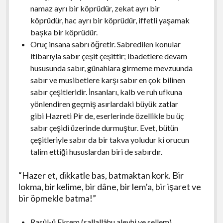
namaz ayrı bir köprüdür, zekat ayrı bir
köprüdür, hac ayrı bir köprüdür, iffetli yaşamak
başka bir köprüdür.
Oruç insana sabrı öğretir. Sabredilen konular
itibarıyla sabır çeşit çeşittir; ibadetlere devam
hususunda sabır, günahlara girmeme mevzuunda
sabır ve musibetlere karşı sabır en çok bilinen
sabır çeşitleridir. İnsanları, kalb ve ruh ufkuna
yönlendiren geçmiş asırlardaki büyük zatlar
gibi Hazreti Pir de, eserlerinde özellikle bu üç
sabır çeşidi üzerinde durmuştur. Evet, bütün
çeşitleriyle sabır da bir takva yoludur ki orucun
talim ettiği hususlardan biri de sabırdır.
“Hazer et, dikkatle bas, batmaktan kork. Bir
lokma, bir kelime, bir dâne, bir lem’a, bir işaret ve
bir öpmekle batma!”
Rasûl-ü Ekrem (sallallâhu aleyhi ve sellem)