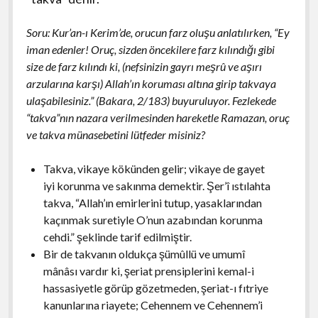
Soru: Kur’an-ı Kerim’de, orucun farz oluşu anlatılırken, “Ey
iman edenler! Oruç, sizden öncekilere farz kılındığı gibi
size de farz kılındı ki, (nefsinizin gayrı meşrû ve aşırı
arzularına karşı) Allah’ın koruması altına girip takvaya
ulaşabilesiniz.” (Bakara, 2/183) buyuruluyor. Fezlekede
“takva”nın nazara verilmesinden hareketle Ramazan, oruç
ve takva münasebetini lütfeder misiniz?
Takva, vikaye kökünden gelir; vikaye de gayet
iyi korunma ve sakınma demektir. Şer’î ıstılahta
takva, “Allah’ın emirlerini tutup, yasaklarından
kaçınmak suretiyle O’nun azabından korunma
cehdi.” şeklinde tarif edilmiştir.
Bir de takvanın oldukça şümûllü ve umumî
mânâsı vardır ki, şeriat prensiplerini kemal-i
hassasiyetle görüp gözetmeden, şeriat-ı fıtriye
kanunlarına riayete; Cehennem ve Cehennem’i