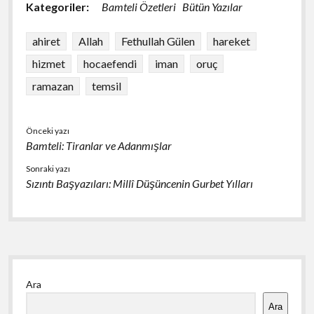
e
es
at
ar
Kategoriler:
Bamteli Özetleri
Bütün Yazılar
b
ky
s
e
o
A
ahiret
Allah
Fethullah Gülen
hareket
o
p
hizmet
hocaefendi
iman
oruç
k
p
ramazan
temsil
Önceki yazı
Bamteli: Tiranlar ve Adanmışlar
Sonraki yazı
Sızıntı Başyazıları: Millî Düşüncenin Gurbet Yılları
Yan
Ara
Menü
Ara