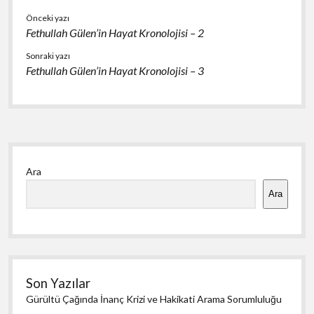
Önceki yazı
Fethullah Gülen’in Hayat Kronolojisi – 2
Sonraki yazı
Fethullah Gülen’in Hayat Kronolojisi – 3
Yan
Ara
Menü
Ara
Son Yazılar
Gürültü Çağında İnanç Krizi ve Hakikati Arama Sorumluluğu