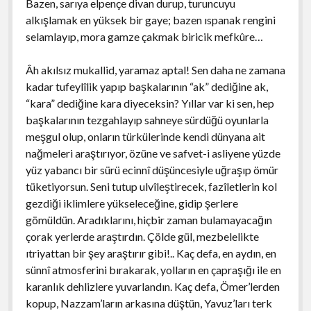
Bazen, sarıya elpençe divan durup, turuncuyu
alkışlamak en yüksek bir gaye; bazen ıspanak rengini
selamlayıp, mora gamze çakmak biricik mefkûre…
Âh akılsız mukallid, yaramaz aptal! Sen daha ne zamana
kadar tufeylîlik yapıp başkalarının “ak” dediğine ak,
“kara” dediğine kara diyeceksin? Yıllar var ki sen, hep
başkalarının tezgahlayıp sahneye sürdüğü oyunlarla
meşgul olup, onların türkülerinde kendi dünyana ait
nağmeleri araştırıyor, özüne ve safvet-i asliyene yüzde
yüz yabancı bir sürü ecinnî düşüncesiyle uğraşıp ömür
tüketiyorsun. Seni tutup ulvîleştirecek, fazîletlerin kol
gezdiği iklimlere yükseleceğine, gidip şerlere
gömüldün. Aradıklarını, hiçbir zaman bulamayacağın
çorak yerlerde araştırdın. Çölde gül, mezbelelikte
ıtriyattan bir şey araştırır gibi!.. Kaç defa, en aydın, en
sünnî atmosferini bırakarak, yolların en çapraşığı ile en
karanlık dehlizlere yuvarlandın. Kaç defa, Ömer’lerden
kopup, Nazzam’ların arkasına düştün, Yavuz’ları terk