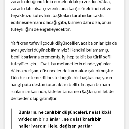
zararlı olduğunu iddia etmek oldukça zordur. Vâkıa,
zararlı dahi olsa, çevrenin ona karşı sürekli nefret ve
teyakkuzu, tufeylînin başkaları tarafından taklit
edilmesine mâni olacağı gibi, kısmen dahi olsa, onun
tufeylîliğini de engelleyecektir.
Ya fikren tufeylî çocuk düşünceliler, acaba onlar için de
aynı şeyleri düşünebilir miyiz? Kendini bulamamış,
benlik sırlarına erememiş, işi hep taklit bu türlü sefîl
tufeylîler için… Evet, bu mel’anetlerin elinde, yığınlar
dâima perişan, düşünceler de karmakarışık olmuştur.
Dün bir toteme dil beste, bugün bir başkasına; yarın
hangi puta destan tutacakları belli olmayan bu ham
ruhların arkasında, kitleler tamamen şaşkın, millet de
derbeder olup gitmiştir.
Bunların, ne canlı bir düşünceleri, ne istikbâl
va’deden bir plânları, ne de istikrarlı bir
halleri vardır. Hele, değişen şartlar