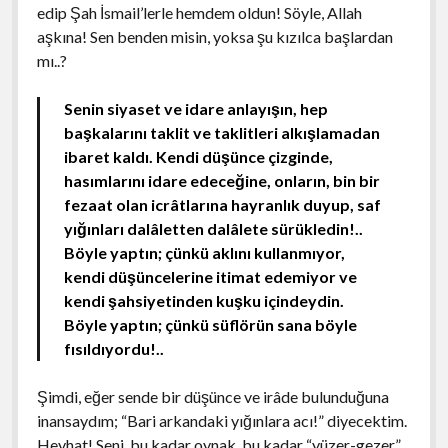
edip Şah İsmail’lerle hemdem oldun! Söyle, Allah
aşkına! Sen benden misin, yoksa şu kızılca başlardan
mı..?
Senin siyaset ve idare anlayışın, hep
başkalarını taklit ve taklitleri alkışlamadan
ibaret kaldı. Kendi düşünce çizginde,
hasımlarını idare edeceğine, onların, bin bir
fezaat olan icrâtlarına hayranlık duyup, saf
yığınları dalâletten dalâlete sürükledin!..
Böyle yaptın; çünkü aklını kullanmıyor,
kendi düşüncelerine itimat edemiyor ve
kendi şahsiyetinden kuşku içindeydin.
Böyle yaptın; çünkü süflörün sana böyle
fısıldıyordu!..
Şimdi, eğer sende bir düşünce ve irâde bulunduğuna
inansaydım; “Bari arkandaki yığınlara acı!” diyecektim.
Heyhat! Seni, bu kadar oynak, bu kadar “yüzer-gezer”