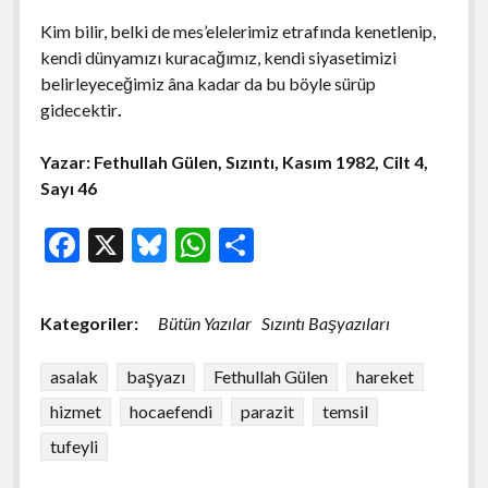
Kim bilir, belki de mes’elelerimiz etrafında kenetlenip,
kendi dünyamızı kuracağımız, kendi siyasetimizi
belirleyeceğimiz âna kadar da bu böyle sürüp
gidecektir
.
Yazar: Fethullah Gülen, Sızıntı, Kasım 1982, Cilt 4,
Sayı 46
F
X
Bl
W
S
ac
u
h
h
e
es
at
ar
Kategoriler:
Bütün Yazılar
Sızıntı Başyazıları
b
ky
s
e
o
A
asalak
başyazı
Fethullah Gülen
hareket
o
p
hizmet
hocaefendi
parazit
temsil
k
p
tufeyli