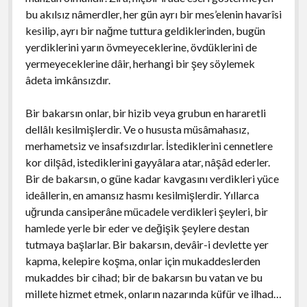
bu akılsız nâmerdler, her gün ayrı bir mes’elenin havarîsi
kesilip, ayrı bir nağme tuttura geldiklerinden, bugün
yerdiklerini yarın övmeyeceklerine, övdüklerini de
yermeyeceklerine dâir, herhangi bir şey söylemek
âdeta imkânsızdır.
Bir bakarsın onlar, bir hizib veya grubun en hararetli
dellâlı kesilmişlerdir. Ve o hususta müsâmahasız,
merhametsiz ve insafsızdırlar. İstediklerini cennetlere
kor dilşâd, istediklerini gayyâlara atar, nâşâd ederler.
Bir de bakarsın, o güne kadar kavgasını verdikleri yüce
ideâllerin, en amansız hasmı kesilmişlerdir. Yıllarca
uğrunda cansiperâne mücadele verdikleri şeyleri, bir
hamlede yerle bir eder ve değişik şeylere destan
tutmaya başlarlar. Bir bakarsın, devâir-i devlette yer
kapma, kelepire koşma, onlar için mukaddeslerden
mukaddes bir cihad; bir de bakarsın bu vatan ve bu
millete hizmet etmek, onların nazarında küfür ve ilhad…