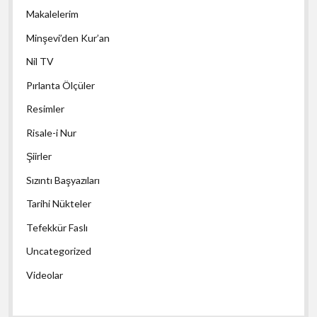
Makalelerim
Minşevi’den Kur’an
Nil TV
Pırlanta Ölçüler
Resimler
Risale-i Nur
Şiirler
Sızıntı Başyazıları
Tarihi Nükteler
Tefekkür Faslı
Uncategorized
Videolar