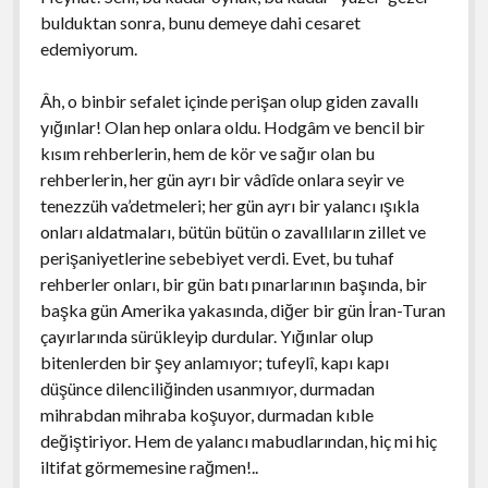
bulduktan sonra, bunu demeye dahi cesaret
edemiyorum.
Âh, o binbir sefalet içinde perişan olup giden zavallı
yığınlar! Olan hep onlara oldu. Hodgâm ve bencil bir
kısım rehberlerin, hem de kör ve sağır olan bu
rehberlerin, her gün ayrı bir vâdîde onlara seyir ve
tenezzüh va’detmeleri; her gün ayrı bir yalancı ışıkla
onları aldatmaları, bütün bütün o zavallıların zillet ve
perişaniyetlerine sebebiyet verdi. Evet, bu tuhaf
rehberler onları, bir gün batı pınarlarının başında, bir
başka gün Amerika yakasında, diğer bir gün İran-Turan
çayırlarında sürükleyip durdular. Yığınlar olup
bitenlerden bir şey anlamıyor; tufeylî, kapı kapı
düşünce dilenciliğinden usanmıyor, durmadan
mihrabdan mihraba koşuyor, durmadan kıble
değiştiriyor. Hem de yalancı mabudlarından, hiç mi hiç
iltifat görmemesine rağmen!..