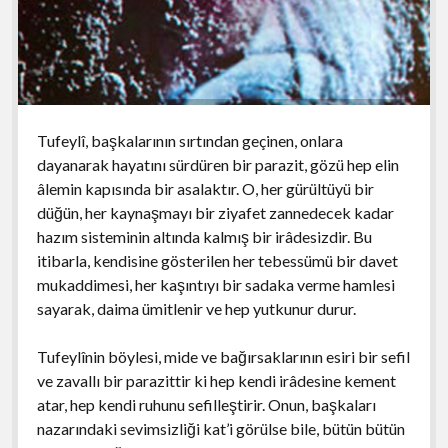
Tufeylî, başkalarının sırtından geçinen, onlara
dayanarak hayatını sürdüren bir parazit, gözü hep elin
âlemin kapısında bir asalaktır. O, her gürültüyü bir
düğün, her kaynaşmayı bir ziyafet zannedecek kadar
hazım sisteminin altında kalmış bir irâdesizdir. Bu
itibarla, kendisine gösterilen her tebessümü bir davet
mukaddimesi, her kaşıntıyı bir sadaka verme hamlesi
sayarak, daima ümitlenir ve hep yutkunur durur.
Tufeylînin böylesi, mide ve bağırsaklarının esiri bir sefil
ve zavallı bir parazittir ki hep kendi irâdesine kement
atar, hep kendi ruhunu sefilleştirir. Onun, başkaları
nazarındaki sevimsizliği kat’i görülse bile, bütün bütün