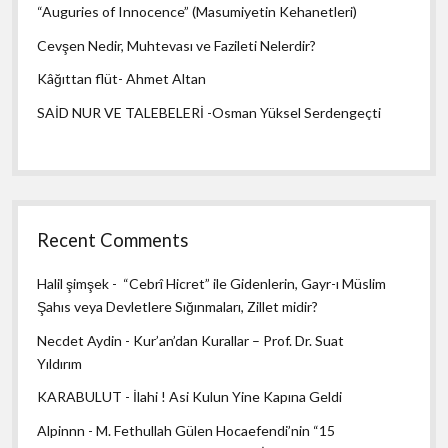
“Auguries of Innocence” (Masumiyetin Kehanetleri)
Cevşen Nedir, Muhtevası ve Fazileti Nelerdir?
Kâğıttan flüt- Ahmet Altan
SAİD NUR VE TALEBELERİ -Osman Yüksel Serdengeçti
Recent Comments
Halil şimşek
-
“Cebrî Hicret” ile Gidenlerin, Gayr-ı Müslim
Şahıs veya Devletlere Sığınmaları, Zillet midir?
Necdet Aydin
-
Kur’an’dan Kurallar – Prof. Dr. Suat
Yıldırım
KARABULUT
-
İlahi ! Asi Kulun Yine Kapına Geldi
Alpinnn
-
M. Fethullah Gülen Hocaefendi’nin “15