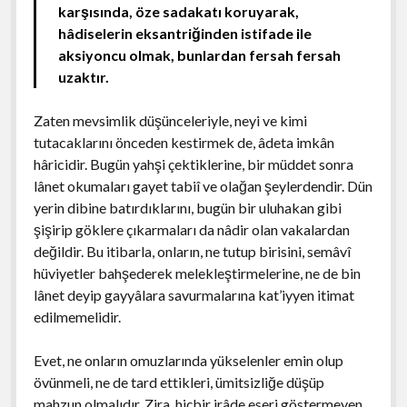
karşısında, öze sadakatı koruyarak,
hâdiselerin eksantriğinden istifade ile
aksiyoncu olmak, bunlardan fersah fersah
uzaktır.
Zaten mevsimlik düşünceleriyle, neyi ve kimi
tutacaklarını önceden kestirmek de, âdeta imkân
hâricidir. Bugün yahşi çektiklerine, bir müddet sonra
lânet okumaları gayet tabiî ve olağan şeylerdendir. Dün
yerin dibine batırdıklarını, bugün bir uluhakan gibi
şişirip göklere çıkarmaları da nâdir olan vakalardan
değildir. Bu itibarla, onların, ne tutup birisini, semâvî
hüviyetler bahşederek melekleştirmelerine, ne de bin
lânet deyip gayyâlara savurmalarına kat’iyyen itimat
edilmemelidir.
Evet, ne onların omuzlarında yükselenler emin olup
övünmeli, ne de tard ettikleri, ümitsizliğe düşüp
mahzun olmalıdır. Zira, hiçbir irâde eseri göstermeyen