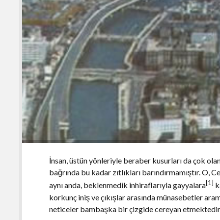
İ
nsan, üstün yönleriyle beraber kusurları da çok olan 
bağrında bu kadar zıtlıkları barındırmamıştır. O, C
[1]
aynı anda, beklenmedik inhiraflarıyla gayyalara
k
korkunç iniş ve çıkışlar arasında münasebetler aram
neticeler bambaşka bir çizgide cereyan etmektedir