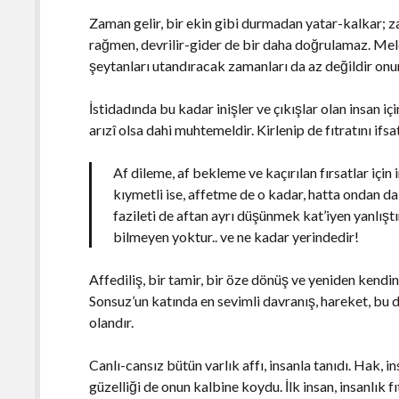
Zaman gelir, bir ekin gibi durmadan yatar-kalkar; z
rağmen, devrilir-gider de bir daha doğrulamaz. Melek
şeytanları utandıracak zamanları da az değildir onu
İstidadında bu kadar inişler ve çıkışlar olan insan i
arızî olsa dahi muhtemeldir. Kirlenip de fıtratını ifsa
Af dileme, af bekleme ve kaçırılan fırsatlar için i
kıymetli ise, affetme de o kadar, hatta ondan da il
fazileti de aftan ayrı düşünmek kat’iyen yanlıştı
bilmeyen yoktur.. ve ne kadar yerindedir!
Affediliş, bir tamir, bir öze dönüş ve yeniden kend
Sonsuz’un katında en sevimli davranış, hareket, bu 
olandır.
Canlı-cansız bütün varlık affı, insanla tanıdı. Hak, i
güzelliği de onun kalbine koydu. İlk insan, insanlık 