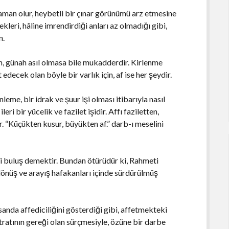
aman olur, heybetli bir çınar görünümü arz etmesine
leri, hâline imrendirdiği anları az olmadığı gibi,
n.
çin, günah asıl olmasa bile mukadderdir. Kirlenme
t edecek olan böyle bir varlık için, af ise her şeydir.
nleme, bir idrak ve şuur işi olması itibarıyla nasıl
eri bir yücelik ve fazilet işidir. Affı faziletten,
r. “Küçükten kusur, büyükten af.” darb-ı meselini
ini buluş demektir. Bundan ötürüdür ki, Rahmeti
dönüş ve arayış hafakanları içinde sürdürülmüş
nsanda affediciliğini gösterdiği gibi, affetmekteki
fıtratının gereği olan sürçmesiyle, özüne bir darbe