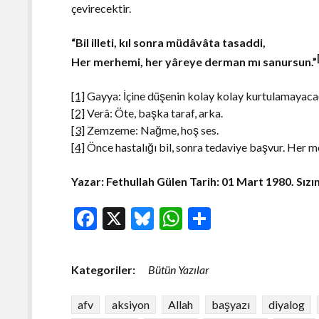
çevirecektir.
“Bil illeti, kıl sonra müdâvâta tasaddi,
Her merhemi, her yâreye derman mı sanursun.”
[1]
Gayya: İçine düşenin kolay kolay kurtulamayacağ
[2]
Verâ: Öte, başka taraf, arka.
[3]
Zemzeme: Nağme, hoş ses.
[4]
Önce hastalığı bil, sonra tedaviye başvur. Her m
Yazar: Fethullah Gülen Tarih:
01 Mart 1980
. Sız
F
X
Bl
W
S
ac
u
h
h
e
es
at
ar
Kategoriler:
Bütün Yazılar
b
ky
s
e
o
A
afv
aksiyon
Allah
başyazı
diyalog