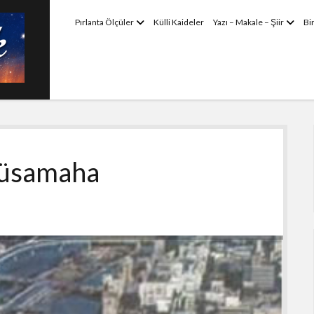
menüyü
menü
Pırlanta Ölçüler
Külli Kaideler
Yazı – Makale – Şiir
Bi
aç
aç
 Müsamaha