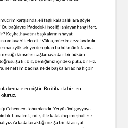
mücrim karşısında, eli taşlı kalabalıklara şöyle
!” Bu bağlayıcı ifadedeki inceliği anlayan hangi fert,
ir? Keşke, hayatını başkalarının hayat
u anlayabilselerdi..! Vâkıa, mücrim cezalandırılır
 fermanı yüksek yerden çıkan bu hükmün infazına
ûm ettiği kimseleri taşlamaya dair bir hüküm
rusu şu ki; biz, benliğimiz içindeki putu, bir Hz.
, ne nefsimiz adına, ne de başkaları adına hiçbir
la kemale ermiştir. Bu itibarla biz, en
 oluruz.
saçtığı Cehennem tohumlarıdır. Yeryüzünü gayyaya
in bir bunalım içinde, itile kakıla hep meçhullere
lıyız. Arkada bıraktığımız şu bir iki asır, af