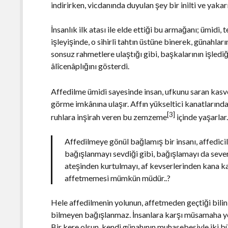
indirirken, vicdanında duyulan şey bir inilti ve yak
İnsanlık ilk atası ile elde ettiği bu armağanı; ümidi, 
işleyişinde, o sihirli tahtın üstüne binerek, günahlar
sonsuz rahmetlere ulaştığı gibi, başkalarının işled
âlîcenâplığını gösterdi.
Affedilme ümidi sayesinde insan, ufkunu saran kasve
görme imkânına ulaşır. Affın yükseltici kanatlarından
[3]
ruhlara inşirah veren bu zemzeme
içinde yaşarlar
Affedilmeye gönül bağlamış bir insanı, affedic
bağışlanmayı sevdiği gibi, bağışlamayı da sever
ateşinden kurtulmayı, af kevserlerinden kana ka
affetmemesi mümkün müdür..?
Hele affedilmenin yolunun, affetmeden geçtiği bili
bilmeyen bağışlanmaz. İnsanlara karşı müsamaha yolu
Bir kere olsun, kendi günahının muhasebesiyle iki 