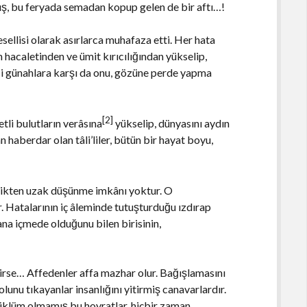
arış, bu feryada semadan kopup gelen de bir aftı…!
tesellisi olarak asırlarca muhafaza etti. Her hata
ın hacaletinden ve ümit kırıcılığından yükselip,
iği günahlara karşı da onu, gözüne perde yapma
[2]
tli bulutların verâsına
yükselip, dünyasını aydın
 haberdar olan tâli’liler, bütün bir hayat boyu,
.
ilikten uzak düşünme imkânı yoktur. O
. Hatalarının iç âleminde tutuşturduğu ızdırap
na içmede olduğunu bilen birisinin,
nirse… Affedenler affa mazhar olur. Bağışlamasını
nu tıkayanlar insanlığını yitirmiş canavarlardır.
büklüm olmamış bu hoyratlar, hiçbir zaman