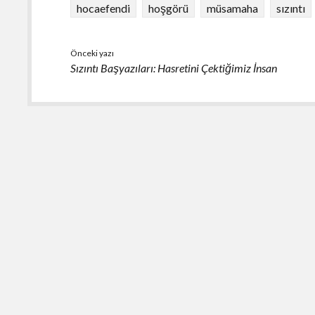
o
p
hocaefendi
hoşgörü
müsamaha
sızıntı
k
p
Önceki yazı
Sızıntı Başyazıları: Hasretini Çektiğimiz İnsan