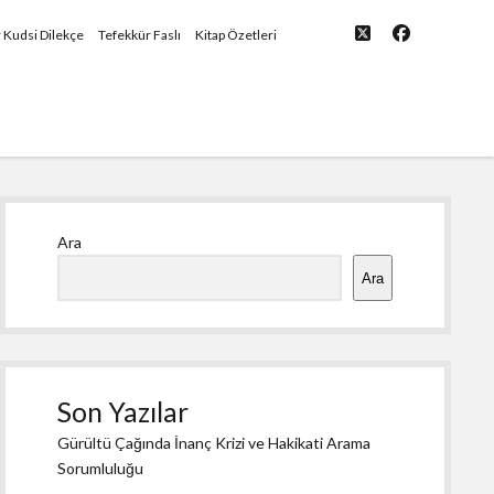
twitter
facebook
yü
r Kudsi Dilekçe
Tefekkür Faslı
Kitap Özetleri
Yan
Ara
Menü
Ara
Son Yazılar
Gürültü Çağında İnanç Krizi ve Hakikati Arama
Sorumluluğu