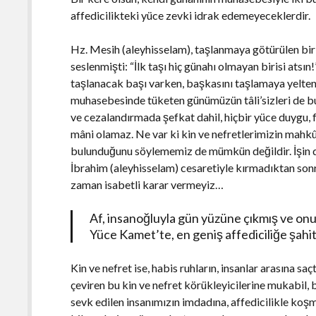
affedicilikteki yüce zevki idrak edemeyeceklerdir.
Hz. Mesih (aleyhisselam), taşlanmaya götürülen bir 
seslenmişti: “İlk taşı hiç günahı olmayan birisi atsın
taşlanacak başı varken, başkasını taşlamaya yelten
muhasebesinde tüketen günümüzün tâli’sizleri de bun
ve cezalandırmada şefkat dahil, hiçbir yüce duygu,
mâni olamaz. Ne var ki kin ve nefretlerimizin mahk
bulunduğunu söylememiz de mümkün değildir. İşin doğ
İbrahim (aleyhisselam) cesaretiyle kırmadıktan sonra
zaman isabetli karar vermeyiz…
Af, insanoğluyla gün yüzüne çıkmış ve onun
Yüce Kamet’te, en geniş affediciliğe şahit
Kin ve nefret ise, habis ruhların, insanlar arasına 
çeviren bu kin ve nefret körükleyicilerine mukabil, b
sevk edilen insanımızın imdadına, affedicilikle koşma