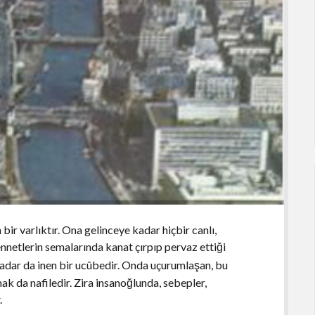
bir varlıktır. Ona gelinceye kadar hiçbir canlı,
ennetlerin semalarında kanat çırpıp pervaz ettiği
adar da inen bir ucûbedir. Onda uçurumlaşan, bu
ak da nafiledir. Zira insanoğlunda, sebepler,
.