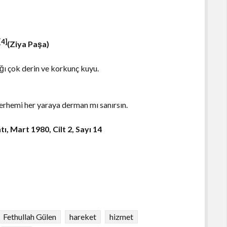
[4]
(Ziya Paşa)
ı çok derin ve korkunç kuyu.
erhemi her yaraya derman mı sanırsın.
ıntı, Mart 1980, Cilt 2, Sayı 14
Fethullah Gülen
hareket
hizmet