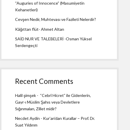
“Auguries of Innocence” (Masumiyetin
Kehanetleri)
Cevşen Nedir, Muhtevası ve Fazileti Nelerdir?
Kâğıttan flüt- Ahmet Altan
SAİD NUR VE TALEBELERİ -Osman Yüksel
Serdengeçti
Recent Comments
Halil şimşek
-
“Cebrî Hicret” ile Gidenlerin,
Gayr-ı Müslim Şahıs veya Devletlere
Sığınmaları, Zillet midir?
Necdet Aydin
-
Kur’an’dan Kurallar – Prof. Dr.
Suat Yıldırım