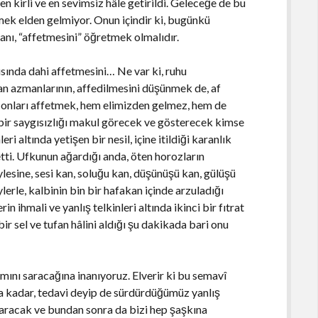
 kirli ve en sevimsiz hâle getirildi. Geleceğe de bu
k elden gelmiyor. Onun içindir ki, bugünkü
anı, “affetmesini” öğretmek olmalıdır.
şısında dahi affetmesini… Ne var ki, ruhu
san azmanlarının, affedilmesini düşünmek de, af
, onları affetmek, hem elimizden gelmez, hem de
le bir saygısızlığı makul görecek ve gösterecek kimse
ri altında yetişen bir nesil, içine itildiği karanlık
tti. Ufkunun ağardığı anda, öten horozların
lesine, sesi kan, soluğu kan, düşünüşü kan, gülüşü
lerle, kalbinin bin bir hafakan içinde arzuladığı
in ihmali ve yanlış telkinleri altında ikinci bir fıtrat
bir sel ve tufan hâlini aldığı şu dakikada bari onu
mını saracağına inanıyoruz. Elverir ki bu semavî
âna kadar, tedavi deyip de sürdürdüğümüz yanlış
aracak ve bundan sonra da bizi hep şaşkına