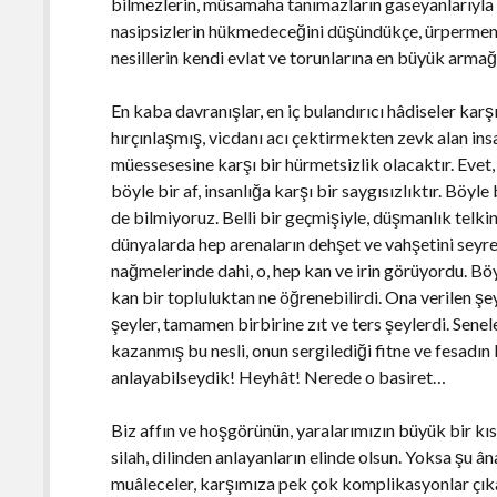
bilmezlerin, müsamaha tanımazların gaseyanlarıyla en
nasipsizlerin hükmedeceğini düşündükçe, ürpermeme
nesillerin kendi evlat ve torunlarına en büyük armağ
En kaba davranışlar, en iç bulandırıcı hâdiseler kar
hırçınlaşmış, vicdanı acı çektirmekten zevk alan in
müessesesine karşı bir hürmetsizlik olacaktır. Evet
böyle bir af, insanlığa karşı bir saygısızlıktır. Böy
de bilmiyoruz. Belli bir geçmişiyle, düşmanlık telkinle
dünyalarda hep arenaların dehşet ve vahşetini seyre
nağmelerinde dahi, o, hep kan ve irin görüyordu. Böy
kan bir topluluktan ne öğrenebilirdi. Ona verilen şey
şeyler, tamamen birbirine zıt ve ters şeylerdi. Seneler
kazanmış bu nesli, onun sergilediği fitne ve fesadın 
anlayabilseydik! Heyhât! Nerede o basiret…
Biz affın ve hoşgörünün, yaralarımızın büyük bir kıs
silah, dilinden anlayanların elinde olsun. Yoksa şu 
muâleceler, karşımıza pek çok komplikasyonlar çık