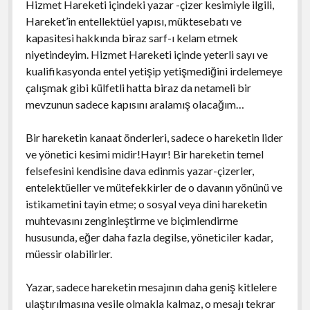
Hizmet Hareketi içindeki yazar -çizer kesimiyle ilgili,
Hareket’in entellektüel yapısı, müktesebatı ve
kapasitesi hakkında biraz sarf-ı kelam etmek
niyetindeyim. Hizmet Hareketi içinde yeterli sayı ve
kualifikasyonda entel yetişip yetişmediğini irdelemeye
çalışmak gibi külfetli hatta biraz da netameli bir
mevzunun sadece kapısını aralamış olacağım…
Bir hareketin kanaat önderleri, sadece o hareketin lider
ve yönetici kesimi midir!Hayır! Bir hareketin temel
felsefesini kendisine dava edinmis yazar-çizerler,
entelektüeller ve mütefekkirler de o davanın yönünü ve
istikametini tayin etme; o sosyal veya dini hareketin
muhtevasını zenginleştirme ve biçimlendirme
hususunda, eğer daha fazla degilse, yöneticiler kadar,
müessir olabilirler.
Yazar, sadece hareketin mesajının daha geniş kitlelere
ulaştırılmasına vesile olmakla kalmaz, o mesajı tekrar