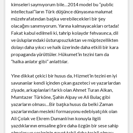
kimseleri saymıyorum bile…2014 model bu “public
intellectual”ların Türk düşünce dünyasına malumat
müzehrafatından başka verebilecekleri bir şey
olacağını sanımıyorum. Yarına kalmayacakları ortada!
Fakat kabul edilmeli ki, tahrip kolaydır fehvasınca, dil
ve üsluplarındaki üsturupsuzluktan ve müptezellikten
dolayı daha yıkıcı ve halk üzerinde daha etkili bir kara
propaganda yürüttüler. Hükumet’in tezini tam da
“halka anlatır gibi” anlattılar.
Yine dikkat çekici bir husus da, Hizmet’in tezini en iyi
savunanlar kendi içinden çıkan gazeteci ve yazarlardan
ziyade, arkaplanlari farklı olan Ahmet Turan Alkan,
Mumtazer Türköne, Şahin Alpay ve Ali Bulaç gibi
yazarların olması…Bir başka husus da belki Zaman
yazarlarından mesleki formasyonu edebiyatçılık olan
Ali Çolak ve Ekrem Dumanlı’nın konuyla ilgili
yazdıklarının emsaline göre daha özgün bir sese sahip
olmaları ve seslerinin gayet tabii daha tesirli olması.