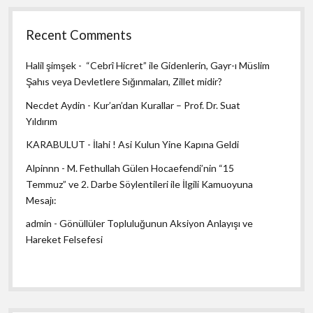
Recent Comments
Halil şimşek
-
“Cebrî Hicret” ile Gidenlerin, Gayr-ı Müslim
Şahıs veya Devletlere Sığınmaları, Zillet midir?
Necdet Aydin
-
Kur’an’dan Kurallar – Prof. Dr. Suat
Yıldırım
KARABULUT
-
İlahi ! Asi Kulun Yine Kapına Geldi
Alpinnn
-
M. Fethullah Gülen Hocaefendi’nin “15
Temmuz” ve 2. Darbe Söylentileri ile İlgili Kamuoyuna
Mesajı:
admin
-
Gönüllüler Topluluğunun Aksiyon Anlayışı ve
Hareket Felsefesi