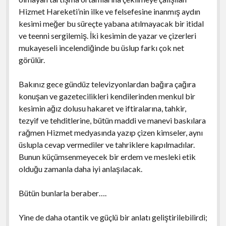
Hizmet Hareketi’nin ilke ve felsefesine inanmış aydın
kesimi meğer bu süreçte yabana atılmayacak bir itidal
ve teenni sergilemiş. İki kesimin de yazar ve çizerleri
mukayeseli incelendiğinde bu üslup farkı çok net
görülür.
Bakınız gece gündüz televizyonlardan bağıra çağıra
konuşan ve gazetecilikleri kendilerinden menkul bir
kesimin ağız dolusu hakaret ve iftiralarına, tahkir,
tezyif ve tehditlerine, bütün maddi ve manevi baskılara
rağmen Hizmet medyasında yazıp çizen kimseler, aynı
üslupla cevap vermediler ve tahriklere kapılmadılar.
Bunun küçümsenmeyecek bir erdem ve mesleki etik
olduğu zamanla daha iyi anlaşılacak.
Bütün bunlarla beraber….
Yine de daha otantik ve güçlü bir anlatı geliştirilebilirdi;