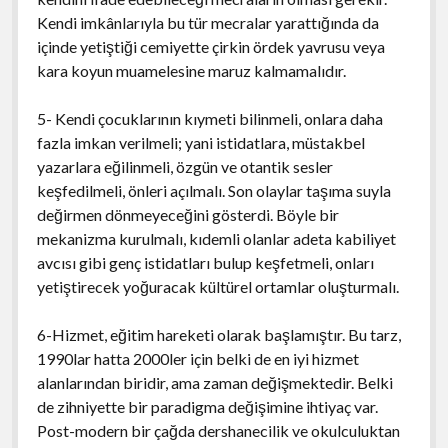
Kendi imkânlarıyla bu tür mecralar yarattığında da
içinde yetiştiği cemiyette çirkin ördek yavrusu veya
kara koyun muamelesine maruz kalmamalıdır.
5- Kendi çocuklarının kıymeti bilinmeli, onlara daha
fazla imkan verilmeli; yani istidatlara, müstakbel
yazarlara eğilinmeli, özgün ve otantik sesler
keşfedilmeli, önleri açılmalı. Son olaylar taşıma suyla
değirmen dönmeyeceğini gösterdi. Böyle bir
mekanizma kurulmalı, kıdemli olanlar adeta kabiliyet
avcısı gibi genç istidatları bulup keşfetmeli, onları
yetiştirecek yoğuracak kültürel ortamlar oluşturmalı.
6-Hizmet, eğitim hareketi olarak başlamıştır. Bu tarz,
1990lar hatta 2000ler için belki de en iyi hizmet
alanlarından biridir, ama zaman değişmektedir. Belki
de zihniyette bir paradigma değişimine ihtiyaç var.
Post-modern bir çağda dershanecilik ve okulculuktan