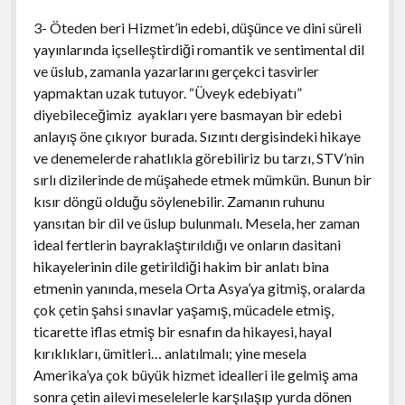
3- Öteden beri Hizmet’in edebi, düşünce ve dini süreli
yayınlarında içselleştirdiği romantik ve sentimental dil
ve üslub, zamanla yazarlarını gerçekci tasvirler
yapmaktan uzak tutuyor. “Üveyk edebiyatı”
diyebileceğimiz ayakları yere basmayan bir edebi
anlayış öne çıkıyor burada. Sızıntı dergisindeki hikaye
ve denemelerde rahatlıkla görebiliriz bu tarzı, STV’nin
sırlı dizilerinde de müşahede etmek mümkün. Bunun bir
kısır döngü olduğu söylenebilir. Zamanın ruhunu
yansıtan bir dil ve üslup bulunmalı. Mesela, her zaman
ideal fertlerin bayraklaştırıldığı ve onların dasitani
hikayelerinin dile getirildiği hakim bir anlatı bina
etmenin yanında, mesela Orta Asya’ya gitmiş, oralarda
çok çetin şahsi sınavlar yaşamış, mücadele etmiş,
ticarette iflas etmiş bir esnafın da hikayesi, hayal
kırıklıkları, ümitleri… anlatılmalı; yine mesela
Amerika’ya çok büyük hizmet idealleri ile gelmiş ama
sonra çetin ailevi meselelerle karşılaşıp yurda dönen