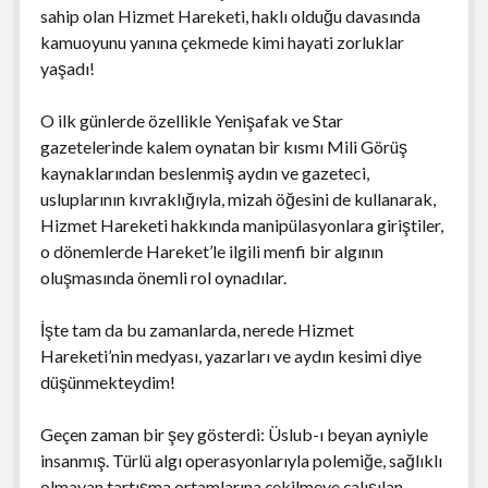
sahip olan Hizmet Hareketi, haklı olduğu davasında
kamuoyunu yanına çekmede kimi hayati zorluklar
yaşadı!
O ilk günlerde özellikle Yenişafak ve Star
gazetelerinde kalem oynatan bir kısmı Mili Görüş
kaynaklarından beslenmiş aydın ve gazeteci,
usluplarının kıvraklığıyla, mizah öğesini de kullanarak,
Hizmet Hareketi hakkında manipülasyonlara giriştiler,
o dönemlerde Hareket’le ilgili menfi bir algının
oluşmasında önemli rol oynadılar.
İşte tam da bu zamanlarda, nerede Hizmet
Hareketi’nin medyası, yazarları ve aydın kesimi diye
düşünmekteydim!
Geçen zaman bir şey gösterdi: Üslub-ı beyan ayniyle
insanmış. Türlü algı operasyonlarıyla polemiğe, sağlıklı
olmayan tartışma ortamlarına çekilmeye çalışılan