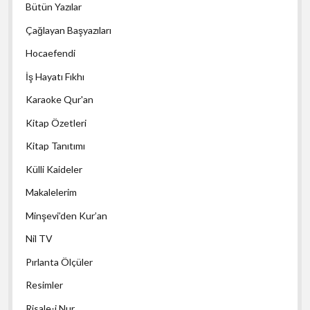
Bütün Yazılar
Çağlayan Başyazıları
Hocaefendi
İş Hayatı Fıkhı
Karaoke Qur'an
Kitap Özetleri
Kitap Tanıtımı
Külli Kaideler
Makalelerim
Minşevi’den Kur’an
Nil TV
Pırlanta Ölçüler
Resimler
Risale-i Nur