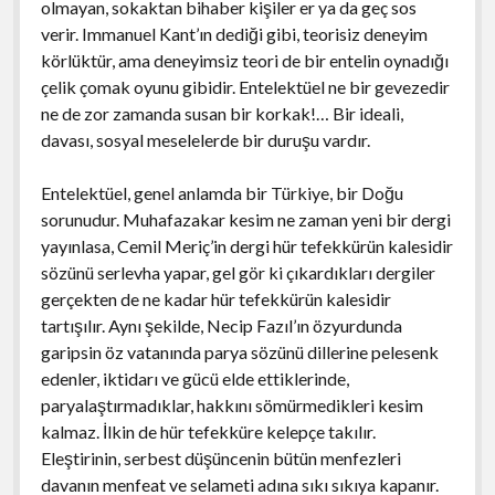
olmayan, sokaktan bihaber kişiler er ya da geç sos
verir. Immanuel Kant’ın dediği gibi, teorisiz deneyim
körlüktür, ama deneyimsiz teori de bir entelin oynadığı
çelik çomak oyunu gibidir. Entelektüel ne bir gevezedir
ne de zor zamanda susan bir korkak!… Bir ideali,
davası, sosyal meselelerde bir duruşu vardır.
Entelektüel, genel anlamda bir Türkiye, bir Doğu
sorunudur. Muhafazakar kesim ne zaman yeni bir dergi
yayınlasa, Cemil Meriç’in dergi hür tefekkürün kalesidir
sözünü serlevha yapar, gel gör ki çıkardıkları dergiler
gerçekten de ne kadar hür tefekkürün kalesidir
tartışılır. Aynı şekilde, Necip Fazıl’ın özyurdunda
garipsin öz vatanında parya sözünü dillerine pelesenk
edenler, iktidarı ve gücü elde ettiklerinde,
paryalaştırmadıklar, hakkını sömürmedikleri kesim
kalmaz. İlkin de hür tefekküre kelepçe takılır.
Eleştirinin, serbest düşüncenin bütün menfezleri
davanın menfeat ve selameti adına sıkı sıkıya kapanır.