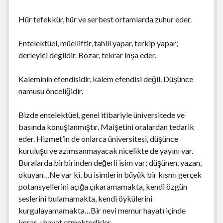
Hür tefekkür, hür ve serbest ortamlarda zuhur eder.
Entelektüel, müelliftir, tahlil yapar, terkip yapar;
derleyici degildir. Bozar, tekrar inşa eder.
Kaleminin efendisidir, kalem efendisi değil. Düşünce
namusu önceliğidir.
Bizde entelektüel, genel itibariyle üniversitede ve
basında konuşlanmıştır. Maişetini oralardan tedarik
eder. Hizmet’in de onlarca üniversitesi, düşünce
kuruluşu ve azımsanmayacak nicelikte de yayını var.
Buralarda birbirinden değerli isim var; düşünen, yazan,
okuyan…Ne var ki, bu isimlerin büyük bir kısmı gerçek
potansyellerini açığa çıkaramamakta, kendi özgün
seslerini bulamamakta, kendi öykülerini
kurgulayamamakta…Bir nevi memur hayatı içinde
imrar-ı hayat etmektedirler.