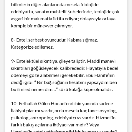
bilimlerin diğer alanlarında mesela filolojide,
edebiyatta, sanatın muhtelif şubelerinde, teolojide çok
asgari bir malumatla iktifa ediyor; dolayısıyla ortaya
komple bir münevver çıkmıyor.
8- Entel, serbest oyuncudur. Kabına sığmaz.
Kategorize edilemez.
9- Entelektüel sıkıntıya, çileye taliptir. Maddi manevi
sıkıntıları göğüsleyecek kalibrededir. Hayatıyla bedel
ödemeyi göze alabilmesi gerekebilir. Ebu Hanife’nin
dediği gibi, “ Bir baş soğanın hesabını yapsaydım ben
bu ilmi edinemezdim…” sözü kulağa küpe olmalıdır.
10- Fethullah Gülen Hocaefendi’nin yanında sadece
İlahiyatçılar mı vardır, orda mesela kaç tane sosyolog,
psikolog, antropolog, edebiyatçı vs vardır. Hizmet’in
farklı bakış açılarına ihtiyacı var mıdır? Veya
Hareket’in entel yetiştirme gibi bir kaygısı var mıdır?