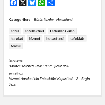
F
X
Bl
W
S
ac
u
h
h
e
es
at
ar
Kategoriler:
Bütün Yazılar
Hocaefendi
b
ky
s
e
o
A
entel
entellektüel
Fethullah Gülen
o
p
hareket
hizmet
hocaefendi
tefekkür
k
p
temsil
Önceki yazı
Bamteli: Mihneti Zevk Edinmişlerin Yolu
Sonraki yazı
Hizmet Hareketi’nin Entelektüel Kapasitesi – 2 – Engin
Sezen