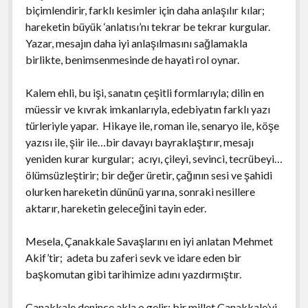
biçimlendirir, farklı kesimler için daha anlaşılır kılar;
hareketin büyük ‘anlatısı’nı tekrar be tekrar kurgular.
Yazar, mesajın daha iyi anlaşılmasını sağlamakla
birlikte, benimsenmesinde de hayati rol oynar.
Kalem ehli, bu işi, sanatın çeşitli formlarıyla; dilin en
müessir ve kıvrak imkanlarıyla, edebiyatın farklı yazı
türleriyle yapar. Hikaye ile, roman ile, senaryo ile, köşe
yazısı ile, şiir ile…bir davayı bayraklaştırır, mesajı
yeniden kurar kurgular; acıyı, çileyi, sevinci, tecrübeyi…
ölümsüzleştirir; bir değer üretir, çağının sesi ve şahidi
olurken hareketin dününü yarına, sonraki nesillere
aktarır, hareketin geleceğini tayin eder.
Mesela, Çanakkale Savaşlarını en iyi anlatan Mehmet
Akif’tir; adeta bu zaferi sevk ve idare eden bir
başkomutan gibi tarihimize adını yazdırmıştır.
Çanakkale denince akla o gelir; bir millet Çanakkale’yi