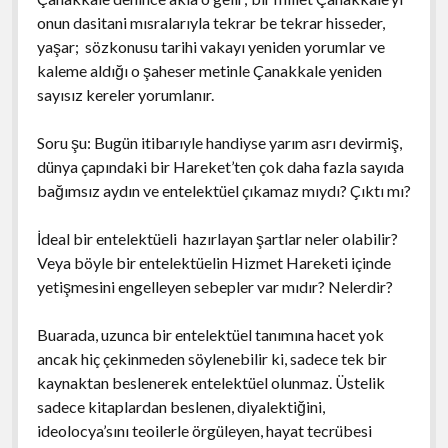
onun dasitani mısralarıyla tekrar be tekrar hisseder,
yaşar; sözkonusu tarihi vakayı yeniden yorumlar ve
kaleme aldığı o şaheser metinle Çanakkale yeniden
sayısız kereler yorumlanır.
Soru şu: Bugün itibarıyle handiyse yarım asrı devirmiş,
dünya çapındaki bir Hareket’ten çok daha fazla sayıda
bağımsız aydın ve entelektüel çıkamaz mıydı? Çıktı mı?
İdeal bir entelektüeli hazırlayan şartlar neler olabilir?
Veya böyle bir entelektüelin Hizmet Hareketi içinde
yetişmesini engelleyen sebepler var mıdır? Nelerdir?
Buarada, uzunca bir entelektüel tanımına hacet yok
ancak hiç çekinmeden söylenebilir ki, sadece tek bir
kaynaktan beslenerek entelektüel olunmaz. Üstelik
sadece kitaplardan beslenen, diyalektiğini,
ideolocya’sını teoilerle örgüleyen, hayat tecrübesi