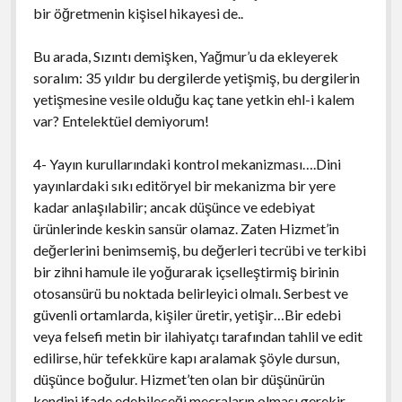
bir öğretmenin kişisel hikayesi de..
Bu arada, Sızıntı demişken, Yağmur’u da ekleyerek
soralım: 35 yıldır bu dergilerde yetişmiş, bu dergilerin
yetişmesine vesile olduğu kaç tane yetkin ehl-i kalem
var? Entelektüel demiyorum!
4- Yayın kurullarındaki kontrol mekanizması….Dini
yayınlardaki sıkı editöryel bir mekanizma bir yere
kadar anlaşılabilir; ancak düşünce ve edebiyat
ürünlerinde keskin sansür olamaz. Zaten Hizmet’in
değerlerini benimsemiş, bu değerleri tecrübi ve terkibi
bir zihni hamule ile yoğurarak içselleştirmiş birinin
otosansürü bu noktada belirleyici olmalı. Serbest ve
güvenli ortamlarda, kişiler üretir, yetişir…Bir edebi
veya felsefi metin bir ilahiyatçı tarafından tahlil ve edit
edilirse, hür tefekküre kapı aralamak şöyle dursun,
düşünce boğulur. Hizmet’ten olan bir düşünürün
kendini ifade edebileceği mecraların olması gerekir.