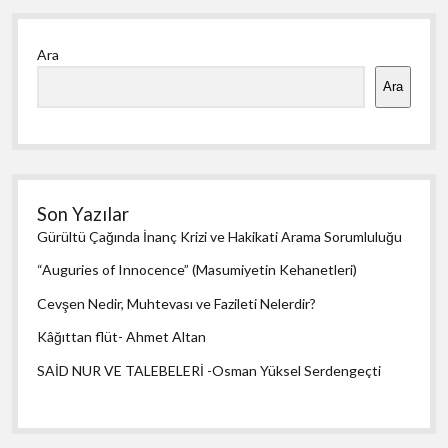
Yan
Ara
Menü
Ara
Son Yazılar
Gürültü Çağında İnanç Krizi ve Hakikati Arama Sorumluluğu
“Auguries of Innocence” (Masumiyetin Kehanetleri)
Cevşen Nedir, Muhtevası ve Fazileti Nelerdir?
Kâğıttan flüt- Ahmet Altan
SAİD NUR VE TALEBELERİ -Osman Yüksel Serdengeçti