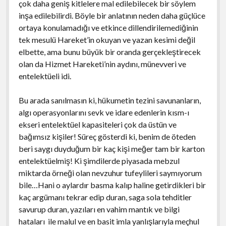
çok daha geniş kitlelere mal edilebilecek bir söylem
inşa edilebilirdi. Böyle bir anlatının neden daha güçlüce
ortaya konulamadığı ve etkince dillendirilemediğinin
tek mesulü Hareket’in okuyan ve yazan kesimi değil
elbette, ama bunu büyük bir oranda gerçekleştirecek
olan da Hizmet Hareketi’nin aydını, münevveri ve
entelektüeli idi.
Bu arada sanılmasın ki, hükumetin tezini savunanların,
algı operasyonlarını sevk ve idare edenlerin kısm-ı
ekseri entelektüel kapasiteleri çok da üstün ve
bağımsız kişiler! Süreç gösterdi ki, benim de öteden
beri saygı duyduğum bir kaç kişi meğer tam bir karton
entelektüelmiş! Ki şimdilerde piyasada mebzul
miktarda örneği olan nevzuhur tufeylileri saymıyorum
bile…Hani o aylardır basma kalıp haline getirdikleri bir
kaç argümanı tekrar edip duran, saga sola tehditler
savurup duran, yazıları en vahim mantık ve bilgi
hataları ile malul ve en basit imla yanlışlarıyla meçhul