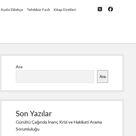
twitter
facebook
yü
r Kudsi Dilekçe
Tefekkür Faslı
Kitap Özetleri
Yan
Ara
Menü
Ara
Son Yazılar
Gürültü Çağında İnanç Krizi ve Hakikati Arama
Sorumluluğu