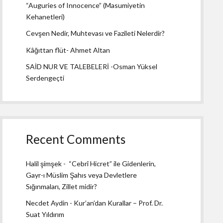
“Auguries of Innocence” (Masumiyetin
Kehanetleri)
Cevşen Nedir, Muhtevası ve Fazileti Nelerdir?
Kâğıttan flüt- Ahmet Altan
SAİD NUR VE TALEBELERİ -Osman Yüksel
Serdengeçti
Recent Comments
Halil şimşek
-
“Cebrî Hicret” ile Gidenlerin,
Gayr-ı Müslim Şahıs veya Devletlere
Sığınmaları, Zillet midir?
Necdet Aydin
-
Kur’an’dan Kurallar – Prof. Dr.
Suat Yıldırım