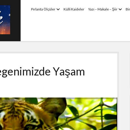
menüyü
menü
Pırlanta Ölçüler
Külli Kaideler
Yazı – Makale – Şiir
Bi
aç
aç
zegenimizde Yaşam