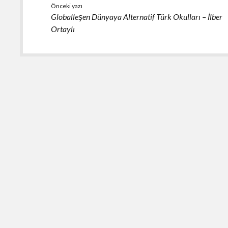
o
A
Önceki yazı
Globalleşen Dünyaya Alternatif Türk Okulları – İlber
o
p
Ortaylı
k
p