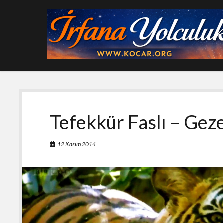
Tefekkür Faslı – Ge
12 Kasım 2014