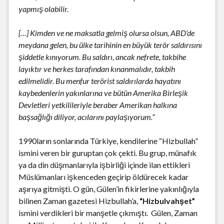
yapmış olabilir.
[…] Kimden ve ne maksatla gelmiş olursa olsun, ABD’de
meydana gelen, bu ülke tarihinin en büyük terör saldırısını
şiddetle kınıyorum. Bu saldırı, ancak nefrete, takbihe
layıktır ve herkes tarafından kınanmalıdır, takbih
edilmelidir. Bu menfur terörist saldırılarda hayatını
kaybedenlerin yakınlarına ve bütün Amerika Birleşik
Devletleri yetkilileriyle beraber Amerikan halkına
başsağlığı diliyor, acılarını paylaşıyorum.”
1990ların sonlarında Türkiye, kendilerine “Hizbullah”
ismini veren bir guruptan çok çekti. Bu grup, münafık
ya da din düşmanlarıyla işbirliği içinde ilan ettikleri
Müslümanları işkenceden geçirip öldürecek kadar
aşırıya gitmişti. O gün, Gülen’in fikirlerine yakınlığıyla
bilinen Zaman gazetesi Hizbullah’a,
“Hizbulvahşet”
ismini verdikleri bir manşetle çıkmıştı. Gülen, Zaman