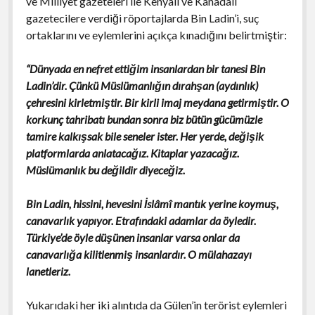
ve Milliyet gazeteleri ile Kenyalı ve Kanadalı
gazetecilere verdiği röportajlarda Bin Ladin’i, suç
ortaklarını ve eylemlerini açıkça kınadığını belirtmiştir:
“Dünyada en nefret ettiğim insanlardan bir tanesi Bin
Ladin’dir. Çünkü Müslümanlığın dırahşan (aydınlık)
çehresini kirletmiştir. Bir kirli imaj meydana getirmiştir. O
korkunç tahribatı bundan sonra biz bütün gücümüzle
tamire kalkışsak bile seneler ister. Her yerde, değişik
platformlarda anlatacağız. Kitaplar yazacağız.
Müslümanlık bu değildir diyeceğiz.
Bin Ladin, hissini, hevesini İslâmî mantık yerine koymuş,
canavarlık yapıyor. Etrafındaki adamlar da öyledir.
Türkiye’de öyle düşünen insanlar varsa onlar da
canavarlığa kilitlenmiş insanlardır. O mülahazayı
lanetleriz.
Yukarıdaki her iki alıntıda da Gülen’in terörist eylemleri