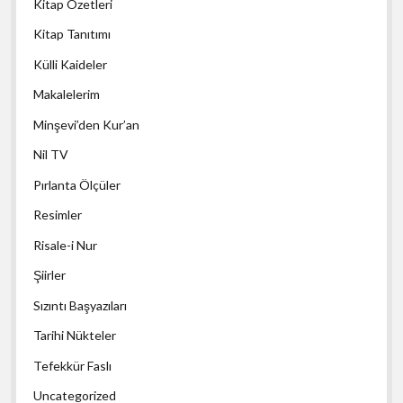
Kitap Özetleri
Kitap Tanıtımı
Külli Kaideler
Makalelerim
Minşevi’den Kur’an
Nil TV
Pırlanta Ölçüler
Resimler
Risale-i Nur
Şiirler
Sızıntı Başyazıları
Tarihi Nükteler
Tefekkür Faslı
Uncategorized