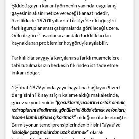
Şiddeti gayr-ı kanuni görmenin yanında, uygulanış
gayesinin aksini netice vereceği kanaatindedir,
özellikle de 1970’li yıllarda Türkiye’de olduğu gibi
farklı guruplar arası çatışmalarda görüleceği üzere.
Gülen’e göre “İnsanlar arasındaki farklılıklardan
kaynaklanan problemler hoşgörüyle aşılabilir.
Farklılıklar saygıyla karşılanırsa farklı muamelelere
tabi tutulmaksızın herkesin fikrinden istifade etme
imkanı doğar.”
1 Şubat 1979 yılında yayın hayatına başlayan
Sızıntı
dergisinin
ilk sayısı için kaleme aldığı makalesinde,
görev ve yönteminin
“(çocukların) acılarına ortak olmak,
ızdıraplarını dindirmek, gönüllerini âbâd etmek ve (onları)
insan-ı kâmil ufkuna çıkartmak”
olduğunu ifade etmiştir.
Bu misyonun temel prensiplerinden birisini
“siyasi ve
ideolojik çatışmalardan uzak durmak”
olarak