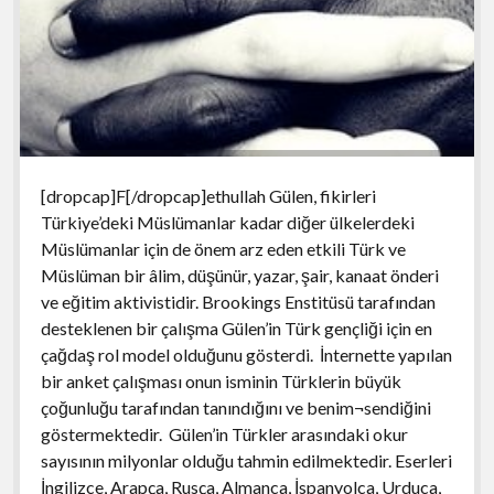
[dropcap]F[/dropcap]ethullah Gülen, fikirleri
Türkiye’deki Müslümanlar kadar diğer ülkelerdeki
Müslümanlar için de önem arz eden etkili Türk ve
Müslüman bir âlim, düşünür, yazar, şair, kanaat önderi
ve eğitim aktivistidir. Brookings Enstitüsü tarafından
desteklenen bir çalışma Gülen’in Türk gençliği için en
çağdaş rol model olduğunu gösterdi. İnternette yapılan
bir anket çalışması onun isminin Türklerin büyük
çoğunluğu tarafından tanındığını ve benim¬sendiğini
göstermektedir. Gülen’in Türkler arasındaki okur
sayısının milyonlar olduğu tahmin edilmektedir. Eserleri
İngilizce, Arapça, Rusça, Almanca, İspanyolca, Urduca,