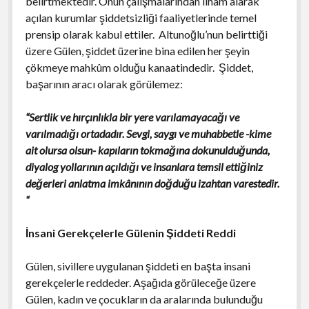
belirtmektedir. Onun çalışmalarından ilham alarak
açılan kurumlar şiddetsizliği faaliyetlerinde temel
prensip olarak kabul ettiler. Altunoğlu’nun belirttiği
üzere Gülen, şiddet üzerine bina edilen her şeyin
çökmeye mahkûm olduğu kanaatindedir. Şiddet,
başarının aracı olarak görülemez:
“Sertlik ve hırçınlıkla bir yere varılamayacağı ve
varılmadığı ortadadır. Sevgi, saygı ve muhabbetle -kime
ait olursa olsun- kapıların tokmağına dokunulduğunda,
diyalog yollarının açıldığı ve insanlara temsil ettiğiniz
değerleri anlatma imkânının doğduğu izahtan varestedir.
“
İnsani Gerekçelerle Gülenin Şiddeti Reddi
Gülen, sivillere uygulanan şiddeti en başta insani
gerekçelerle reddeder. Aşağıda görüleceğe üzere
Gülen, kadın ve çocukların da aralarında bulunduğu