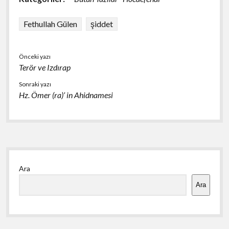
b
ky
s
e
o
A
Fethullah Gülen
şiddet
o
p
k
p
Önceki yazı
Terör ve Izdırap
Sonraki yazı
Hz. Ömer (ra)’ in Ahidnamesi
Yan
Ara
Menü
Ara