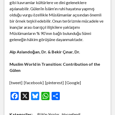
gibi kavramlar kültürlere ve dini geleneklere
aşılanabilir. Gülen’in İslâm’ın ruhi hayatına yapmış
olduğu vurgu özellikle Müslümanlar açısından önemli
bir örnek teşkil edebilir. Onun terörizmle mücadele ve
inançlar arası barışçıl ilişkilere yaklaşımı
Müslümanların % 90’ının bağlı bulunduğu Sünni
geleneğin hâkim görüşüne dayanmaktadır.
Alp Aslandoğan, Dr. & Bekir Çınar, Dr.
Muslim World in Transition: Contribution of the
Gülen
[tweet] [facebook] [pinterest] [Google]
F
X
Bl
W
S
ac
u
h
h
e
es
at
ar
Kategoriler:
Bütün Yazılar
Hocaefendi