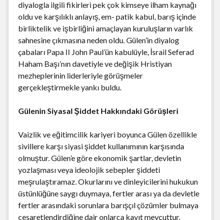
diyalogla ilgili fikirleri pek çok kimseye ilham kaynağı
oldu ve karşılıklı anlayış, em- patik kabul, barış içinde
birliktelik ve işbirliğini amaçlayan kuruluşların varlık
sahnesine çıkmasına neden oldu. Gülen’in diyalog
çabaları Papa II John Paul’ün kabulüyle, İsrail Seferad
Haham Başı’nın davetiyle ve değişik Hristiyan
mezheplerinin liderleriyle görüşmeler
gerçekleştirmekle yankı buldu.
Gülenin Siyasal Şiddet Hakkındaki Görüşleri
Vaizlik ve eğitimcilik kariyeri boyunca Gülen özellikle
sivillere karşı siyasi şiddet kullanımının karşısında
olmuştur. Gülen’e göre ekonomik şartlar, devletin
yozlaşması veya ideolojik sebepler şiddeti
meşrulaştıramaz. Okurlarını ve dinleyicilerini hukukun
üstünlüğüne saygı duymaya, fertler arası ya da devletle
fertler arasındaki sorunlara barışçıl çözümler bulmaya
cesaretlendirdiğine dair onlarca kayıt mevcuttur.