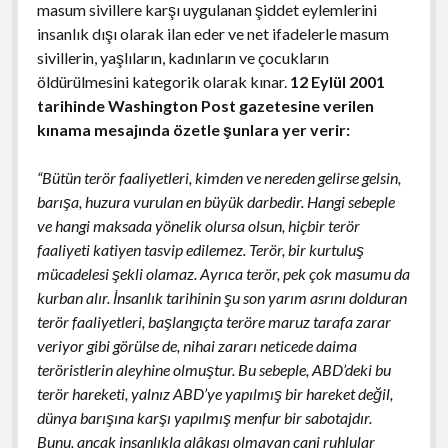
masum sivillere karşı uygulanan şiddet eylemlerini
insanlık dışı olarak ilan eder ve net ifadelerle masum
sivillerin, yaşlıların, kadınların ve çocukların
öldürülmesini kategorik olarak kınar.
12 Eylül 2001
tarihinde Washington Post gazetesine verilen
kınama mesajında özetle şunlara yer verir:
“Bütün terör faaliyetleri, kimden ve nereden gelirse gelsin,
barışa, huzura vurulan en büyük darbedir. Hangi sebeple
ve hangi maksada yönelik olursa olsun, hiçbir terör
faaliyeti katiyen tasvip edilemez. Terör, bir kurtuluş
mücadelesi şekli olamaz. Ayrıca terör, pek çok masumu da
kurban alır. İnsanlık tarihinin şu son yarım asrını dolduran
terör faaliyetleri, başlangıçta teröre maruz tarafa zarar
veriyor gibi görülse de, nihai zararı neticede daima
teröristlerin aleyhine olmuştur. Bu sebeple, ABD’deki bu
terör hareketi, yalnız ABD’ye yapılmış bir hareket değil,
dünya barışına karşı yapılmış menfur bir sabotajdır.
Bunu, ancak insanlıkla alâkası olmayan cani ruhlular