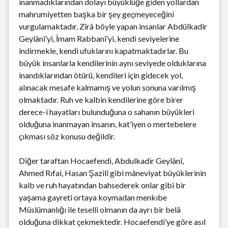
inanmadıklarından dolayı büyüklüğe giden yollardan
mahrumiyetten başka bir şey geçmeyeceğini
vurgulamaktadır. Zîrâ böyle yapan insanlar Abdülkadir
Geylânî’yi, İmam Rabbanî’yi, kendi seviyelerine
indirmekle, kendi ufuklarını kapatmaktadırlar. Bu
büyük insanlarla kendilerinin aynı seviyede olduklarına
inandıklarından ötürü, kendileri için gidecek yol,
alınacak mesafe kalmamış ve yolun sonuna varılmış
olmaktadır. Ruh ve kalbin kendilerine göre birer
derece-i hayatları bulunduğuna o sahanın büyükleri
olduğuna inanmayan insanın, kat’iyen o mertebelere
çıkması söz konusu değildir.
Diğer taraftan Hocaefendi, Abdulkadir Geylânî,
Ahmed Rıfai, Hasan Şazilî gibi mâneviyat büyüklerinin
kalb ve ruh hayatından bahsederek onlar gibi bir
yaşama gayreti ortaya koymadan menkıbe
Müslümanlığı ile teselli olmanın da ayrı bir belâ
olduğuna dikkat çekmektedir. Hocaefendi’ye göre asıl