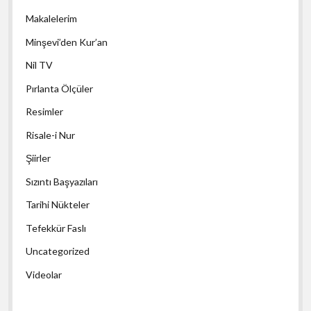
Makalelerim
Minşevi’den Kur’an
Nil TV
Pırlanta Ölçüler
Resimler
Risale-i Nur
Şiirler
Sızıntı Başyazıları
Tarihi Nükteler
Tefekkür Faslı
Uncategorized
Videolar