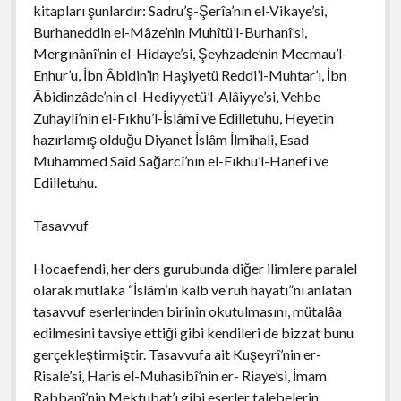
kitapları şunlardır: Sadru’ş-Şerîa’nın el-Vikaye’si,
Burhaneddin el-Mâze’nin Muhîtü’l-Burhanî’si,
Mergınânî’nin el-Hidaye’si, Şeyhzade’nin Mecmau’l-
Enhur’u, İbn Âbidin’in Haşiyetü Reddi’l-Muhtar’ı, İbn
Âbidinzâde’nin el-Hediyyetü’l-Alâiyye’si, Vehbe
Zuhaylî’nin el-Fıkhu’l-İslâmî ve Edilletuhu, Heyetin
hazırlamış olduğu Diyanet İslâm İlmihali, Esad
Muhammed Saîd Sağarcî’nın el-Fıkhu’l-Hanefî ve
Edilletuhu.
Tasavvuf
Hocaefendi, her ders gurubunda diğer ilimlere paralel
olarak mutlaka “İslâm’ın kalb ve ruh hayatı”nı anlatan
tasavvuf eserlerinden birinin okutulmasını, mütalâa
edilmesini tavsiye ettiği gibi kendileri de bizzat bunu
gerçekleştirmiştir. Tasavvufa ait Kuşeyrî’nin er-
Risale’si, Haris el-Muhasibî’nin er- Riaye’si, İmam
Rabbanî’nin Mektubat’ı gibi eserler talebelerin