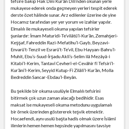
tefsire bakıp Hak Dini Kur’ân Dili’nden okunan yerle
mukayese ederek onda geçmeyen yerleri tespit ederek
derste özet hâlinde sunar. Arz edilenler üzerine de yine
Hocamız tarafından yer yer yorum ve izahlar yapılır.
Elmalılı ile mukayeseli okuma yapılan tefsirler
şunlardır: İmam Maturidi-Te’vilâtü’l-Kur’ân, Zemahşeri-
Keşşaf, Fahreddin Razi-Mefatihu’l-Gayb, Beyzavi-
Envarü’t-Tenzil ve Esrarü’t-Te’vil, Ebu Hayyan-Bahru’l-
Muhit, Ebu’s-Suud-İrşadu Akli’s-Selim ilâ Mezâyâ-i
Kitabi’l-Kerim, Tantavî Cevherî-el-Cevâhir fî Tefsiri’l-
Kur’âni’l-Kerim, Seyyid Kutup-Fi Zilâli’l-Kur’ân, Molla
Bedreddin Sancar-Ebdau’l-Beyân.
Bu şekilde bir okuma usulüyle Elmalılı tefsirini
bitirmek çok uzun zaman alacağı bedihidir. Esas
maksat ise mukayeseli okuma metodunu uygulamalı
bir örnek üzerinden göstererek teşvik etmektir.
Hocaefendi, aynı usulü başta hadîs olmak üzere İslâmî
ilimlerin hemen hemen hepsinde yapılmasını tavsiye