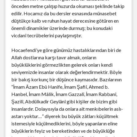
önceden metne çalışıp huzurda okuması şeklinde takip
edilir. Hocamız da bu dersler esnasında münasebet
düştükçe kalb ve ruhun hayat derecesine götüren en
önemli dinamikler üzerinde durmuş; bu konudaki
vicdanî tecrübelerini paylaşmıştır.
Hocaefendi’ye göre günümüz hastalıklarından biri de
Allah dostlarına karşı tavır almak, onların
büyüklüklerini görmezlikten gelerek onları kendi
seviyemizde insanlar olarak değerlendirmektir. Böyle
bir bakış korkunç bir düşünce kaymasıdır. Bazılarının
“İmam Âzam Ebû Hanife, İmam Şafiî, Ahmed b.
Hanbel, İmam Mâlik, İmam Gazzalî, İmam Rabbanî,
Şazilî, Abdülkadir Geylânî gibi kişiler de bizim gibi
insanlardır. Dolayısıyla da onlara ait menkıbelerin aslı-
astarı yoktur…” diyerek bu büyük zâtları küçültmek
istemesiyle küçülmediklerini, böyle yapanların eline
büyüklerin feyiz ve bereketinden ve de büyüklüğe