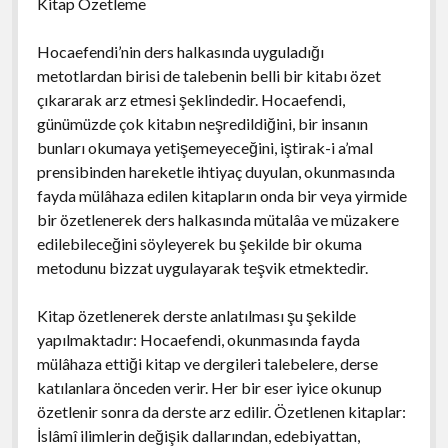
Kitap Özetleme
Hocaefendi’nin ders halkasında uyguladığı
metotlardan birisi de talebenin belli bir kitabı özet
çıkararak arz etmesi şeklindedir. Hocaefendi,
günümüzde çok kitabın neşredildiğini, bir insanın
bunları okumaya yetişemeyeceğini, iştirak-i a’mal
prensibinden hareketle ihtiyaç duyulan, okunmasında
fayda mülâhaza edilen kitapların onda bir veya yirmide
bir özetlenerek ders halkasında mütalâa ve müzakere
edilebileceğini söyleyerek bu şekilde bir okuma
metodunu bizzat uygulayarak teşvik etmektedir.
Kitap özetlenerek derste anlatılması şu şekilde
yapılmaktadır: Hocaefendi, okunmasında fayda
mülâhaza ettiği kitap ve dergileri talebelere, derse
katılanlara önceden verir. Her bir eser iyice okunup
özetlenir sonra da derste arz edilir. Özetlenen kitaplar:
İslâmî ilimlerin değişik dallarından, edebiyattan,