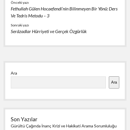
o
p
Önceki yazı
Fethullah Gülen Hocaefendi’nin Bilinmeyen Bir Yönü: Ders
k
p
Ve Tedris Metodu – 3
Sonraki yazı
Serâzadlar Hürriyeti ve Gerçek Özgürlük
Yan
Ara
Menü
Ara
Son Yazılar
Gürültü Çağında İnanç Krizi ve Hakikati Arama Sorumluluğu