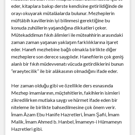
eder, kitaplara bakıp derste kendisine getirildiğinde de
orayı okuyarak mütalâalarda bulunur. Mezheplerin
müftâbih kavillerinin iyi bilinmesi gerektiğine bu
konuda zuhüllerin yaşandığına dikkatleri çeker.
Mütekaddimun fıkıh âlimleri ile müteahhirin arasındaki
zaman zaman yaşanan yaklaşım farklılıklarına işaret
eder. Hanefi mezhebine bağlı olmakla birlikte diğer
mezheplere son derece saygılıdır. Hanefilerin çok geniş
alanlı bir fıkıh müdevvenatı vücuda getirdiklerini bunun
“eraeytecilik” ile bir alâkasının olmadığını ifade eder.
Her zaman olduğu gibi ve özellikle ders esnasında
Mezhep imamlarının, müçtehitlerin, fakihlerin isimleri
zikredilirken mutlaka saygı ve hürmet ifade eden bir
niteleme ile birlikte bahsedilmesine çok önem verir.
İmam Âzam Ebu Hanife Hazretleri, İmam Şafii, İmam
Malik, İmam Ahmed b. Hanbel, İmameyn-i Hümameyn
Hazretleri gibi.