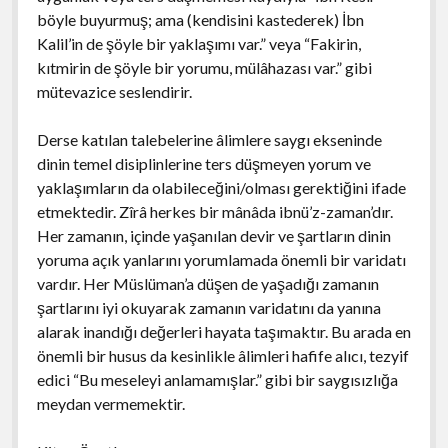
böyle buyurmuş; ama (kendisini kastederek) İbn
Kalil’in de şöyle bir yaklaşımı var.” veya “Fakirin,
kıtmirin de şöyle bir yorumu, mülâhazası var.” gibi
mütevazice seslendirir.
Derse katılan talebelerine âlimlere saygı ekseninde
dinin temel disiplinlerine ters düşmeyen yorum ve
yaklaşımların da olabileceğini/olması gerektiğini ifade
etmektedir. Zîrâ herkes bir mânâda ibnü’z-zaman’dır.
Her zamanın, içinde yaşanılan devir ve şartların dinin
yoruma açık yanlarını yorumlamada önemli bir varidatı
vardır. Her Müslüman’a düşen de yaşadığı zamanın
şartlarını iyi okuyarak zamanın varidatını da yanına
alarak inandığı değerleri hayata taşımaktır. Bu arada en
önemli bir husus da kesinlikle âlimleri hafife alıcı, tezyif
edici “Bu meseleyi anlamamışlar.” gibi bir saygısızlığa
meydan vermemektir.