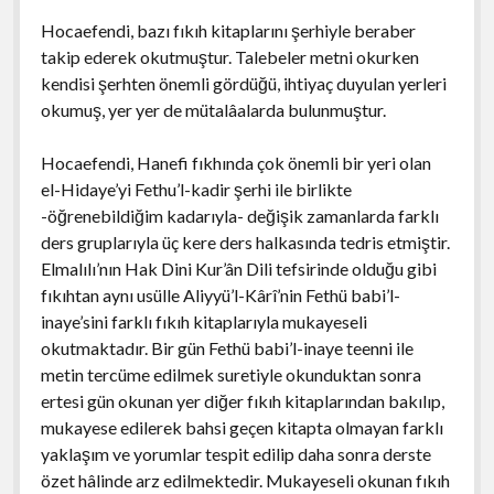
Hocaefendi, bazı fıkıh kitaplarını şerhiyle beraber
takip ederek okutmuştur. Talebeler metni okurken
kendisi şerhten önemli gördüğü, ihtiyaç duyulan yerleri
okumuş, yer yer de mütalâalarda bulunmuştur.
Hocaefendi, Hanefi fıkhında çok önemli bir yeri olan
el-Hidaye’yi Fethu’l-kadir şerhi ile birlikte
-öğrenebildiğim kadarıyla- değişik zamanlarda farklı
ders gruplarıyla üç kere ders halkasında tedris etmiştir.
Elmalılı’nın Hak Dini Kur’ân Dili tefsirinde olduğu gibi
fıkıhtan aynı usülle Aliyyü’l-Kârî’nin Fethü babi’l-
inaye’sini farklı fıkıh kitaplarıyla mukayeseli
okutmaktadır. Bir gün Fethü babi’l-inaye teenni ile
metin tercüme edilmek suretiyle okunduktan sonra
ertesi gün okunan yer diğer fıkıh kitaplarından bakılıp,
mukayese edilerek bahsi geçen kitapta olmayan farklı
yaklaşım ve yorumlar tespit edilip daha sonra derste
özet hâlinde arz edilmektedir. Mukayeseli okunan fıkıh