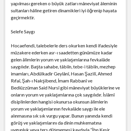
yapılması gereken o büyük zatları mâneviyat âleminin
sultanları hâline getiren dinamikleri iyi öğrenip hayata
geçirmektir.
Selefe Saygı
Hocaefendi, talebelerle ders okurken kendi ifadesiyle
müzakere ederken asr-ı saadetten günümüze kadar
gelen âlimlerin yorum ve yaklaşımlarına fevkalâde
saygılıdır. Başta sahabe, tâbiîn, tebe-i tâbiîn, mezhep
imamları, Abdülkadir Geylânî, Hasan Şazilî, Ahmed
Rıfaî, Şah-ı Nakşibend, İmam Rabbanî ve
Bediüzzüman Said Nursî gibi mâneviyat büyüklerine ve
onların yorum ve yaklaşımlarına çok saygılıdır. İslâmî
disiplinlerden hangisi okunursa okunsun âlimlerin
yorum ve yaklaşımlarının fevkalâde saygı ile ele
alınmasına sık sık vurgu yapar. Bunun yanında kendi
görüş ve yaklaşımlarını da dinin muhkematına
uygunluk veya ters düşmemesi kaydıyla “İbn Kesir