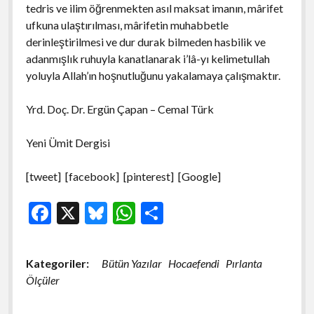
tedris ve ilim öğrenmekten asıl maksat imanın, mârifet
ufkuna ulaştırılması, mârifetin muhabbetle
derinleştirilmesi ve dur durak bilmeden hasbilik ve
adanmışlık ruhuyla kanatlanarak i’lâ-yı kelimetullah
yoluyla Allah’ın hoşnutluğunu yakalamaya çalışmaktır.
Yrd. Doç. Dr. Ergün Çapan – Cemal Türk
Yeni Ümit Dergisi
[tweet] [facebook] [pinterest] [Google]
F
X
Bl
W
S
ac
u
h
h
e
es
at
ar
Kategoriler:
Bütün Yazılar
Hocaefendi
Pırlanta
b
ky
s
e
Ölçüler
o
A