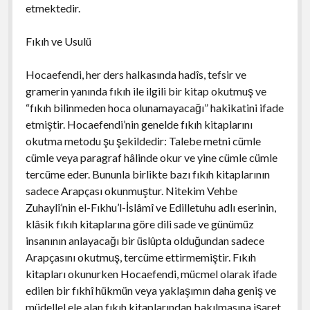
etmektedir.
Fıkıh ve Usulü
Hocaefendi, her ders halkasında hadîs, tefsir ve
gramerin yanında fıkıh ile ilgili bir kitap okutmuş ve
“fıkıh bilinmeden hoca olunamayacağı” hakikatini ifade
etmiştir. Hocaefendi’nin genelde fıkıh kitaplarını
okutma metodu şu şekildedir: Talebe metni cümle
cümle veya paragraf hâlinde okur ve yine cümle cümle
tercüme eder. Bununla birlikte bazı fıkıh kitaplarının
sadece Arapçası okunmuştur. Nitekim Vehbe
Zuhaylî’nin el-Fıkhu’l-İslâmî ve Edilletuhu adlı eserinin,
klâsik fıkıh kitaplarına göre dili sade ve günümüz
insanının anlayacağı bir üslûpta olduğundan sadece
Arapçasını okutmuş, tercüme ettirmemiştir. Fıkıh
kitapları okunurken Hocaefendi, mücmel olarak ifade
edilen bir fıkhî hükmün veya yaklaşımın daha geniş ve
müdellel ele alan fıkıh kitaplarından bakılmasına işaret