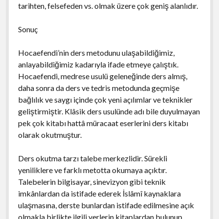
tarihten, felsefeden vs. olmak üzere çok geniş alanlıdır.
Sonuç
Hocaefendi’nin ders metodunu ulaşabildiğimiz,
anlayabildiğimiz kadarıyla ifade etmeye çalıştık.
Hocaefendi, medrese usulü geleneğinde ders almış,
daha sonra da ders ve tedris metodunda geçmişe
bağlılık ve saygı içinde çok yeni açılımlar ve teknikler
geliştirmiştir. Klâsik ders usulünde adı bile duyulmayan
pek çok kitabı hattâ müracaat eserlerini ders kitabı
olarak okutmuştur.
Ders okutma tarzı talebe merkezlidir. Sürekli
yeniliklere ve farklı metotta okumaya açıktır.
Talebelerin bilgisayar, sinevizyon gibi teknik
imkânlardan da istifade ederek İslâmî kaynaklara
ulaşmasına, derste bunlardan istifade edilmesine açık
olmakla birlikte ilgili yerlerin kitaplardan bulunup