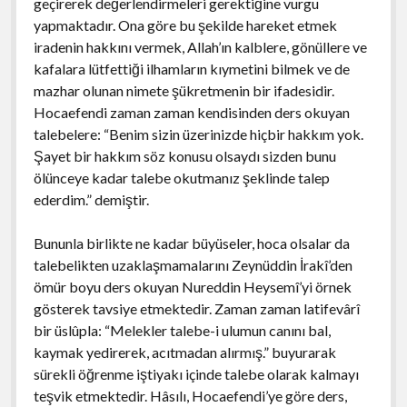
geçirerek değerlendirmeleri gerektiğine vurgu
yapmaktadır. Ona göre bu şekilde hareket etmek
iradenin hakkını vermek, Allah’ın kalblere, gönüllere ve
kafalara lütfettiği ilhamların kıymetini bilmek ve de
mazhar olunan nimete şükretmenin bir ifadesidir.
Hocaefendi zaman zaman kendisinden ders okuyan
talebelere: “Benim sizin üzerinizde hiçbir hakkım yok.
Şayet bir hakkım söz konusu olsaydı sizden bunu
ölünceye kadar talebe okutmanız şeklinde talep
ederdim.” demiştir.
Bununla birlikte ne kadar büyüseler, hoca olsalar da
talebelikten uzaklaşmamalarını Zeynüddin İrakî’den
ömür boyu ders okuyan Nureddin Heysemî’yi örnek
gösterek tavsiye etmektedir. Zaman zaman latifevârî
bir üslûpla: “Melekler talebe-i ulumun canını bal,
kaymak yedirerek, acıtmadan alırmış.” buyurarak
sürekli öğrenme iştiyakı içinde talebe olarak kalmayı
teşvik etmektedir. Hâsılı, Hocaefendi’ye göre ders,