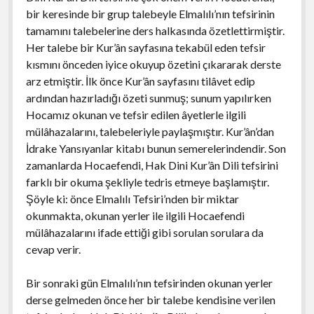
bir keresinde bir grup talebeyle Elmalılı’nın tefsirinin
tamamını talebelerine ders halkasında özetlettirmiştir.
Her talebe bir Kur’ân sayfasına tekabül eden tefsir
kısmını önceden iyice okuyup özetini çıkararak derste
arz etmiştir. İlk önce Kur’ân sayfasını tilâvet edip
ardından hazırladığı özeti sunmuş; sunum yapılırken
Hocamız okunan ve tefsir edilen âyetlerle ilgili
mülâhazalarını, talebeleriyle paylaşmıştır. Kur’ân’dan
İdrake Yansıyanlar kitabı bunun semerelerindendir. Son
zamanlarda Hocaefendi, Hak Dini Kur’ân Dili tefsirini
farklı bir okuma şekliyle tedris etmeye başlamıştır.
Şöyle ki: önce Elmalılı Tefsiri’nden bir miktar
okunmakta, okunan yerler ile ilgili Hocaefendi
mülâhazalarını ifade ettiği gibi sorulan sorulara da
cevap verir.
Bir sonraki gün Elmalılı’nın tefsirinden okunan yerler
derse gelmeden önce her bir talebe kendisine verilen