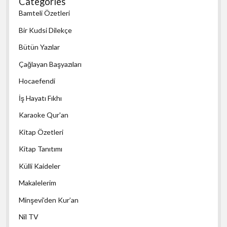
Categories
Bamteli Özetleri
Bir Kudsi Dilekçe
Bütün Yazılar
Çağlayan Başyazıları
Hocaefendi
İş Hayatı Fıkhı
Karaoke Qur'an
Kitap Özetleri
Kitap Tanıtımı
Külli Kaideler
Makalelerim
Minşevi’den Kur’an
Nil TV