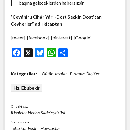
başına geleceklerden habersizsin
“Cevâhiru Çihâr Yâr’ -Dört Seçkin Dost’tan
Cevherler” adlı kitaptan
[tweet] [facebook] [pinterest] [Google]
F
X
Bl
W
S
ac
u
h
h
e
es
at
ar
Kategoriler:
Bütün Yazılar
Pırlanta Ölçüler
b
ky
s
e
o
A
Hz. Ebubekir
o
p
k
p
Önceki yazı
Risaleler Neden Sadeleştirildi !
Sonraki yazı
Tefekkür Faslı – Hayvanlar