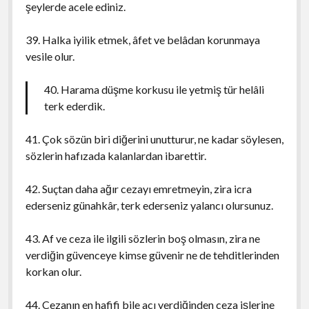
şeylerde acele ediniz.
39. Halka iyilik etmek, âfet ve belâdan korunmaya
vesile olur.
40. Harama düşme korkusu ile yetmiş tür helâli
terk ederdik.
41. Çok sözün biri diğerini unutturur, ne kadar söylesen,
sözlerin hafızada kalanlardan ibarettir.
42. Suçtan daha ağır cezayı emretmeyin, zira icra
ederseniz günahkâr, terk ederseniz yalancı olursunuz.
43. Af ve ceza ile ilgili sözlerin boş olmasın, zira ne
verdiğin güvenceye kimse güvenir ne de tehditlerinden
korkan olur.
44. Cezanın en hafifi bile acı verdiğinden ceza işlerine