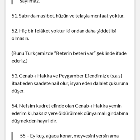
sayılmaz.
51. Sabırda musibet, hüzün ve telaşla menfaat yoktur.
52. Hiç bir felâket yoktur ki ondan daha şiddetlisi
olmasın.
(Bunu Türkçemizde “Beterin beteri var” şeklinde ifade
ederiz.)
53. Cenab-ı Hakka ve Peygamber Efendimiz’e (s.a.s)
itaat eden saadete nail olur, isyan eden dalalet çukuruna
düşer.
54. Nefsim kudret elinde olan Cenab-ı Hakka yemin
ederim ki, haksız yere öldürülmek dünya malı girdabına
düşmekden hayırlıdır.
55 – Ey kuş, ağaca konar, meyvesini yersin ama