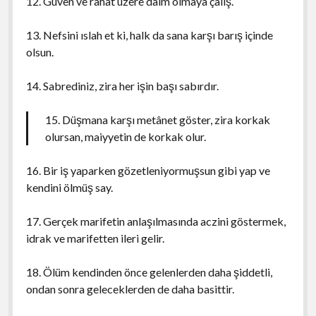
12. Güven ve rahat üzere daim olmaya çalış.
13. Nefsini ıslah et ki, halk da sana karşı barış içinde
olsun.
14. Sabrediniz, zira her işin başı sabırdır.
15. Düşmana karşı metânet göster, zira korkak
olursan, maiyyetin de korkak olur.
16. Bir iş yaparken gözetleniyormuşsun gibi yap ve
kendini ölmüş say.
17. Gerçek marifetin anlaşılmasında aczini göstermek,
idrak ve marifetten ileri gelir.
18. Ölüm kendinden önce gelenlerden daha şiddetli,
ondan sonra geleceklerden de daha basittir.