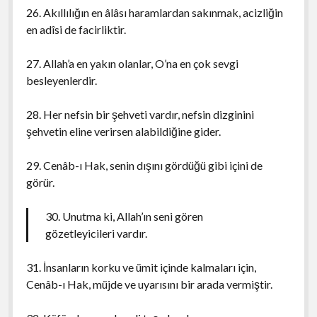
26. Akıllılığın en âlâsı haramlardan sakınmak, acizliğin
en adîsi de facirliktir.
27. Allah’a en yakın olanlar, O’na en çok sevgi
besleyenlerdir.
28. Her nefsin bir şehveti vardır, nefsin dizginini
şehvetin eline verirsen alabildiğine gider.
29. Cenâb-ı Hak, senin dışını gördüğü gibi içini de
görür.
30. Unutma ki, Allah’ın seni gören
gözetleyicileri vardır.
31. İnsanların korku ve ümit içinde kalmaları için,
Cenâb-ı Hak, müjde ve uyarısını bir arada vermiştir.