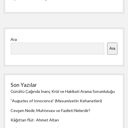
Yan
Ara
Menü
Ara
Son Yazılar
Gürültü Çağında İnanç Krizi ve Hakikati Arama Sorumluluğu
“Auguries of Innocence” (Masumiyetin Kehanetleri)
Cevşen Nedir, Muhtevası ve Fazileti Nelerdir?
Kâğıttan flüt- Ahmet Altan