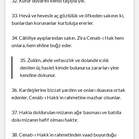
32. Küfür duvarını kendi taşıyla yık.
33. Hevâ ve hevesle aç gözlülük ve öfkeden sakının ki,
bunlardan korunanlar kurtuluşa ererler.
34. Câhiliye ayıplarından sakın. Zira Cenab-ı Hak hem
onlara, hem ehline buğz eder.
35. Zulüm, ahde vefasızlık ve dolandırıcılık
denilen üç haslet kimde bulunursa zararları yine
kendine dokunur.
36. Kardeşlerine bizzat yardım ve onları duasına ortak
edenler, Cenâb-ı Hakk’ın rahmetine mazhar olsunlar.
37. Hakla doldurulan mizanın ağır basması ve batılla
dolu mizanın hafif olması haktır.
38. Cenab-ı Hakk’ın rahmetinden vaad buyurduğu