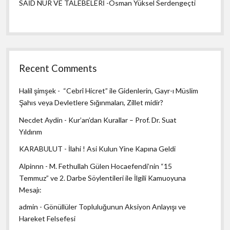
SAİD NUR VE TALEBELERİ -Osman Yüksel Serdengeçti
Recent Comments
Halil şimşek
-
“Cebrî Hicret” ile Gidenlerin, Gayr-ı Müslim
Şahıs veya Devletlere Sığınmaları, Zillet midir?
Necdet Aydin
-
Kur’an’dan Kurallar – Prof. Dr. Suat
Yıldırım
KARABULUT
-
İlahi ! Asi Kulun Yine Kapına Geldi
Alpinnn
-
M. Fethullah Gülen Hocaefendi’nin “15
Temmuz” ve 2. Darbe Söylentileri ile İlgili Kamuoyuna
Mesajı:
admin
-
Gönüllüler Topluluğunun Aksiyon Anlayışı ve
Hareket Felsefesi