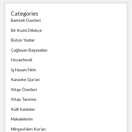
Categories
Bamteli Özetleri
Bir Kudsi Dilekçe
Bütün Yazılar
Çağlayan Başyazıları
Hocaefendi
İş Hayatı Fıkhı
Karaoke Qur'an
Kitap Özetleri
Kitap Tanıtımı
Külli Kaideler
Makalelerim
Minşevi’den Kur’an