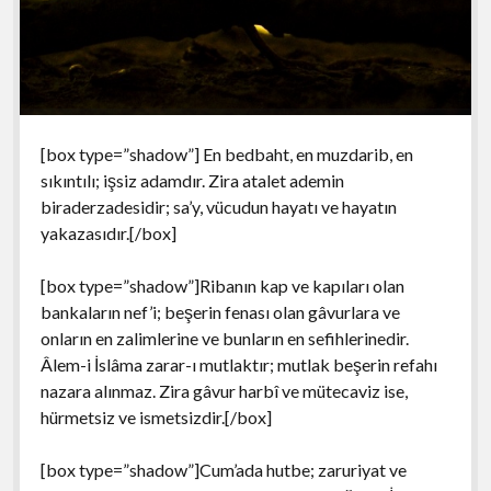
[box type=”shadow”] En bedbaht, en muzdarib, en
sıkıntılı; işsiz adamdır. Zira atalet ademin
biraderzadesidir; sa’y, vücudun hayatı ve hayatın
yakazasıdır.[/box]
[box type=”shadow”]Ribanın kap ve kapıları olan
bankaların nef’i; beşerin fenası olan gâvurlara ve
onların en zalimlerine ve bunların en sefihlerinedir.
Âlem-i İslâma zarar-ı mutlaktır; mutlak beşerin refahı
nazara alınmaz. Zira gâvur harbî ve mütecaviz ise,
hürmetsiz ve ismetsizdir.[/box]
[box type=”shadow”]Cum’ada hutbe; zaruriyat ve