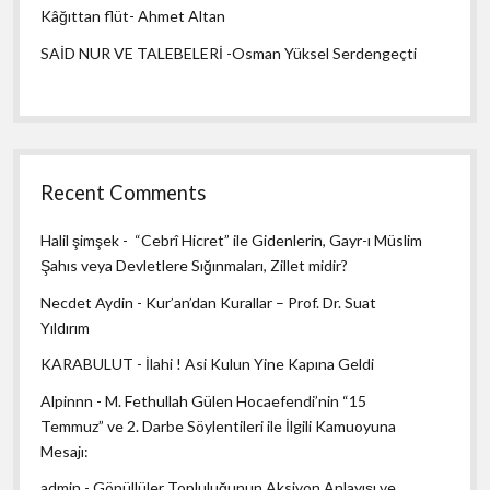
Kâğıttan flüt- Ahmet Altan
SAİD NUR VE TALEBELERİ -Osman Yüksel Serdengeçti
Recent Comments
Halil şimşek
-
“Cebrî Hicret” ile Gidenlerin, Gayr-ı Müslim
Şahıs veya Devletlere Sığınmaları, Zillet midir?
Necdet Aydin
-
Kur’an’dan Kurallar – Prof. Dr. Suat
Yıldırım
KARABULUT
-
İlahi ! Asi Kulun Yine Kapına Geldi
Alpinnn
-
M. Fethullah Gülen Hocaefendi’nin “15
Temmuz” ve 2. Darbe Söylentileri ile İlgili Kamuoyuna
Mesajı:
admin
-
Gönüllüler Topluluğunun Aksiyon Anlayışı ve