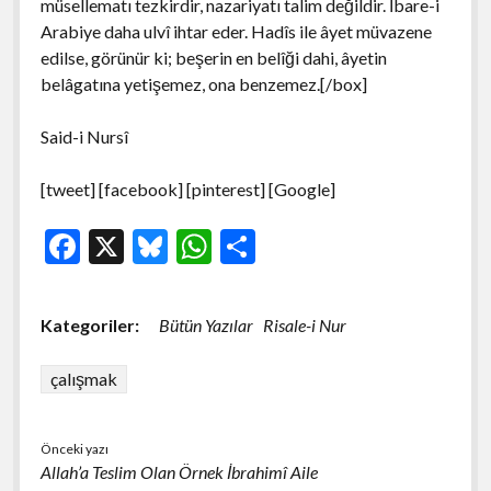
müsellematı tezkirdir, nazariyatı talim değildir. İbare-i
Arabiye daha ulvî ihtar eder. Hadîs ile âyet müvazene
edilse, görünür ki; beşerin en belîği dahi, âyetin
belâgatına yetişemez, ona benzemez.[/box]
Said-i Nursî
[tweet] [facebook] [pinterest] [Google]
F
X
Bl
W
S
ac
u
h
h
e
es
at
ar
Kategoriler:
Bütün Yazılar
Risale-i Nur
b
ky
s
e
o
A
çalışmak
o
p
k
p
Önceki yazı
Allah’a Teslim Olan Örnek İbrahimî Aile