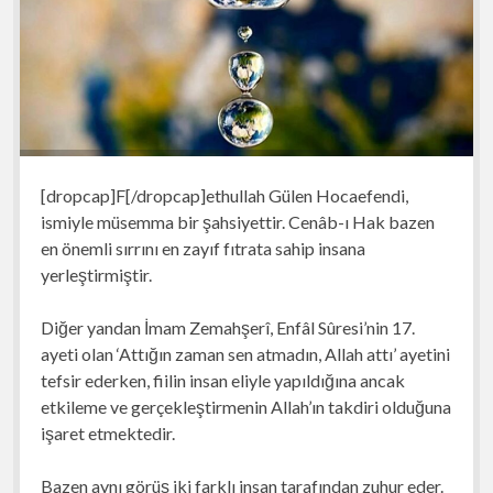
[dropcap]F[/dropcap]ethullah Gülen Hocaefendi,
ismiyle müsemma bir şahsiyettir. Cenâb-ı Hak bazen
en önemli sırrını en zayıf fıtrata sahip insana
yerleştirmiştir.
Diğer yandan İmam Zemahşerî, Enfâl Sûresi’nin 17.
ayeti olan ‘Attığın zaman sen atmadın, Allah attı’ ayetini
tefsir ederken, fiilin insan eliyle yapıldığına ancak
etkileme ve gerçekleştirmenin Allah’ın takdiri olduğuna
işaret etmektedir.
Bazen aynı görüş iki farklı insan tarafından zuhur eder.