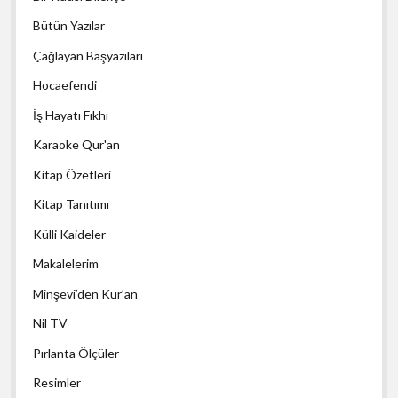
Bütün Yazılar
Çağlayan Başyazıları
Hocaefendi
İş Hayatı Fıkhı
Karaoke Qur'an
Kitap Özetleri
Kitap Tanıtımı
Külli Kaideler
Makalelerim
Minşevi’den Kur’an
Nil TV
Pırlanta Ölçüler
Resimler