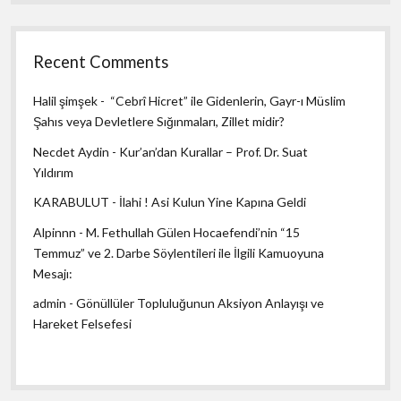
Recent Comments
Halil şimşek
-
“Cebrî Hicret” ile Gidenlerin, Gayr-ı Müslim
Şahıs veya Devletlere Sığınmaları, Zillet midir?
Necdet Aydin
-
Kur’an’dan Kurallar – Prof. Dr. Suat
Yıldırım
KARABULUT
-
İlahi ! Asi Kulun Yine Kapına Geldi
Alpinnn
-
M. Fethullah Gülen Hocaefendi’nin “15
Temmuz” ve 2. Darbe Söylentileri ile İlgili Kamuoyuna
Mesajı:
admin
-
Gönüllüler Topluluğunun Aksiyon Anlayışı ve
Hareket Felsefesi