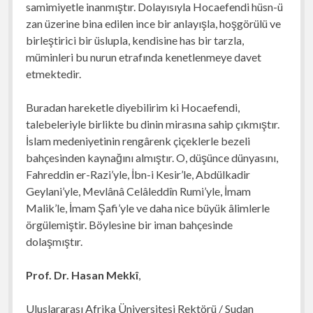
samimiyetle inanmıştır. Dolayısıyla Hocaefendi hüsn-ü
zan üzerine bina edilen ince bir anlayışla, hoşgörülü ve
birleştirici bir üslupla, kendisine has bir tarzla,
müminleri bu nurun etrafında kenetlenmeye davet
etmektedir.
Buradan hareketle diyebilirim ki Hocaefendi,
talebeleriyle birlikte bu dinin mirasına sahip çıkmıştır.
İslam medeniyetinin rengârenk çiçeklerle bezeli
bahçesinden kaynağını almıştır. O, düşünce dünyasını,
Fahreddin er-Razi’yle, İbn-i Kesir’le, Abdülkadir
Geylani’yle, Mevlânâ Celâleddîn Rumi’yle, İmam
Malik’le, İmam Şafi’yle ve daha nice büyük âlimlerle
örgülemiştir. Böylesine bir iman bahçesinde
dolaşmıştır.
Prof. Dr. Hasan Mekkî
,
Uluslararası Afrika Üniversitesi Rektörü / Sudan