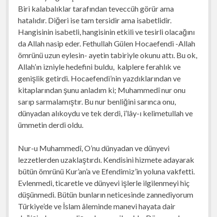
Biri kalabalıklar tarafından teveccüh görür ama
hatalıdır. Diğeri ise tam tersidir ama isabetlidir.
Hangisinin isabetli, hangisinin etkili ve tesirli olacağını
da Allah nasip eder. Fethullah Gülen Hocaefendi -Allah
ömrünü uzun eylesin- ayetin tabiriyle okunu attı. Bu ok,
Allah’ın izniyle hedefini buldu, kalplere ferahlık ve
genişlik getirdi. Hocaefendi’nin yazdıklarından ve
kitaplarından şunu anladım ki; Muhammedî nur onu
sarıp sarmalamıştır. Bu nur benliğini sarınca onu,
dünyadan alıkoydu ve tek derdi, î’lây-ı kelimetullah ve
ümmetin derdi oldu.
Nur-u Muhammedî, O’nu dünyadan ve dünyevi
lezzetlerden uzaklaştırdı. Kendisini hizmete adayarak
bütün ömrünü Kur’an’a ve Efendimiz’in yoluna vakfetti.
Evlenmedi, ticaretle ve dünyevi işlerle ilgilenmeyi hiç
düşünmedi. Bütün bunların neticesinde zannediyorum
Türkiye’de ve İslam âleminde manevi hayata dair