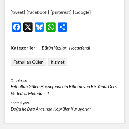
[tweet] [facebook] [pinterest] [Google]
F
X
Bl
W
S
ac
u
h
h
e
es
at
ar
Kategoriler:
Bütün Yazılar
Hocaefendi
b
ky
s
e
o
A
Fethullah Gülen
hizmet
o
p
k
p
Önceki yazı
Fethullah Gülen Hocaefendi’nin Bilinmeyen Bir Yönü: Ders
Ve Tedris Metodu – 4
Sonraki yazı
Doğu İle Batı Arasında Köprüler Kuruyorlar