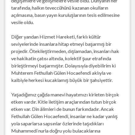
değişimlere ve gelişmelere vesile oldu. Dünyanın her
tarafında, halkın teveccühünü kazanan okulların
açılmasına, basın yayın kuruluşlarının tesis edilmesine
vesile oldu.
Diğer yandan Hizmet Hareketi, farklı kültür
seviyelerinde insanlara hitap etmeyi başarmış bir
projedir. Ötekileştirmeden, dışlamadan, insanları hak
ve hakikatin çatısı altında, kolektif şuur etrafında
birleştirmeyi başarmıştır. Dolayısıyla diyebilirim ki
Muhterem Fethullah Gülen Hocaefendi aklıyla ve
kalbiyle herkesi kucaklamış büyük bir şahsiyettir.
Yaşadığımız çağda manevi hayatımızı kirleten birçok
etken vardır. Kitle iletişim araçlarından tutun birçok
etken var. Din âlimleri de bunun farkındadır. Ancak
Fethullah Gülen Hocaefendi, insanlar ne kadar yanlış
yola saparlarsa sapsınlar özlerinde taşıdıkları
Muhammedî nurla doğru yolu bulacaklarına