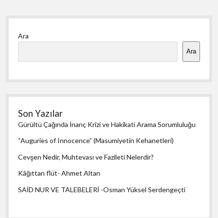
Yan
Ara
Menü
Ara
Son Yazılar
Gürültü Çağında İnanç Krizi ve Hakikati Arama Sorumluluğu
“Auguries of Innocence” (Masumiyetin Kehanetleri)
Cevşen Nedir, Muhtevası ve Fazileti Nelerdir?
Kâğıttan flüt- Ahmet Altan
SAİD NUR VE TALEBELERİ -Osman Yüksel Serdengeçti