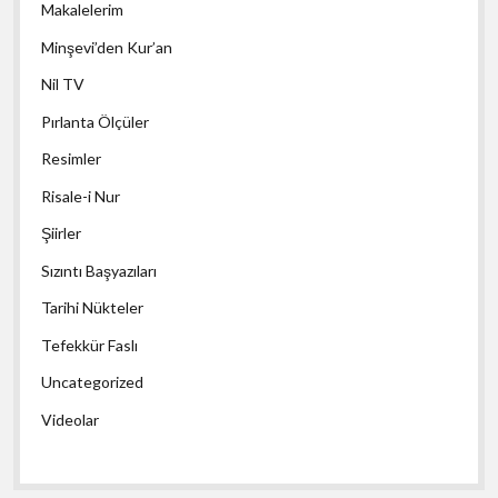
Makalelerim
Minşevi’den Kur’an
Nil TV
Pırlanta Ölçüler
Resimler
Risale-i Nur
Şiirler
Sızıntı Başyazıları
Tarihi Nükteler
Tefekkür Faslı
Uncategorized
Videolar