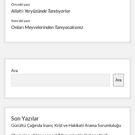
k
p
Önceki yazı
Allah’ı Yeryüzünde Tanıtıyorlar
Sonraki yazı
Onları Meyvelerinden Tanıyacaksınız
Yan
Ara
Menü
Ara
Son Yazılar
Gürültü Çağında İnanç Krizi ve Hakikati Arama Sorumluluğu