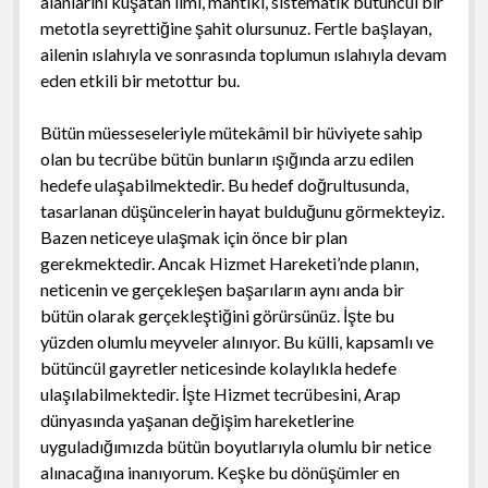
alanlarını kuşatan ilmî, mantıkî, sistematik bütüncül bir
metotla seyrettiğine şahit olursunuz. Fertle başlayan,
ailenin ıslahıyla ve sonrasında toplumun ıslahıyla devam
eden etkili bir metottur bu.
Bütün müesseseleriyle mütekâmil bir hüviyete sahip
olan bu tecrübe bütün bunların ışığında arzu edilen
hedefe ulaşabilmektedir. Bu hedef doğrultusunda,
tasarlanan düşüncelerin hayat bulduğunu görmekteyiz.
Bazen neticeye ulaşmak için önce bir plan
gerekmektedir. Ancak Hizmet Hareketi’nde planın,
neticenin ve gerçekleşen başarıların aynı anda bir
bütün olarak gerçekleştiğini görürsünüz. İşte bu
yüzden olumlu meyveler alınıyor. Bu külli, kapsamlı ve
bütüncül gayretler neticesinde kolaylıkla hedefe
ulaşılabilmektedir. İşte Hizmet tecrübesini, Arap
dünyasında yaşanan değişim hareketlerine
uyguladığımızda bütün boyutlarıyla olumlu bir netice
alınacağına inanıyorum. Keşke bu dönüşümler en