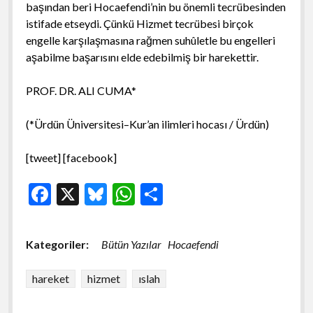
başından beri Hocaefendi’nin bu önemli tecrübesinden
istifade etseydi. Çünkü Hizmet tecrübesi birçok
engelle karşılaşmasına rağmen suhûletle bu engelleri
aşabilme başarısını elde edebilmiş bir harekettir.
PROF. DR. ALI CUMA*
(*Ürdün Üniversitesi–Kur’an ilimleri hocası / Ürdün)
[tweet] [facebook]
F
X
Bl
W
S
ac
u
h
h
e
es
at
ar
Kategoriler:
Bütün Yazılar
Hocaefendi
b
ky
s
e
o
A
hareket
hizmet
ıslah
o
p