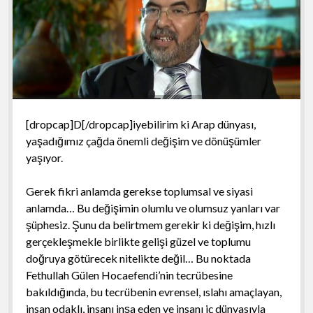
[dropcap]D[/dropcap]iyebilirim ki Arap dünyası,
yaşadığımız çağda önemli değişim ve dönüşümler
yaşıyor.
Gerek fikri anlamda gerekse toplumsal ve siyasi
anlamda… Bu değişimin olumlu ve olumsuz yanları var
şüphesiz. Şunu da belirtmem gerekir ki değişim, hızlı
gerçekleşmekle birlikte gelişi güzel ve toplumu
doğruya götürecek nitelikte değil… Bu noktada
Fethullah Gülen Hocaefendi’nin tecrübesine
bakıldığında, bu tecrübenin evrensel, ıslahı amaçlayan,
insan odaklı, insanı inşa eden ve insanı iç dünyasıyla