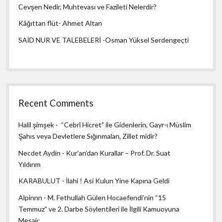
Cevşen Nedir, Muhtevası ve Fazileti Nelerdir?
Kâğıttan flüt- Ahmet Altan
SAİD NUR VE TALEBELERİ -Osman Yüksel Serdengeçti
Recent Comments
Halil şimşek
-
“Cebrî Hicret” ile Gidenlerin, Gayr-ı Müslim
Şahıs veya Devletlere Sığınmaları, Zillet midir?
Necdet Aydin
-
Kur’an’dan Kurallar – Prof. Dr. Suat
Yıldırım
KARABULUT
-
İlahi ! Asi Kulun Yine Kapına Geldi
Alpinnn
-
M. Fethullah Gülen Hocaefendi’nin “15
Temmuz” ve 2. Darbe Söylentileri ile İlgili Kamuoyuna
Mesajı: