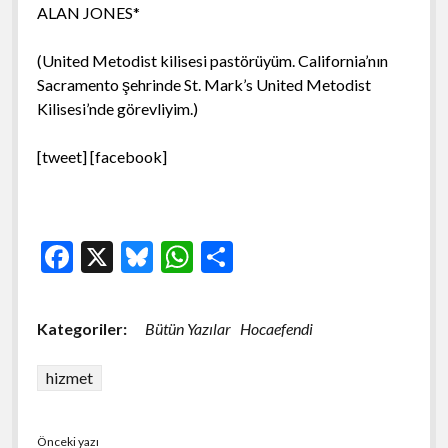
ALAN JONES*
(United Metodist kilisesi pastörüyüm. California’nın
Sacramento şehrinde St. Mark’s United Metodist
Kilisesi’nde görevliyim.)
[tweet] [facebook]
F
X
Bl
W
S
ac
u
h
h
e
es
at
ar
Kategoriler:
Bütün Yazılar
Hocaefendi
b
ky
s
e
o
A
hizmet
o
p
Önceki yazı