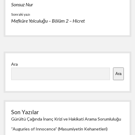
k
p
Sonsuz Nur
Sonraki yazı
Mefkûre Yolculuğu – Bölüm 2 – Hicret
Yan
Ara
Menü
Ara
Son Yazılar
Gürültü Çağında İnanç Krizi ve Hakikati Arama Sorumluluğu
“Auguries of Innocence” (Masumiyetin Kehanetleri)