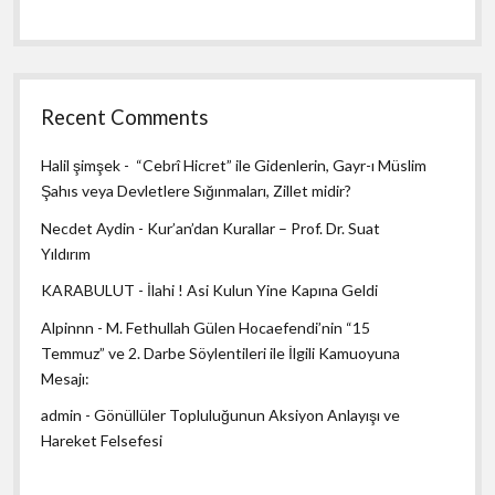
Recent Comments
Halil şimşek
-
“Cebrî Hicret” ile Gidenlerin, Gayr-ı Müslim
Şahıs veya Devletlere Sığınmaları, Zillet midir?
Necdet Aydin
-
Kur’an’dan Kurallar – Prof. Dr. Suat
Yıldırım
KARABULUT
-
İlahi ! Asi Kulun Yine Kapına Geldi
Alpinnn
-
M. Fethullah Gülen Hocaefendi’nin “15
Temmuz” ve 2. Darbe Söylentileri ile İlgili Kamuoyuna
Mesajı:
admin
-
Gönüllüler Topluluğunun Aksiyon Anlayışı ve
Hareket Felsefesi