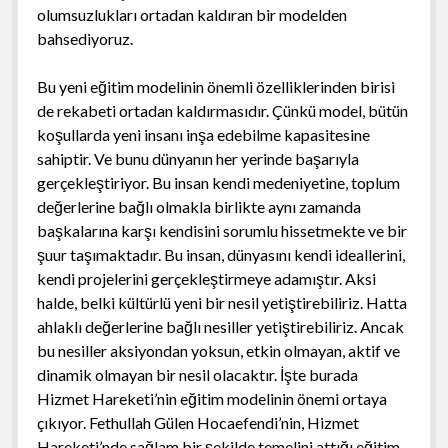
olumsuzlukları ortadan kaldıran bir modelden
bahsediyoruz.
Bu yeni eğitim modelinin önemli özelliklerinden birisi
de rekabeti ortadan kaldırmasıdır. Çünkü model, bütün
koşullarda yeni insanı inşa edebilme kapasitesine
sahiptir. Ve bunu dünyanın her yerinde başarıyla
gerçekleştiriyor. Bu insan kendi medeniyetine, toplum
değerlerine bağlı olmakla birlikte aynı zamanda
başkalarına karşı kendisini sorumlu hissetmekte ve bir
şuur taşımaktadır. Bu insan, dünyasını kendi ideallerini,
kendi projelerini gerçekleştirmeye adamıştır. Aksi
halde, belki kültürlü yeni bir nesil yetiştirebiliriz. Hatta
ahlaklı değerlerine bağlı nesiller yetiştirebiliriz. Ancak
bu nesiller aksiyondan yoksun, etkin olmayan, aktif ve
dinamik olmayan bir nesil olacaktır. İşte burada
Hizmet Hareketi’nin eğitim modelinin önemi ortaya
çıkıyor. Fethullah Gülen Hocaefendi’nin, Hizmet
Hareketi’nde sağlam bir şekilde temelini attığı eğitim