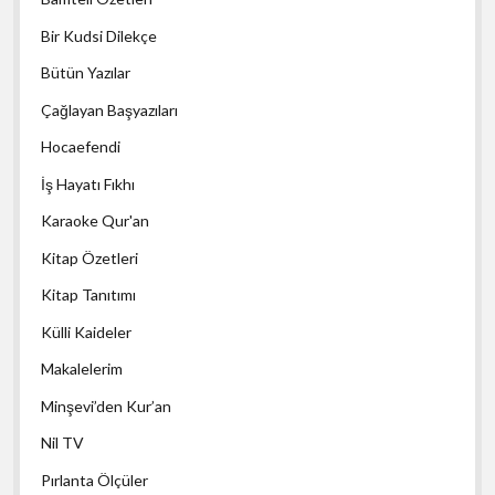
Bir Kudsi Dilekçe
Bütün Yazılar
Çağlayan Başyazıları
Hocaefendi
İş Hayatı Fıkhı
Karaoke Qur'an
Kitap Özetleri
Kitap Tanıtımı
Külli Kaideler
Makalelerim
Minşevi’den Kur’an
Nil TV
Pırlanta Ölçüler