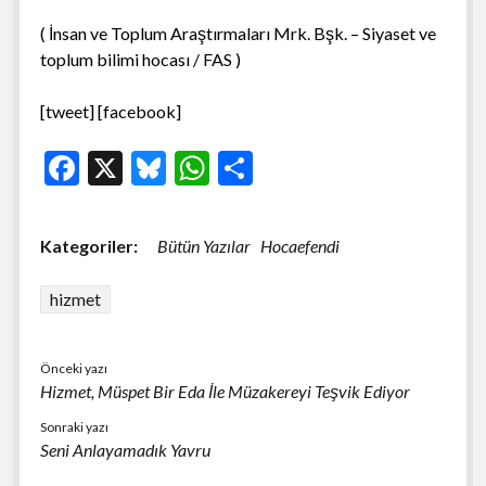
( İnsan ve Toplum Araştırmaları Mrk. Bşk. – Siyaset ve
toplum bilimi hocası / FAS )
[tweet] [facebook]
F
X
Bl
W
S
ac
u
h
h
e
es
at
ar
Kategoriler:
Bütün Yazılar
Hocaefendi
b
ky
s
e
o
A
hizmet
o
p
k
p
Önceki yazı
Hizmet, Müspet Bir Eda İle Müzakereyi Teşvik Ediyor
Sonraki yazı
Seni Anlayamadık Yavru