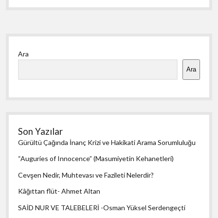
Yan
Ara
Menü
Ara
Son Yazılar
Gürültü Çağında İnanç Krizi ve Hakikati Arama Sorumluluğu
“Auguries of Innocence” (Masumiyetin Kehanetleri)
Cevşen Nedir, Muhtevası ve Fazileti Nelerdir?
Kâğıttan flüt- Ahmet Altan
SAİD NUR VE TALEBELERİ -Osman Yüksel Serdengeçti