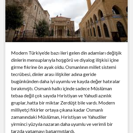
Modern Türkiye’de bazı ileri gelen din adamları değişik
dinlerin mensuplarıyla hoşgörü ve diyalog ilişkisi içine
girme fikrine ön ayak oldu. Osmanlının millet sistemi
tecrübesi, dinler arası ilişkiler adına geride
bugünkünden daha iyi uyumlu ve kayda değer hatıralar
bırakmıştı. Osmanlı halkı içinde sadece Müslüman
tebaa değil çok sayıda Hıristiyan ve Yahudi azınlık
gruplar, hatta bir miktar Zerdüşt bile vardı. Modern
milliyetçi fikirler ortaya çıkana kadar Osmanlı
zamanındaki Müslüman, Hıristiyan ve Yahudiler
yirminci yüzyıla nazaran daha uyumlu ve verimli bir
tarzda yaşamayı başarmışlardı.