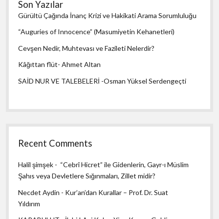
Son Yazılar
Gürültü Çağında İnanç Krizi ve Hakikati Arama Sorumluluğu
“Auguries of Innocence” (Masumiyetin Kehanetleri)
Cevşen Nedir, Muhtevası ve Fazileti Nelerdir?
Kâğıttan flüt- Ahmet Altan
SAİD NUR VE TALEBELERİ -Osman Yüksel Serdengeçti
Recent Comments
Halil şimşek
-
“Cebrî Hicret” ile Gidenlerin, Gayr-ı Müslim
Şahıs veya Devletlere Sığınmaları, Zillet midir?
Necdet Aydin
-
Kur’an’dan Kurallar – Prof. Dr. Suat
Yıldırım