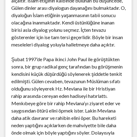
alçaltır.’ İslam etiğinin kalbinde bulunan bu düşüncede,
Gülen dinler arası diyalogun dayanağını bulmaktadır. O,
diyaloğun İslam etiğinin yaşanmasının tabii sonucu
olacağına inanmaktadır. Kendi üstünlüğüne inanan
birisi asla diyalog yolunu seçmez. İçten tevazu
gösterenler için ise tam tersi geçerlidir. Böyle bir insan
meseleleri diyalog yoluyla halletmeye daha açıktır.
Şubat 1997’de Papa ikinci John Paul ile görüştükten
sonra, bir grup radikal genç tarafından bu görüşmenin
kendisini küçük düşürdüğü söylenerek şiddetle tenkit
edilmişti. Gülen cevaben, tevazunun Müslüman sıfatı
olduğunu söyleyerek Hz. Mevlana ile bir Hristiyan
rahip arasında cereyan eden hadiseyi hatırlattı.
Menkıbeye göre bir rahip Mevlana’yı ziyaret eder ve
saygısından ötürü elini öpmek ister. Lakin Mevlana
daha atik davranır ve rahibin elini öper. Bu hareketi
neden yaptığını açıklarken de mahviyette bile daha
önde olmak için böyle yaptığını söyler. Dolayısıyla