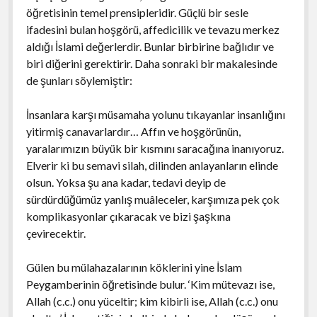
öğretisinin temel prensipleridir. Güçlü bir sesle
ifadesini bulan hoşgörü, affedicilik ve tevazu merkez
aldığı İslami değerlerdir. Bunlar birbirine bağlıdır ve
biri diğerini gerektirir. Daha sonraki bir makalesinde
de şunları söylemiştir:
İnsanlara karşı müsamaha yolunu tıkayanlar insanlığını
yitirmiş canavarlardır… Affın ve hoşgörünün,
yaralarımızın büyük bir kısmını saracağına inanıyoruz.
Elverir ki bu semavi silah, dilinden anlayanların elinde
olsun. Yoksa şu ana kadar, tedavi deyip de
sürdürdüğümüz yanlış muâleceler, karşımıza pek çok
komplikasyonlar çıkaracak ve bizi şaşkına
çevirecektir.
Gülen bu mülahazalarının köklerini yine İslam
Peygamberinin öğretisinde bulur. ‘Kim mütevazı ise,
Allah (c.c.) onu yüceltir; kim kibirli ise, Allah (c.c.) onu