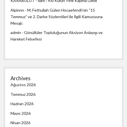
KARABULUT
-
İlahi ! Asi Kulun Yine Kapına Geldi
Alpinnn
-
M. Fethullah Gülen Hocaefendi’nin “15
Temmuz” ve 2. Darbe Söylentileri ile İlgili Kamuoyuna
Mesajı:
admin
-
Gönüllüler Topluluğunun Aksiyon Anlayışı ve
Hareket Felsefesi
Archives
Ağustos 2026
Temmuz 2026
Haziran 2026
Mayıs 2026
Nisan 2026