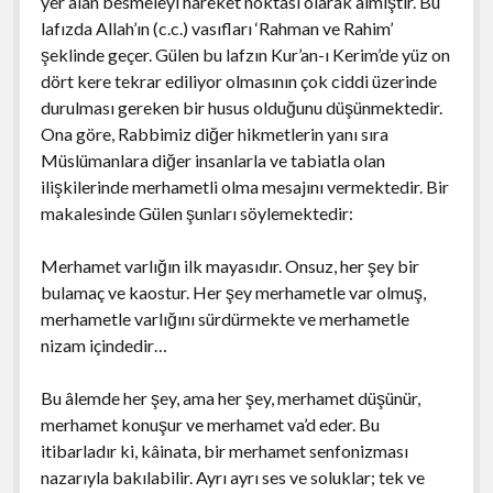
yer alan besmeleyi hareket noktası olarak almıştır. Bu
lafızda Allah’ın (c.c.) vasıfları ‘Rahman ve Rahim’
şeklinde geçer. Gülen bu lafzın Kur’an-ı Kerim’de yüz on
dört kere tekrar ediliyor olmasının çok ciddi üzerinde
durulması gereken bir husus olduğunu düşünmektedir.
Ona göre, Rabbimiz diğer hikmetlerin yanı sıra
Müslümanlara diğer insanlarla ve tabiatla olan
ilişkilerinde merhametli olma mesajını vermektedir. Bir
makalesinde Gülen şunları söylemektedir:
Merhamet varlığın ilk mayasıdır. Onsuz, her şey bir
bulamaç ve kaostur. Her şey merhametle var olmuş,
merhametle varlığını sürdürmekte ve merhametle
nizam içindedir…
Bu âlemde her şey, ama her şey, merhamet düşünür,
merhamet konuşur ve merhamet va’d eder. Bu
itibarladır ki, kâinata, bir merhamet senfonizması
nazarıyla bakılabilir. Ayrı ayrı ses ve soluklar; tek ve