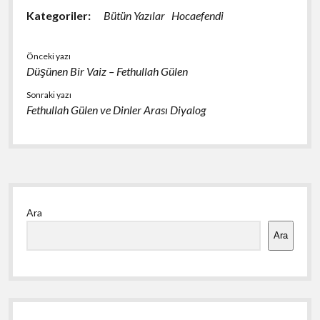
e
es
at
ar
Kategoriler:
Bütün Yazılar
Hocaefendi
b
ky
s
e
o
A
Önceki yazı
Düşünen Bir Vaiz – Fethullah Gülen
o
p
k
p
Sonraki yazı
Fethullah Gülen ve Dinler Arası Diyalog
Yan
Ara
Menü
Ara