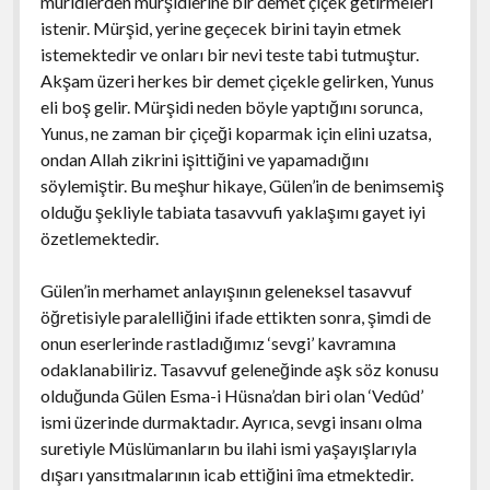
müridlerden mürşidlerine bir demet çiçek getirmeleri
istenir. Mürşid, yerine geçecek birini tayin etmek
istemektedir ve onları bir nevi teste tabi tutmuştur.
Akşam üzeri herkes bir demet çiçekle gelirken, Yunus
eli boş gelir. Mürşidi neden böyle yaptığını sorunca,
Yunus, ne zaman bir çiçeği koparmak için elini uzatsa,
ondan Allah zikrini işittiğini ve yapamadığını
söylemiştir. Bu meşhur hikaye, Gülen’in de benimsemiş
olduğu şekliyle tabiata tasavvufi yaklaşımı gayet iyi
özetlemektedir.
Gülen’in merhamet anlayışının geleneksel tasavvuf
öğretisiyle paralelliğini ifade ettikten sonra, şimdi de
onun eserlerinde rastladığımız ‘sevgi’ kavramına
odaklanabiliriz. Tasavvuf geleneğinde aşk söz konusu
olduğunda Gülen Esma-i Hüsna’dan biri olan ‘Vedûd’
ismi üzerinde durmaktadır. Ayrıca, sevgi insanı olma
suretiyle Müslümanların bu ilahi ismi yaşayışlarıyla
dışarı yansıtmalarının icab ettiğini îma etmektedir.