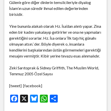
Gülen’e göre diğer dinlerin temsilcileriyle diyalog
İslam’ın uzun süredir ihmal edilen değerlerinden
birisidir.
Yine bununla alakalı olarak Hz. İsa’dan alıntı yapar. Zina
eden bir kadını yakalayıp getirirler ve ona ne yapmaları
gerektiğini sorarlar. Hz. İsa onlara ‘İlk taşı hiç günahı
olmayan atsın.’ der. Böyle diyerek o, insanlara
kendilerini başkalarından üstün görmemeleri gerektiği
mesajını vermiştir. Kibir yerine tevazu esas alınmalıdır.
Zeki Sarıtoprak & Sidney Griffith, The Muslim World,
Temmuz 2005 Özel Sayısı
[tweet] [facebook]
F
X
Bl
W
S
ac
u
h
h