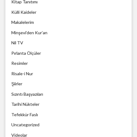
Kitap Tanıtımı
Külli Kaideler
Makalelerim
Minşevi’den Kur’an
Nil TV
Pırlanta Ölçüler
Resimler
Risale-i Nur
Şiirler
Sızıntı Başyazıları
Tarihi Nükteler
Tefekkür Faslı
Uncategorized
Videolar