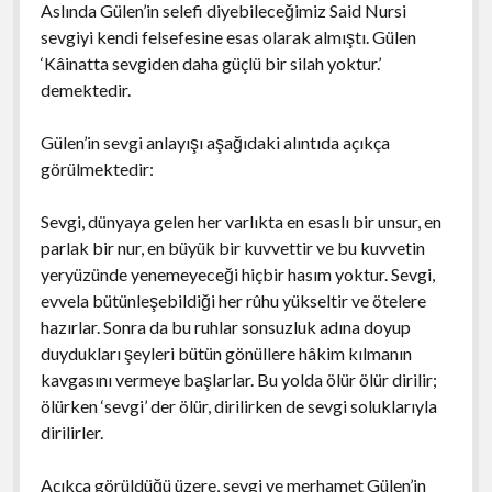
Aslında Gülen’in selefi diyebileceğimiz Said Nursi
sevgiyi kendi felsefesine esas olarak almıştı. Gülen
‘Kâinatta sevgiden daha güçlü bir silah yoktur.’
demektedir.
Gülen’in sevgi anlayışı aşağıdaki alıntıda açıkça
görülmektedir:
Sevgi, dünyaya gelen her varlıkta en esaslı bir unsur, en
parlak bir nur, en büyük bir kuvvettir ve bu kuvvetin
yeryüzünde yenemeyeceği hiçbir hasım yoktur. Sevgi,
evvela bütünleşebildiği her rûhu yükseltir ve ötelere
hazırlar. Sonra da bu ruhlar sonsuzluk adına doyup
duydukları şeyleri bütün gönüllere hâkim kılmanın
kavgasını vermeye başlarlar. Bu yolda ölür ölür dirilir;
ölürken ‘sevgi’ der ölür, dirilirken de sevgi soluklarıyla
dirilirler.
Açıkça görüldüğü üzere, sevgi ve merhamet Gülen’in