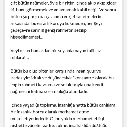
çift bütün nağmeler, öyle bir ritim içinde akıp akıp gider
ki, bunu görmemek ve anlamamak kabil değil. Ve sonra
bütün şu parça parça acıma ve şefkat etmelerin
arkasında, bu esrarlı koroya hükmeden, her şeyi
çepeçevre sarmış geniş rahmetin sezilip
hissedilmemesi…
Veyl olsun bunlardan bir şey anlamayan talihsiz
ruhlara!…
Bütün bu olup bitenler karşısında insan, şuur ve
iradesiyle; idrak ve düşüncesiyle ‘konsantre’ olarak bu
engin rahmeti kavrama ve soluklarıyla ona kendi
nağmesini katma sorumluluğu altındadır.
İçinde yaşadığı topluma, insanlığa hatta bütün canlılara,
bir insanlık borcu olarak merhamet etme
mükellefiyetindedir. O, bu yolda merhamet ettiği
nisbette yücelir; gadre, zulme, insafsızlığa düştüğü