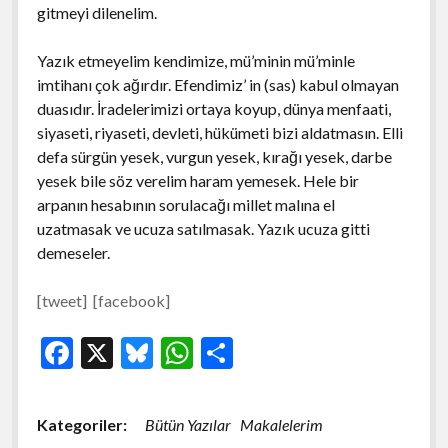
gitmeyi dilenelim.
Yazık etmeyelim kendimize, mü’minin mü’minle
imtihanı çok ağırdır. Efendimiz’ in (sas) kabul olmayan
duasıdır. İradelerimizi ortaya koyup, dünya menfaati,
siyaseti, riyaseti, devleti, hükümeti bizi aldatmasın. Elli
defa sürgün yesek, vurgun yesek, kırağı yesek, darbe
yesek bile söz verelim haram yemesek. Hele bir
arpanın hesabının sorulacağı millet malına el
uzatmasak ve ucuza satılmasak. Yazık ucuza gitti
demeseler.
[tweet] [facebook]
F
X
Bl
W
S
ac
u
h
h
e
es
at
ar
Kategoriler:
Bütün Yazılar
Makalelerim