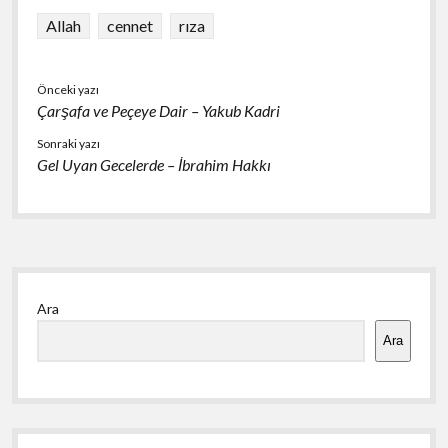
b
ky
s
e
o
A
Allah
cennet
rıza
o
p
k
p
Önceki yazı
Çarşafa ve Peçeye Dair – Yakub Kadri
Sonraki yazı
Gel Uyan Gecelerde – İbrahim Hakkı
Yan
Ara
Menü
Ara