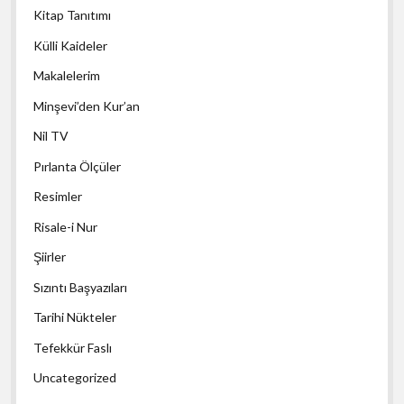
Kitap Tanıtımı
Külli Kaideler
Makalelerim
Minşevi’den Kur’an
Nil TV
Pırlanta Ölçüler
Resimler
Risale-i Nur
Şiirler
Sızıntı Başyazıları
Tarihi Nükteler
Tefekkür Faslı
Uncategorized