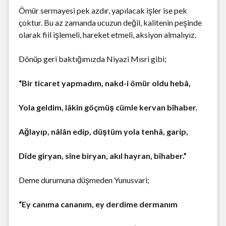
Ömür sermayesi pek azdır, yapılacak işler ise pek
çoktur. Bu az zamanda ucuzun değil, kalitenin peşinde
olarak fiil işlemeli, hareket etmeli, aksiyon almalıyız.
Dönüp geri baktığımızda Niyazi Mısri gibi;
“Bir ticaret yapmadım, nakd-i ömür oldu hebâ,
Yola geldim, lâkin göçmüş cümle kervan bîhaber.
Ağlayıp, nâlân edip, düştüm yola tenhâ, garip,
Dîde giryan, sîne biryan, akıl hayran, bîhaber.”
Deme durumuna düşmeden Yunusvari;
“Ey canıma cananım, ey derdime dermanım