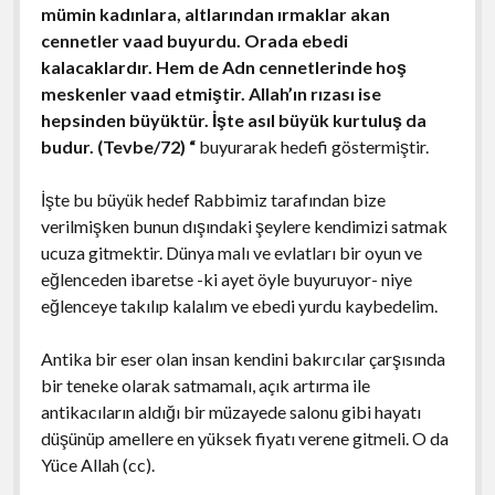
mümin kadınlara, altlarından ırmaklar akan
cennetler vaad buyurdu. Orada ebedi
kalacaklardır. Hem de Adn cennetlerinde hoş
meskenler vaad etmiştir. Allah’ın rızası ise
hepsinden büyüktür. İşte asıl büyük kurtuluş da
budur. (Tevbe/72) “
buyurarak hedefi göstermiştir.
İşte bu büyük hedef Rabbimiz tarafından bize
verilmişken bunun dışındaki şeylere kendimizi satmak
ucuza gitmektir. Dünya malı ve evlatları bir oyun ve
eğlenceden ibaretse -ki ayet öyle buyuruyor- niye
eğlenceye takılıp kalalım ve ebedi yurdu kaybedelim.
Antika bir eser olan insan kendini bakırcılar çarşısında
bir teneke olarak satmamalı, açık artırma ile
antikacıların aldığı bir müzayede salonu gibi hayatı
düşünüp amellere en yüksek fiyatı verene gitmeli. O da
Yüce Allah (cc).