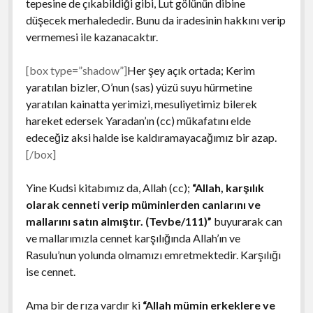
tepesine de çıkabildiği gibi, Lut gölünün dibine
düşecek merhalededir. Bunu da iradesinin hakkını verip
vermemesi ile kazanacaktır.
[box type=”shadow”]
Her şey açık ortada; Kerim
yaratılan bizler, O’nun (sas) yüzü suyu hürmetine
yaratılan kainatta yerimizi, mesuliyetimiz bilerek
hareket edersek Yaradan’ın (cc) mükafatını elde
edeceğiz aksi halde ise kaldıramayacağımız bir azap.
[/box]
Yine Kudsi kitabımız da, Allah (cc);
“Allah, karşılık
olarak cenneti verip müminlerden canlarını ve
mallarını satın almıştır. (Tevbe/111)”
buyurarak can
ve mallarımızla cennet karşılığında Allah’ın ve
Rasulu’nun yolunda olmamızı emretmektedir. Karşılığı
ise cennet.
Ama bir de rıza vardır ki
“Allah mümin erkeklere ve