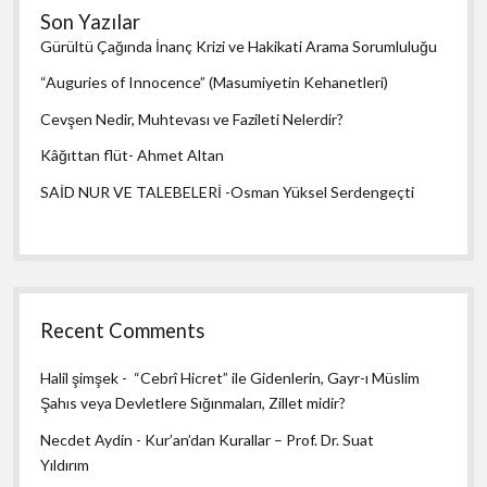
Son Yazılar
Gürültü Çağında İnanç Krizi ve Hakikati Arama Sorumluluğu
“Auguries of Innocence” (Masumiyetin Kehanetleri)
Cevşen Nedir, Muhtevası ve Fazileti Nelerdir?
Kâğıttan flüt- Ahmet Altan
SAİD NUR VE TALEBELERİ -Osman Yüksel Serdengeçti
Recent Comments
Halil şimşek
-
“Cebrî Hicret” ile Gidenlerin, Gayr-ı Müslim
Şahıs veya Devletlere Sığınmaları, Zillet midir?
Necdet Aydin
-
Kur’an’dan Kurallar – Prof. Dr. Suat
Yıldırım