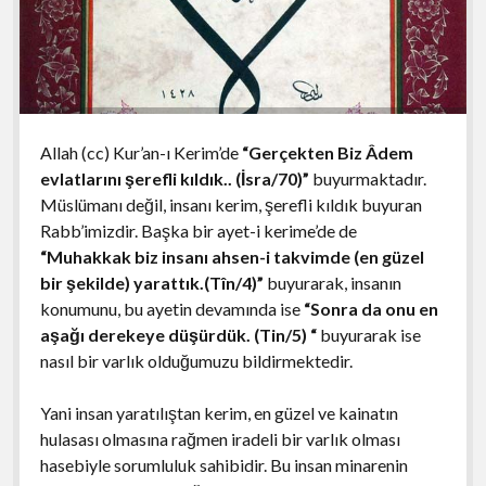
Allah (cc) Kur’an-ı Kerim’de
“Gerçekten Biz Âdem
evlatlarını şerefli kıldık.. (İsra/70)”
buyurmaktadır.
Müslümanı değil, insanı kerim, şerefli kıldık buyuran
Rabb’imizdir. Başka bir ayet-i kerime’de de
“Muhakkak biz insanı ahsen-i takvimde (en güzel
bir şekilde) yarattık.(Tîn/4)”
buyurarak, insanın
konumunu, bu ayetin devamında ise
“Sonra da onu en
aşağı derekeye düşürdük. (Tin/5) “
buyurarak ise
nasıl bir varlık olduğumuzu bildirmektedir.
Yani insan yaratılıştan kerim, en güzel ve kainatın
hulasası olmasına rağmen iradeli bir varlık olması
hasebiyle sorumluluk sahibidir. Bu insan minarenin