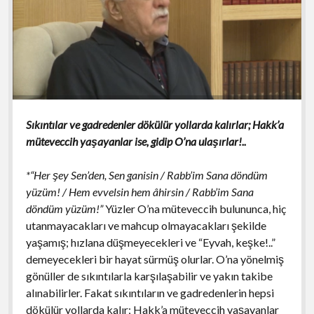
Sıkıntılar ve gadredenler dökülür yollarda kalırlar; Hakk’a
müteveccih yaşayanlar ise, gidip O’na ulaşırlar!..
*“Her şey Sen’den, Sen ganisin / Rabb’im Sana döndüm
yüzüm! / Hem evvelsin hem âhirsin / Rabb’im Sana
döndüm yüzüm!”
Yüzler O’na müteveccih bulununca, hiç
utanmayacakları ve mahcup olmayacakları şekilde
yaşamış; hızlana düşmeyecekleri ve “Eyvah, keşke!..”
demeyecekleri bir hayat sürmüş olurlar. O’na yönelmiş
gönüller de sıkıntılarla karşılaşabilir ve yakın takibe
alınabilirler. Fakat sıkıntıların ve gadredenlerin hepsi
dökülür yollarda kalır; Hakk’a müteveccih yaşayanlar