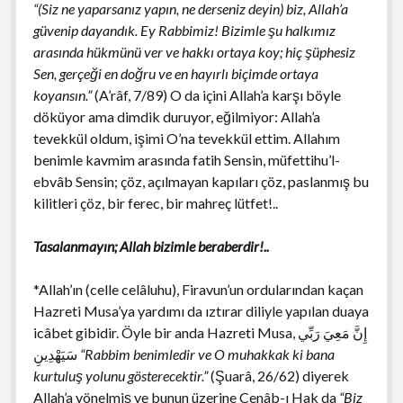
“(Siz ne yaparsanız yapın, ne derseniz deyin) biz, Allah’a
güvenip dayandık. Ey Rabbimiz! Bizimle şu halkımız
arasında hükmünü ver ve hakkı ortaya koy; hiç şüphesiz
Sen, gerçeği en doğru ve en hayırlı biçimde ortaya
koyansın.”
(A’râf, 7/89) O da içini Allah’a karşı böyle
döküyor ama dimdik duruyor, eğilmiyor: Allah’a
tevekkül oldum, işimi O’na tevekkül ettim. Allahım
benimle kavmim arasında fatih Sensin, müfettihu’l-
ebvâb Sensin; çöz, açılmayan kapıları çöz, paslanmış bu
kilitleri çöz, bir ferec, bir mahreç lütfet!..
Tasalanmayın; Allah bizimle beraberdir!..
*Allah’ın (celle celâluhu), Firavun’un ordularından kaçan
Hazreti Musa’ya yardımı da ıztırar diliyle yapılan duaya
icâbet gibidir. Öyle bir anda Hazreti Musa,
إِنَّ مَعِيَ رَبِّي
سَيَهْدِينِ
“Rabbim benimledir ve O muhakkak ki bana
kurtuluş yolunu gösterecektir.”
(Şuarâ, 26/62) diyerek
Allah’a yönelmiş ve bunun üzerine Cenâb-ı Hak da
“Biz