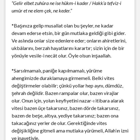
“Gelir elbet zuhûra ne ise hükm-i kader / Hakk’a tefviz-i
umûr et ne elem çek, ne keder.”
*Başınıza gelip musallat olan bu şeyler, ne kadar
devam ederse etsin, bir gün mutlaka geldiği gibi gider.
Ve aslında onlar size edenlere eder; onların ahiretlerini,
ukbâlarını, berzah hayatlarını karartır; sizin için de bir
yönüyle vesile-i necât olur. Öyle olsun inşaallah.
*Sarsılmamalı, paniğe kapılmamalı, yürüme
ahengimizde duraklamaya girmemeli. Belki vites
değiştirmeler olabilir; çünkü yollar hep aynı, dümdüz,
şehrah değildir. Bazen rampalar olur, bazen virajlar
olur. Onun için, yolun keyfiyetini nazar-ı itibara alarak
vitesi bazen üçe takarsınız, bazen dörde takarsınız,
bazen de beşe, altıya, yediye takarsınız; bazen ona
takacağınız yerler de olur. Gerektiğinde vites
değişikliğine gitmeli ama mutlaka yürümeli, Allah’ın izni
ve inayetiyle.