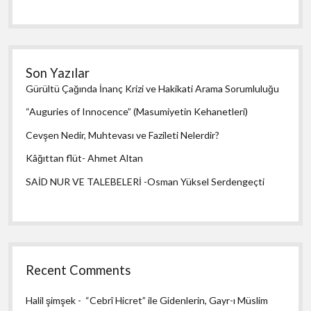
Son Yazılar
Gürültü Çağında İnanç Krizi ve Hakikati Arama Sorumluluğu
“Auguries of Innocence” (Masumiyetin Kehanetleri)
Cevşen Nedir, Muhtevası ve Fazileti Nelerdir?
Kâğıttan flüt- Ahmet Altan
SAİD NUR VE TALEBELERİ -Osman Yüksel Serdengeçti
Recent Comments
Halil şimşek
-
“Cebrî Hicret” ile Gidenlerin, Gayr-ı Müslim