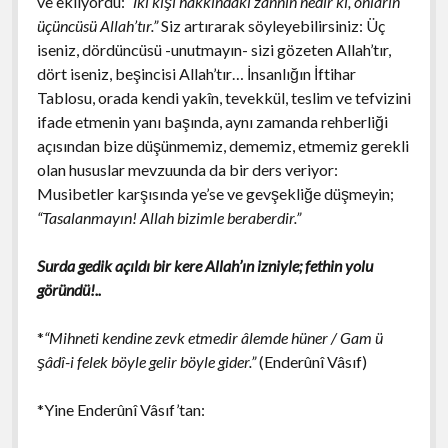
ve ekliyordu:
“İki kişi hakkındaki zannın nedir ki, onların
üçüncüsü Allah’tır.”
Siz artırarak söyleyebilirsiniz: Üç
iseniz, dördüncüsü -unutmayın- sizi gözeten Allah’tır,
dört iseniz, beşincisi Allah’tır… İnsanlığın İftihar
Tablosu, orada kendi yakîn, tevekkül, teslim ve tefvizini
ifade etmenin yanı başında, aynı zamanda rehberliği
açısından bize düşünmemiz, dememiz, etmemiz gerekli
olan hususlar mevzuunda da bir ders veriyor:
Musibetler karşısında ye’se ve gevşekliğe düşmeyin;
“Tasalanmayın! Allah bizimle beraberdir.”
Surda gedik açıldı bir kere Allah’ın izniyle; fethin yolu
göründü!..
*
“Mihneti kendine zevk etmedir âlemde hüner / Gam ü
şâdî-i felek böyle gelir böyle gider.”
(Enderûnî Vâsıf)
*Yine Enderûnî Vâsıf’tan: