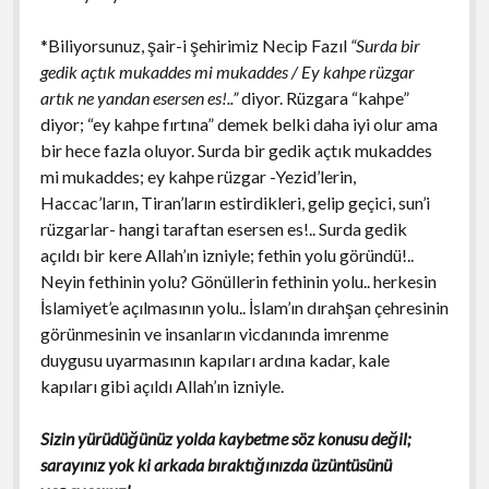
*Biliyorsunuz, şair-i şehirimiz Necip Fazıl
“Surda bir
gedik açtık mukaddes mi mukaddes / Ey kahpe rüzgar
artık ne yandan esersen es!..”
diyor. Rüzgara “kahpe”
diyor; “ey kahpe fırtına” demek belki daha iyi olur ama
bir hece fazla oluyor. Surda bir gedik açtık mukaddes
mi mukaddes; ey kahpe rüzgar -Yezid’lerin,
Haccac’ların, Tiran’ların estirdikleri, gelip geçici, sun’i
rüzgarlar- hangi taraftan esersen es!.. Surda gedik
açıldı bir kere Allah’ın izniyle; fethin yolu göründü!..
Neyin fethinin yolu? Gönüllerin fethinin yolu.. herkesin
İslamiyet’e açılmasının yolu.. İslam’ın dırahşan çehresinin
görünmesinin ve insanların vicdanında imrenme
duygusu uyarmasının kapıları ardına kadar, kale
kapıları gibi açıldı Allah’ın izniyle.
Sizin yürüdüğünüz yolda kaybetme söz konusu değil;
sarayınız yok ki arkada bıraktığınızda üzüntüsünü