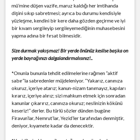
mü’mine düşen vazife, maruz kaldığı her imtihanda
dişini sıkıp sabretmesi; ayrıca bu durumu kendisiyle
yüzleşme, kendini bir kere daha gözden geçirme ve iyi
bir kıvam sergileyip sergileyemediğinin muhasebesini
yapma adına bir fırsat bilmesidir.
Size durmak yakışmaz! Bir yerde önünüz kesilse başka on
yerde bayrağınızı dalgalandırmalısınız!..
*Onunla bununla tehdit edilmelerine rağmen “aktif
sabır”la sabredenler müjdeleniyor. “Yakarız, canınıza
okuruz, içeriye atarız; kanun-nizam tanımayız, kapıları
kırarız, içeriye alırız; sizi mahkum etmek için sonradan
kanunlar çıkarırız, canınıza okuruz; neslinizin kökünü
keseriz!” derler. Bu türlü sözler dünden bugüne
Firavun’lar, Nemrut’lar, Yezid’ler tarafından denmiştir,
deniyor, kıyamete kadar da denecektir.