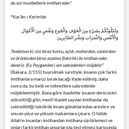
da sizi musibetlerle imtihan eder.”
*Kur’ân-ı Kerim’de
وَلَنَبْلُوَنَّكُمْ بِشَيْءٍ مِنَ الْخَوْفِ وَالْجُوعِ وَنَقْصٍ مِنَ الْأَمْوَالِ
وَالْأَنْفُسِ وَالثَّمَرَاتِ وَبَشِّرِ الصَّابِرِينَ
“Andolsun ki, sizi biraz korku, açlık, mallardan, canlardan
ve ürünlerden biraz azalma (fakirlik) ile imtihan eder,
deneriz. (Ey Peygamber) sen sabredenleri müjdele!”
(Bakara, 2/155) buyrulmak suretiyle, insanın çok farklı
imtihanlara maruz bırakılacağı ifade edilmiş, daha
sonra da, bu belâ ve mihnetlere sabredenler
müjdelenmiştir. Buna göre ibadetler insanın derecesini
yükselttiği gibi, menfî ibadet sayılan imtihanlar da
sabredildiği takdirde insanı günahlarından arındırır ve
onu en yüce ve yüksek makamlara çıkarır. O hâlde
Allah’ın insanları imtihandan imtihana sürüklemesi ve
onları farklı imtihan unsurlarıyla test etmesi karşısında