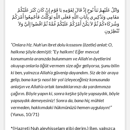
وَاتْلُ عَلَيْهِمْ نَبَأَ نُوحٍ إِذْ قَالَ لِقَوْمِهِ يَا قَوْمِ إِنْ كَانَ كَبُرَ عَلَيْكُمْ
مَقَامِي وَتَذْكِيرِي بِآيَاتِ اللَّهِ فَعَلَى اللَّهِ تَوَكَّلْتُ فَأَجْمِعُوا أَمْرَكُمْ
وَشُرَكَاءكُمْ ثُمَّ لاَ يَكُنْ أَمْرُكُمْ عَلَيْكُمْ غُمَّةً ثُمَّ اقْضُوا إِلَيَّ وَلاَ
تُنْظِرُونِ
“Onlara Hz. Nuh’un ibret dolu kıssasını (özetle) anlat: O,
halkına şöyle demişti: “Ey halkım! Eğer mevcut
konumumla aranızda bulunmam ve Allah’ın âyetlerini
okuyup onlarla öğüt vermem size ağır geliyorsa, şunu bilin
ki ben, yalnızca Allah’a güvenip dayandım. Siz de bir araya
gelip, bana karşı nasıl bir yol izleyeceğiniz konusunda
anlaşın ve Allah’a ortak tanıdıklarınızı da yardımınıza
çağırın. Böyle yapın ki, sonra keşke şöyle yapsaydık, böyle
yapsaydık demeyesiniz! Sonra da, bana hiç mühlet
vermeden, hakkımdaki hükmünüzü hemen uygulayın!”
(Yunus, 10/71)
*(Hazreti Nuh aleyhisselam gibi derim.) Ben, yalnızca