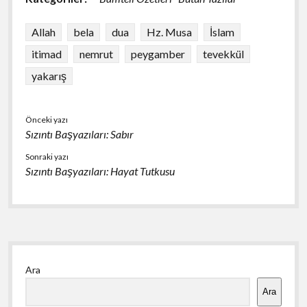
b
ky
s
e
o
A
Allah
bela
dua
Hz. Musa
İslam
o
p
itimad
nemrut
peygamber
tevekkül
k
p
yakarış
Önceki yazı
Sızıntı Başyazıları: Sabır
Sonraki yazı
Sızıntı Başyazıları: Hayat Tutkusu
Yan
Ara
Menü
Ara