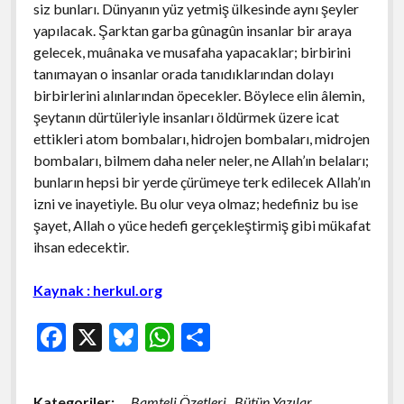
siz bunları. Dünyanın yüz yetmiş ülkesinde aynı şeyler
yapılacak. Şarktan garba gûnagûn insanlar bir araya
gelecek, muânaka ve musafaha yapacaklar; birbirini
tanımayan o insanlar orada tanıdıklarından dolayı
birbirlerini alınlarından öpecekler. Böylece elin âlemin,
şeytanın dürtüleriyle insanları öldürmek üzere icat
ettikleri atom bombaları, hidrojen bombaları, midrojen
bombaları, bilmem daha neler neler, ne Allah’ın belaları;
bunların hepsi bir yerde çürümeye terk edilecek Allah’ın
izni ve inayetiyle. Bu olur veya olmaz; hedefiniz bu ise
şayet, Allah o yüce hedefi gerçekleştirmiş gibi mükafat
ihsan edecektir.
Kaynak : herkul.org
F
X
Bl
W
S
ac
u
h
h
e
es
at
ar
Kategoriler:
Bamteli Özetleri
Bütün Yazılar