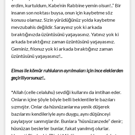
erdim, kurtuldum, Kabe’nin Rabbine yemin olsun!..” Bir
insanın son noktası buysa, onun için kaybetme söz
konusu olamaz. Sizin yürüdüğünüz yolda kaybetme
mevzubahis değildir. Sarayınız yok ki arkada
bıraktığınızda üzüntüsünü yaşayasınız. Yatınız yok ki
arkada bıraktığınız zaman üzüntüsünü yaşayasınız.
Geminiz, filonuz yok ki arkada bıraktığınız zaman
üzüntüsünü yaşayasınız!..
Elmas ile kömür ruhluların ayrılmaları için ince eleklerden
geçiriliyorsunuz!..
*Allah (celle celaluhu) sevdiği kullarını da imtihan eder.
Onların içine şöyle böyle belli beklentilerle bazıları
sızmıştır. Onlar da hüsnüzanlarına yenik düşerek
bazılarını kendileriyle aynı duygu, aynı düşünceyi
paylaşıyor sanmışlardır. Bunlara “hüsnüzanzede” denir;
hüsnüzan beslerler bunlar, fakat yanılmış olurlar.