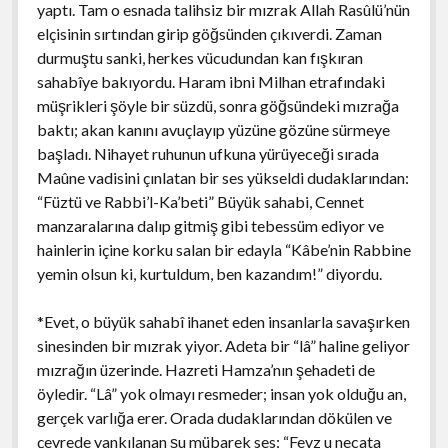
yaptı. Tam o esnada talihsiz bir mızrak Allah Rasûlü’nün
elçisinin sırtından girip göğsünden çıkıverdi. Zaman
durmuştu sanki, herkes vücudundan kan fışkıran
sahabîye bakıyordu. Haram ibni Milhan etrafındaki
müşrikleri şöyle bir süzdü, sonra göğsündeki mızrağa
baktı; akan kanını avuçlayıp yüzüne gözüne sürmeye
başladı. Nihayet ruhunun ufkuna yürüyeceği sırada
Maûne vadisini çınlatan bir ses yükseldi dudaklarından:
“Füztü ve Rabbi’l-Ka’beti” Büyük sahabi, Cennet
manzaralarına dalıp gitmiş gibi tebessüm ediyor ve
hainlerin içine korku salan bir edayla “Kâbe’nin Rabbine
yemin olsun ki, kurtuldum, ben kazandım!” diyordu.
*Evet, o büyük sahabî ihanet eden insanlarla savaşırken
sinesinden bir mızrak yiyor. Adeta bir “lâ” haline geliyor
mızrağın üzerinde. Hazreti Hamza’nın şehadeti de
öyledir. “Lâ” yok olmayı resmeder; insan yok olduğu an,
gerçek varlığa erer. Orada dudaklarından dökülen ve
çevrede yankılanan şu mübarek ses: “Fevz u necata