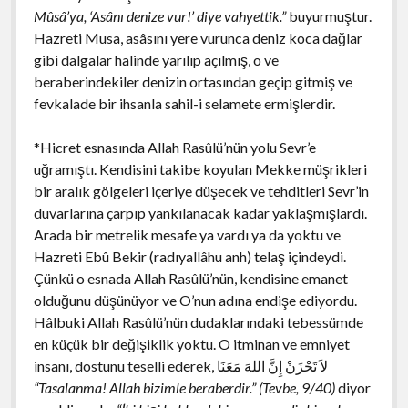
Mûsâ’ya, ‘Asânı denize vur!’ diye vahyettik.”
buyurmuştur.
Hazreti Musa, asâsını yere vurunca deniz koca dağlar
gibi dalgalar halinde yarılıp açılmış, o ve
beraberindekiler denizin ortasından geçip gitmiş ve
fevkalade bir ihsanla sahil-i selamete ermişlerdir.
*Hicret esnasında Allah Rasûlü’nün yolu Sevr’e
uğramıştı. Kendisini takibe koyulan Mekke müşrikleri
bir aralık gölgeleri içeriye düşecek ve tehditleri Sevr’in
duvarlarına çarpıp yankılanacak kadar yaklaşmışlardı.
Arada bir metrelik mesafe ya vardı ya da yoktu ve
Hazreti Ebû Bekir (radıyallâhu anh) telaş içindeydi.
Çünkü o esnada Allah Rasûlü’nün, kendisine emanet
olduğunu düşünüyor ve O’nun adına endişe ediyordu.
Hâlbuki Allah Rasûlü’nün dudaklarındaki tebessümde
en küçük bir değişiklik yoktu. O itminan ve emniyet
insanı, dostunu teselli ederek,
لاَ تَحْزَنْ إِنَّ اللهَ مَعَنَا
“Tasalanma! Allah bizimle beraberdir.” (Tevbe, 9/40)
diyor