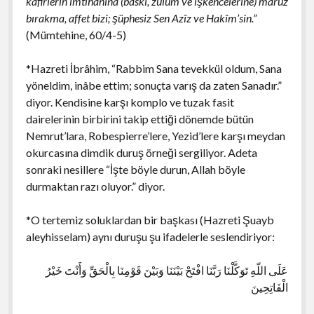
kâfirlerin imtihanına (baskı, zulüm ve işkencelerine) mâruz
bırakma, affet bizi; şüphesiz Sen Azîz ve Hakîm’sin.”
(Mümtehine, 60/4-5)
*Hazreti İbrâhim, “Rabbim Sana tevekkül oldum, Sana
yöneldim, inâbe ettim; sonuçta varış da zaten Sanadır.”
diyor. Kendisine karşı komplo ve tuzak fasit
dairelerinin birbirini takip ettiği dönemde bütün
Nemrut’lara, Robespierre’lere, Yezid’lere karşı meydan
okurcasına dimdik duruş örneği sergiliyor. Adeta
sonraki nesillere “İşte böyle durun, Allah böyle
durmaktan razı oluyor.” diyor.
*O tertemiz soluklardan bir başkası (Hazreti Şuayb
aleyhisselam) aynı duruşu şu ifadelerle seslendiriyor:
عَلَى اللّهِ تَوَكَّلْنَا رَبَّنَا افْتَحْ بَيْنَنَا وَبَيْنَ قَوْمِنَا بِالْحَقِّ وَأَنْتَ خَيْرُ
الْفَاتِحِينَ