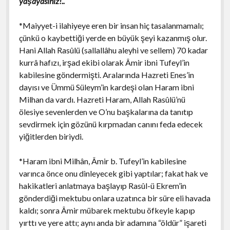
yaşayasınız!..
*Maiyyet-i ilahiyeye eren bir insan hiç tasalanmamalı;
çünkü o kaybettiği yerde en büyük şeyi kazanmış olur.
Hani Allah Rasûlü (sallallâhu aleyhi ve sellem) 70 kadar
kurrâ hafızı, irşad ekibi olarak Âmir ibni Tufeyl’in
kabilesine göndermişti. Aralarında Hazreti Enes’in
dayısı ve Ümmü Süleym’in kardeşi olan Haram ibni
Milhan da vardı. Hazreti Haram, Allah Rasûlü’nü
ölesiye sevenlerden ve O’nu başkalarına da tanıtıp
sevdirmek için gözünü kırpmadan canını feda edecek
yiğitlerden biriydi.
*Haram ibni Milhân, Âmir b. Tufeyl’in kabilesine
varınca önce onu dinleyecek gibi yaptılar; fakat hak ve
hakikatleri anlatmaya başlayıp Rasûl-ü Ekrem’in
gönderdiği mektubu onlara uzatınca bir süre eli havada
kaldı; sonra Âmir mübarek mektubu öfkeyle kapıp
yırttı ve yere attı; aynı anda bir adamına “öldür” işareti