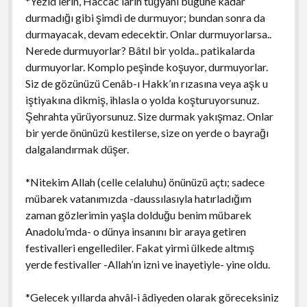
*Yezid’lerin, Haccac’ların tuğyanı bugüne kadar
durmadığı gibi şimdi de durmuyor; bundan sonra da
durmayacak, devam edecektir. Onlar durmuyorlarsa..
Nerede durmuyorlar? Bâtıl bir yolda.. patikalarda
durmuyorlar. Komplo peşinde koşuyor, durmuyorlar.
Siz de gözünüzü Cenâb-ı Hakk’ın rızasına veya aşk u
iştiyakına dikmiş, ihlasla o yolda koşturuyorsunuz.
Şehrahta yürüyorsunuz. Size durmak yakışmaz. Onlar
bir yerde önünüzü kestilerse, size on yerde o bayrağı
dalgalandırmak düşer.
*Nitekim Allah (celle celaluhu) önünüzü açtı; sadece
mübarek vatanımızda -daussılasıyla hatırladığım
zaman gözlerimin yaşla dolduğu benim mübarek
Anadolu’mda- o dünya insanını bir araya getiren
festivalleri engellediler. Fakat yirmi ülkede altmış
yerde festivaller -Allah’ın izni ve inayetiyle- yine oldu.
*Gelecek yıllarda ahvâl-i âdiyeden olarak göreceksiniz