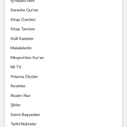
İş Hayatı Fıkhı
Karaoke Qur'an
Kitap Özetleri
Kitap Tanıtımı
Külli Kaideler
Makalelerim
Minşevi’den Kur’an
Nil TV
Pırlanta Ölçüler
Resimler
Risale-i Nur
Şiirler
Sızıntı Başyazıları
Tarihi Nükteler