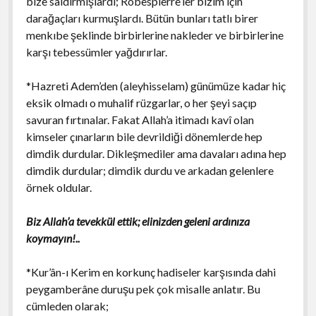
bize saldırmışlardı; Robespierre’ler bizim için
darağaçları kurmuşlardı. Bütün bunları tatlı birer
menkıbe şeklinde birbirlerine nakleder ve birbirlerine
karşı tebessümler yağdırırlar.
*Hazreti Adem’den (aleyhisselam) günümüze kadar hiç
eksik olmadı o muhalif rüzgarlar, o her şeyi saçıp
savuran fırtınalar. Fakat Allah’a itimadı kavî olan
kimseler çınarların bile devrildiği dönemlerde hep
dimdik durdular. Dikleşmediler ama davaları adına hep
dimdik durdular; dimdik durdu ve arkadan gelenlere
örnek oldular.
Biz Allah’a tevekkül ettik; elinizden geleni ardınıza
koymayın!..
*Kur’ân-ı Kerim en korkunç hadiseler karşısında dahi
peygamberâne duruşu pek çok misalle anlatır. Bu
cümleden olarak;