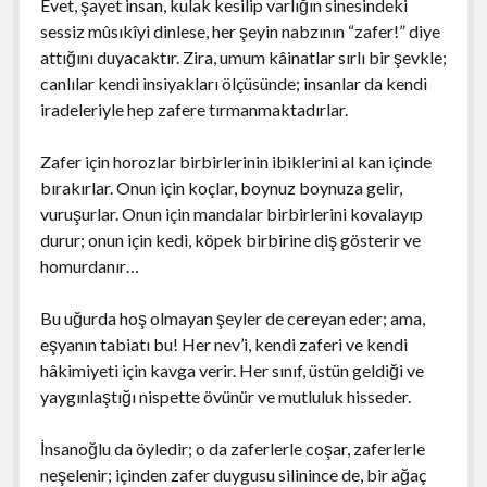
Evet, şayet insan, kulak kesilip varlığın sinesindeki
sessiz mûsıkîyi dinlese, her şeyin nabzının “zafer!” diye
attığını duyacaktır. Zira, umum kâinatlar sırlı bir şevkle;
canlılar kendi insiyakları ölçüsünde; insanlar da kendi
iradeleriyle hep zafere tırmanmaktadırlar.
Zafer için horozlar birbirlerinin ibiklerini al kan içinde
bırakırlar. Onun için koçlar, boynuz boynuza gelir,
vuruşurlar. Onun için mandalar birbirlerini kovalayıp
durur; onun için kedi, köpek birbirine diş gösterir ve
homurdanır…
Bu uğurda hoş olmayan şeyler de cereyan eder; ama,
eşyanın tabiatı bu! Her nev’i, kendi zaferi ve kendi
hâkimiyeti için kavga verir. Her sınıf, üstün geldiği ve
yaygınlaştığı nispette övünür ve mutluluk hisseder.
İnsanoğlu da öyledir; o da zaferlerle coşar, zaferlerle
neşelenir; içinden zafer duygusu silinince de, bir ağaç