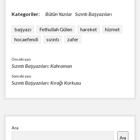
ac
u
h
h
e
es
at
ar
Kategoriler:
Bütün Yazılar
Sızıntı Başyazıları
b
ky
s
e
o
A
başyazı
Fethullah Gülen
hareket
hizmet
o
p
hocaefendi
sızıntı
zafer
k
p
Önceki yazı
Sızıntı Başyazıları: Kahraman
Sonraki yazı
Sızıntı Başyazıları: Kırağı Korkusu
Yan
Ara
Menü
Ara