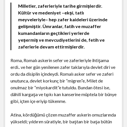
Milletler, zaferleriyle tarihe girmişlerdir.
Kültür ve medeniyet –ekşi, tatlı
meyveleriyle– hep zafer kaideleri üzerinde
gelişmiştir. Ümranlar, fatih ve muzaffer
kumandanların geçtikleri yerlerde
yeşermiş ve mevcudiyetlerini de, fetih ve
zaferlerle devam ettirmişlerdir.
Roma, Romalı askerin sefer ve zaferleriyle ihtişama
erdi.. ve her gün yenilenen zafer taklarıyla devlet diri ve
ordu da disiplin içindeydi. Romalı asker sefer ve zaferi
unutunca, devlet korkunç bir “migren”e, Milet de
onulmaz bir “miyokardit”e tutuldu. Bundan ötesi ise,
dâhilî kargaşa ve tıpkı kan kanserine müptela bir bünye
gibi, içten içe eriyip tükenme.
Atina, kördüğümü çözen muzaffer askerin omuzlarında
yükseldi; yıldırım süratiyle, bir baştan bir başa bütün