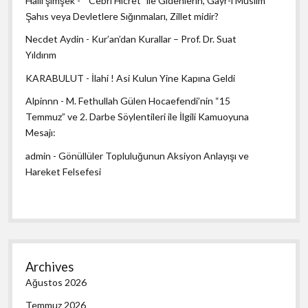
Halil şimşek
-
“Cebrî Hicret” ile Gidenlerin, Gayr-ı Müslim
Şahıs veya Devletlere Sığınmaları, Zillet midir?
Necdet Aydin
-
Kur’an’dan Kurallar – Prof. Dr. Suat
Yıldırım
KARABULUT
-
İlahi ! Asi Kulun Yine Kapına Geldi
Alpinnn
-
M. Fethullah Gülen Hocaefendi’nin “15
Temmuz” ve 2. Darbe Söylentileri ile İlgili Kamuoyuna
Mesajı:
admin
-
Gönüllüler Topluluğunun Aksiyon Anlayışı ve
Hareket Felsefesi
Archives
Ağustos 2026
Temmuz 2026