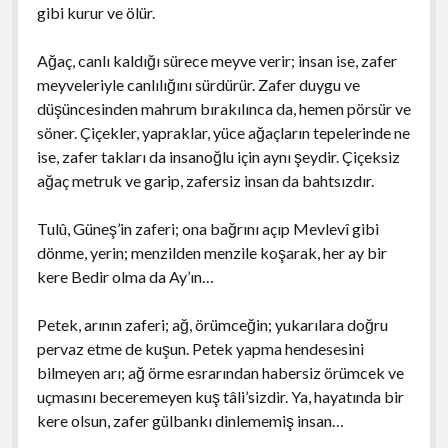
gibi kurur ve ölür.
Ağaç, canlı kaldığı sürece meyve verir; insan ise, zafer
meyveleriyle canlılığını sürdürür. Zafer duygu ve
düşüncesinden mahrum bırakılınca da, hemen pörsür ve
söner. Çiçekler, yapraklar, yüce ağaçların tepelerinde ne
ise, zafer takları da insanoğlu için aynı şeydir. Çiçeksiz
ağaç metruk ve garip, zafersiz insan da bahtsızdır.
Tulû, Güneş’in zaferi; ona bağrını açıp Mevlevî gibi
dönme, yerin; menzilden menzile koşarak, her ay bir
kere Bedir olma da Ay’ın…
Petek, arının zaferi; ağ, örümceğin; yukarılara doğru
pervaz etme de kuşun. Petek yapma hendesesini
bilmeyen arı; ağ örme esrarından habersiz örümcek ve
uçmasını beceremeyen kuş tâli’sizdir. Ya, hayatında bir
kere olsun, zafer gülbankı dinlememiş insan…