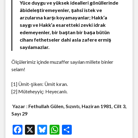
Yüce duygu ve yüksek idealleri gönüllerinde
âbideleştiremeyenler, şahsî istek ve
arzularına karşı koyamayanlar; Hakk’a
saygı ve Hakk’a esaretteki zevki idrak
edemeyenler, bir baştan bir başa bütün
cihanı fethetseler dahi asla zafere ermiş
sayılamazlar.
Ölçülerimiz içinde muzaffer sayılan millete binler
selam!
[1] Ümit-şiken: Ümit kıran.
[2] Müteheyyiç: Heyecanlı.
Yazar : Fethullah Gülen,
Sızıntı, Haziran 1981, Cilt 3,
Sayı 29
F
X
Bl
W
S