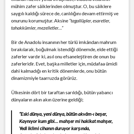
mühim zafer sâiklerinden olmuştur. O, bu sâiklere
saygılı kaldığı sürece de, canlılığını devam ettirmiş ve
onurunu korumuştur. Aksine
“tagallüpler, esaretler,
tahakkümler, mezelletler…”
Bir de Anadolu insanının her türlü imkândan mahrum
bırakılarak, boğulmak istendiği dönemde, elde ettiği
zaferler vardır ki, asıl onu efsaneleştiren de onun bu
zaferleridir. Evet, başka milletler için, müdafaa ümidi
dahi kalmadığı en kritik dönemlerde, onu bütün
dinamizmiyle taarruzda görürüz.
Ülkesinin dört bir taraftan sarıldığı, bütün yabancı
dünyaların akın akın üzerine geldiği;
“Eski dünya, yeni dünya, bütün akvâm-ı beşer,
Kaynıyor kum gibi… mahşer mi hakikat mahşer,
Yedi iklimi cihanın duruyor karşında,