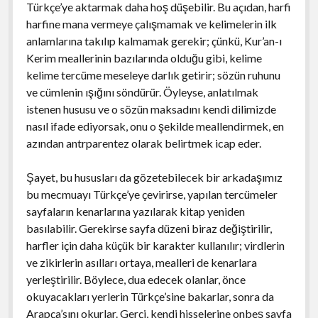
Türkçe’ye aktarmak daha hoş düşebilir. Bu açıdan, harfi
harfine mana vermeye çalışmamak ve kelimelerin ilk
anlamlarına takılıp kalmamak gerekir; çünkü, Kur’an-ı
Kerim meallerinin bazılarında olduğu gibi, kelime
kelime tercüme meseleye darlık getirir; sözün ruhunu
ve cümlenin ışığını söndürür. Öyleyse, anlatılmak
istenen hususu ve o sözün maksadını kendi dilimizde
nasıl ifade ediyorsak, onu o şekilde meallendirmek, en
azından antrparentez olarak belirtmek icap eder.
Şayet, bu hususları da gözetebilecek bir arkadaşımız
bu mecmuayı Türkçe’ye çevirirse, yapılan tercümeler
sayfaların kenarlarına yazılarak kitap yeniden
basılabilir. Gerekirse sayfa düzeni biraz değiştirilir,
harfler için daha küçük bir karakter kullanılır; virdlerin
ve zikirlerin asılları ortaya, mealleri de kenarlara
yerleştirilir. Böylece, dua edecek olanlar, önce
okuyacakları yerlerin Türkçe’sine bakarlar, sonra da
Arapça’sını okurlar. Gerçi, kendi hisselerine onbeş sayfa