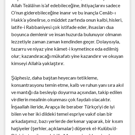
Allah Teâlâ’nın is’af edebileceğine, ihtiyaçlarını sadece
O’nun giderebileceğine inanır ve bu inançla Cenâb-ı
Hakk’a yönelirse, o müddet zarfında onun kalbi, hisleri,
latife-i Rabbaniyesi çok istifade eder, ihsasları dua
boyunca demlenir ve insan huzurda bulunuyor olmanın
lezzetiyle zaman zaman kendinden geçer. Dolayısıyla,
tazarru ve niyaz yine kâmet-i kıymetince eda edilmiş
olur; kazandıracağı mükafatı yine kazandırır ve okuyan
kimseyi Allah’a yaklaştırır.
Şüphesiz, daha baştan heyecanı tetikleme,
konsantrasyonu temin etme, kalb ve ruhun yanı sıra akıl
ve mantığı da besleyip doyurma açısından, takip edilen
virdlerin mealinin okunması çok faydalı olacaktır.
İnşaallah ileride, Arapça ile beraber Türkçe’yi de iyi
bilen ve her iki dildeki temel espriye vakıf olan bir
arkadaşımız, bazı yerlerde derkenar yaparak, bir kısım
haşiyeler (şerhler, açıklamalar) düşerek el-Kulûbu’d-