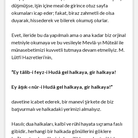
düşmüşse, işin içine meal de girince otuz sayfa
okumaları icap eder; fakat, biraz zahmetli de olsa
duyarak, hissederek ve bilerek okumuş olurlar.
Evet, ileride bu da yapılmalı ama o ana kadar biz orjinal
metniyle okumaya ve bu vesileyle Mevlâ-yı Müteâl ile
münasebetimizi kuvvetli tutmaya devam etmeliyiz. M.
Lütfî Hazretleri’nin,
“Ey tâlib-i feyz-i Hudâ gel halkaya, gir halkaya!
Ey âşık-ı nûr-i Hudâ gel halkaya, gir halkaya!”
davetine icabet ederek, bir manevî şirkete de biz
başvurmalı ve halkadaki yerimizi almalıyız.
Hasılı; dua halkaları, kalbî ve rûhî hayata sıçrama faslı
gibidir.. herhangi bir halkada gönüllerini göklere