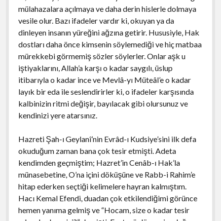
mülahazalara açılmaya ve daha derin hislerle dolmaya
vesile olur. Bazı ifadeler vardır ki, okuyan ya da
dinleyen insanın yüreğini ağzına getirir. Hususiyle, Hak
dostları daha önce kimsenin söylemediği ve hiç matbaa
mürekkebi görmemiş sözler söylerler. Onlar aşk u
iştiyaklarını, Allah’a karşı o kadar saygılı, üslup
itibarıyla o kadar ince ve Mevlâ-yı Müteâl’e o kadar
layık bir eda ile seslendirirler ki, o ifadeler karşısında
kalbinizin ritmi değişir, bayılacak gibi olursunuz ve
kendinizi yere atarsınız.
Hazreti Şah-ı Geylanî’nin Evrâd-ı Kudsiye’sini ilk defa
okuduğum zaman bana çok tesir etmişti. Adeta
kendimden geçmiştim; Hazret’in Cenâb-ı Hak’la
münasebetine, O’na içini döküşüne ve Rabb-i Rahim’e
hitap ederken seçtiği kelimelere hayran kalmıştım.
Hacı Kemal Efendi, duadan çok etkilendiğimi görünce
hemen yanıma gelmiş ve “Hocam, size o kadar tesir