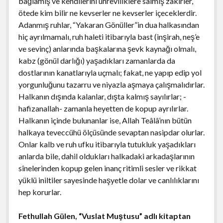
bağlamış ve kendilerini uhrevîliklere salmış zâkirler,
ötede kim bilir ne kevserler ne kevserler içeceklerdir.
Adanmış ruhlar, “Yakaran Gönüller”in dua halkasından
hiç ayrılmamalı, ruh haleti itibarıyla bast (inşirah, neş’e
ve sevinç) anlarında başkalarına şevk kaynağı olmalı,
kabz (gönül darlığı) yaşadıkları zamanlarda da
dostlarının kanatlarıyla uçmalı; fakat, ne yapıp edip yol
yorgunluğunu tazarru ve niyazla aşmaya çalışmalıdırlar.
Halkanın dışında kalanlar, dışta kalmış sayılırlar; -
hafizanallah- zamanla heyetten de kopup ayrılırlar.
Halkanın içinde bulunanlar ise, Allah Teâlâ’nın bütün
halkaya teveccühü ölçüsünde sevaptan nasipdar olurlar.
Onlar kalb ve ruh ufku itibarıyla tutukluk yaşadıkları
anlarda bile, dahil oldukları halkadaki arkadaşlarının
sînelerinden kopup gelen inanç ritimli sesler ve rikkat
yüklü iniltiler sayesinde haşyetle dolar ve canlılıklarını
hep korurlar.
Fethullah Gülen, “Vuslat Muştusu” adlı kitaptan