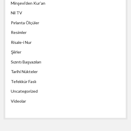
Minşevi’den Kur’an
Nil TV
Pırlanta Ölçüler
Resimler
Risale-i Nur
Şiirler
Sızıntı Başyazıları
Tarihi Nükteler
Tefekkür Faslı
Uncategorized
Videolar