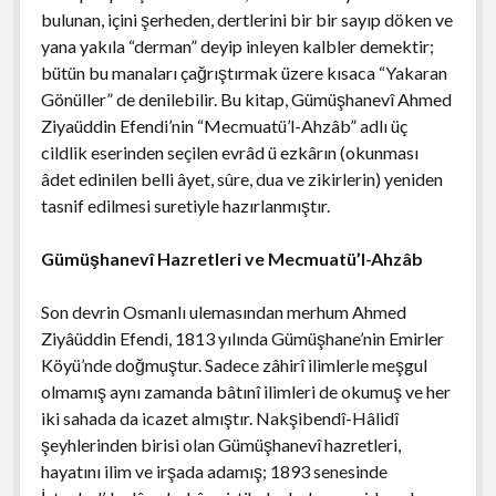
bulunan, içini şerheden, dertlerini bir bir sayıp döken ve
yana yakıla “derman” deyip inleyen kalbler demektir;
bütün bu manaları çağrıştırmak üzere kısaca “Yakaran
Gönüller” de denilebilir. Bu kitap, Gümüşhanevî Ahmed
Ziyaüddin Efendi’nin “Mecmuatü’l-Ahzâb” adlı üç
cildlik eserinden seçilen evrâd ü ezkârın (okunması
âdet edinilen belli âyet, sûre, dua ve zikirlerin) yeniden
tasnif edilmesi suretiyle hazırlanmıştır.
Gümüşhanevî Hazretleri ve Mecmuatü’l-Ahzâb
Son devrin Osmanlı ulemasından merhum Ahmed
Ziyâüddin Efendi, 1813 yılında Gümüşhane’nin Emirler
Köyü’nde doğmuştur. Sadece zâhirî ilimlerle meşgul
olmamış aynı zamanda bâtınî ilimleri de okumuş ve her
iki sahada da icazet almıştır. Nakşibendî-Hâlidî
şeyhlerinden birisi olan Gümüşhanevî hazretleri,
hayatını ilim ve irşada adamış; 1893 senesinde