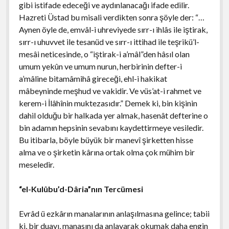
gibi istifade edeceği ve aydınlanacağı ifade edilir.
Hazreti Üstad bu misali verdikten sonra şöyle der: “…
Aynen öyle de, emvâl-i uhreviyede sırr-ı ihlâs ile iştirak,
sırr-ı uhuvvet ile tesanüd ve sırr-ı ittihad ile teşrikü’l-
mesâi neticesinde, o “iştirak-i a’mâl”den hâsıl olan
umum yekûn ve umum nurun, herbirinin defter-i
a’mâline bitamâmihâ gireceği, ehl-i hakikat
mâbeyninde meşhud ve vakidir. Ve vüs’at-i rahmet ve
kerem-i İlâhînin muktezasıdır.” Demek ki, bin kişinin
dahil olduğu bir halkada yer almak, hasenât defterine o
bin adamın hepsinin sevabını kaydettirmeye vesiledir.
Bu itibarla, böyle büyük bir manevî şirketten hisse
alma ve o şirketin kârına ortak olma çok mühim bir
meseledir.
“el-Kulûbu’d-Dâria”nın Tercümesi
Evrâd ü ezkârın manalarının anlaşılmasına gelince; tabii
ki, bir duayı, manasını da anlayarak okumak daha engin