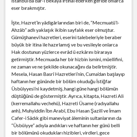
İstanbul’da dâr-ı bekâya irtihal ederken geride onlarca
eser bırakmıştır.
İşte, Hazret’in yâdigârlarından biri de, “Mecmuatü’l-
Ahzâb” adlı yaklaşık ikibin sayfalık eser olmuştur.
Gümüşhanevî hazretleri, eserini talebeleriyle beraber
büyük bir itina ile hazırlamış ve bu vesileyle onlarca
Hak dostunun yüzlerce evrâd ü ezkârını biraraya
getirmiştir. Mecmuada her bir hizbin ismini, müellifini,
ne zaman ve ne şekilde okunacağını da belirtmiştir.
Mesela, Hasan Basrî Hazretleri’nin, Cuma’dan başlayıp
haftanın her gününde bir bölüm okuduğu İstiğfar
Üsbûiyyesi’ni kaydetmiş, hangi güne hangi bölümün
düştüğünü de göstermiştir. Ayrıca, kitapta, Hazreti Ali
(kerremallahu vechehû), Hazreti Üsame (radıyallahu
anh), Muhyiddin İbn Arabî, Ebu Hasan Şazilî ve İmam
Cafer-i Sâdık gibi maneviyat âleminin sultanlarının da
“Üsbûiyye” adıyla andıkları ve haftanın her günü belli
bir bölümünü okudukları hizibleri, virdleri, gece