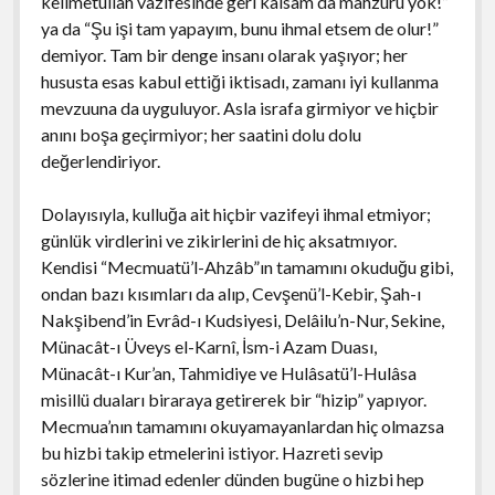
kelimetullah vazifesinde geri kalsam da mahzuru yok!”
ya da “Şu işi tam yapayım, bunu ihmal etsem de olur!”
demiyor. Tam bir denge insanı olarak yaşıyor; her
hususta esas kabul ettiği iktisadı, zamanı iyi kullanma
mevzuuna da uyguluyor. Asla israfa girmiyor ve hiçbir
anını boşa geçirmiyor; her saatini dolu dolu
değerlendiriyor.
Dolayısıyla, kulluğa ait hiçbir vazifeyi ihmal etmiyor;
günlük virdlerini ve zikirlerini de hiç aksatmıyor.
Kendisi “Mecmuatü’l-Ahzâb”ın tamamını okuduğu gibi,
ondan bazı kısımları da alıp, Cevşenü’l-Kebir, Şah-ı
Nakşibend’in Evrâd-ı Kudsiyesi, Delâilu’n-Nur, Sekine,
Münacât-ı Üveys el-Karnî, İsm-i Azam Duası,
Münacât-ı Kur’an, Tahmidiye ve Hulâsatü’l-Hulâsa
misillü duaları biraraya getirerek bir “hizip” yapıyor.
Mecmua’nın tamamını okuyamayanlardan hiç olmazsa
bu hizbi takip etmelerini istiyor. Hazreti sevip
sözlerine itimad edenler dünden bugüne o hizbi hep