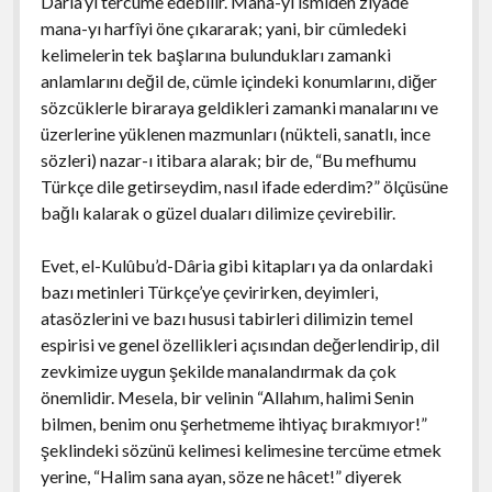
Dâria’yı tercüme edebilir. Mana-yı ismîden ziyade
mana-yı harfîyi öne çıkararak; yani, bir cümledeki
kelimelerin tek başlarına bulundukları zamanki
anlamlarını değil de, cümle içindeki konumlarını, diğer
sözcüklerle biraraya geldikleri zamanki manalarını ve
üzerlerine yüklenen mazmunları (nükteli, sanatlı, ince
sözleri) nazar-ı itibara alarak; bir de, “Bu mefhumu
Türkçe dile getirseydim, nasıl ifade ederdim?” ölçüsüne
bağlı kalarak o güzel duaları dilimize çevirebilir.
Evet, el-Kulûbu’d-Dâria gibi kitapları ya da onlardaki
bazı metinleri Türkçe’ye çevirirken, deyimleri,
atasözlerini ve bazı hususi tabirleri dilimizin temel
espirisi ve genel özellikleri açısından değerlendirip, dil
zevkimize uygun şekilde manalandırmak da çok
önemlidir. Mesela, bir velinin “Allahım, halimi Senin
bilmen, benim onu şerhetmeme ihtiyaç bırakmıyor!”
şeklindeki sözünü kelimesi kelimesine tercüme etmek
yerine, “Halim sana ayan, söze ne hâcet!” diyerek