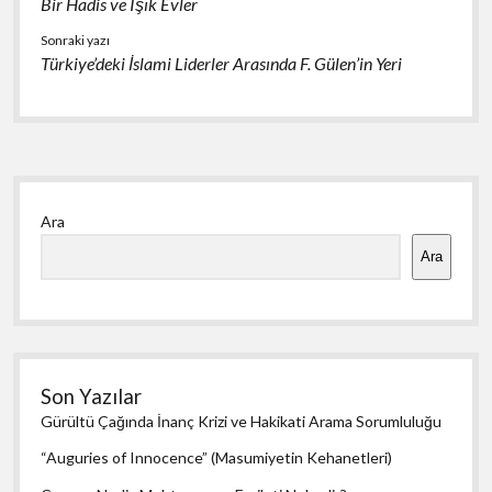
Bir Hadis ve Işık Evler
Sonraki yazı
Türkiye’deki İslami Liderler Arasında F. Gülen’in Yeri
Yan
Ara
Menü
Ara
Son Yazılar
Gürültü Çağında İnanç Krizi ve Hakikati Arama Sorumluluğu
“Auguries of Innocence” (Masumiyetin Kehanetleri)