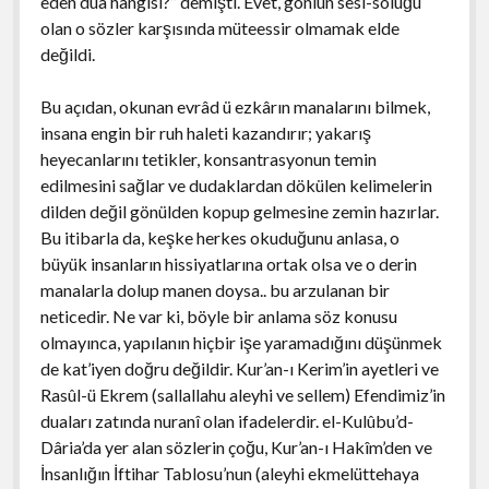
eden dua hangisi?” demişti. Evet, gönlün sesi-soluğu
olan o sözler karşısında müteessir olmamak elde
değildi.
Bu açıdan, okunan evrâd ü ezkârın manalarını bilmek,
insana engin bir ruh haleti kazandırır; yakarış
heyecanlarını tetikler, konsantrasyonun temin
edilmesini sağlar ve dudaklardan dökülen kelimelerin
dilden değil gönülden kopup gelmesine zemin hazırlar.
Bu itibarla da, keşke herkes okuduğunu anlasa, o
büyük insanların hissiyatlarına ortak olsa ve o derin
manalarla dolup manen doysa.. bu arzulanan bir
neticedir. Ne var ki, böyle bir anlama söz konusu
olmayınca, yapılanın hiçbir işe yaramadığını düşünmek
de kat’iyen doğru değildir. Kur’an-ı Kerim’in ayetleri ve
Rasûl-ü Ekrem (sallallahu aleyhi ve sellem) Efendimiz’in
duaları zatında nuranî olan ifadelerdir. el-Kulûbu’d-
Dâria’da yer alan sözlerin çoğu, Kur’an-ı Hakîm’den ve
İnsanlığın İftihar Tablosu’nun (aleyhi ekmelüttehaya