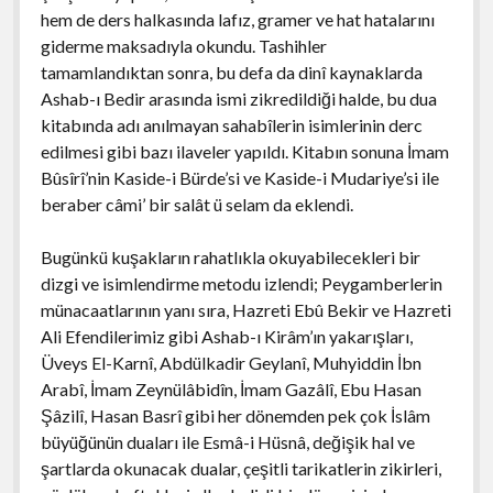
hem de ders halkasında lafız, gramer ve hat hatalarını
giderme maksadıyla okundu. Tashihler
tamamlandıktan sonra, bu defa da dinî kaynaklarda
Ashab-ı Bedir arasında ismi zikredildiği halde, bu dua
kitabında adı anılmayan sahabîlerin isimlerinin derc
edilmesi gibi bazı ilaveler yapıldı. Kitabın sonuna İmam
Bûsîrî’nin Kaside-i Bürde’si ve Kaside-i Mudariye’si ile
beraber câmi’ bir salât ü selam da eklendi.
Bugünkü kuşakların rahatlıkla okuyabilecekleri bir
dizgi ve isimlendirme metodu izlendi; Peygamberlerin
münacaatlarının yanı sıra, Hazreti Ebû Bekir ve Hazreti
Ali Efendilerimiz gibi Ashab-ı Kirâm’ın yakarışları,
Üveys El-Karnî, Abdülkadir Geylanî, Muhyiddin İbn
Arabî, İmam Zeynülâbidîn, İmam Gazâlî, Ebu Hasan
Şâzilî, Hasan Basrî gibi her dönemden pek çok İslâm
büyüğünün duaları ile Esmâ-i Hüsnâ, değişik hal ve
şartlarda okunacak dualar, çeşitli tarikatlerin zikirleri,