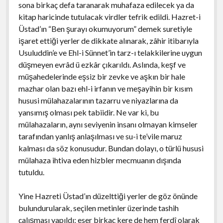
sona birkaç defa taranarak muhafaza edilecek ya da
kitap haricinde tutulacak virdler tefrik edildi. Hazret-i
Üstad’ın “Ben şurayı okumuyorum” demek suretiyle
işaret ettiği yerler de dikkate alınarak, zâhir itibarıyla
Usuluddin’e ve Ehl-i Sünnet’in tarz-ı telakkilerine uygun
düşmeyen evrâd ü ezkâr çıkarıldı. Aslında, keşf ve
müşahedelerinde eşsiz bir zevke ve aşkın bir hale
mazhar olan bazı ehl-i irfanın ve meşayihin bir kısım
hususi mülahazalarının tazarru ve niyazlarına da
yansımış olması pek tabiidir. Ne var ki, bu
mülahazaların, aynı seviyenin insanı olmayan kimseler
tarafından yanlış anlaşılması ve su-i te’vile maruz
kalması da söz konusudur. Bundan dolayı, o türlü hususi
mülahaza ihtiva eden hizbler mecmuanın dışında
tutuldu.
Yine Hazreti Üstad’ın düzelttiği yerler de göz önünde
bulundurularak, seçilen metinler üzerinde tashih
çalışması yapıldı; eser birkaç kere de hem ferdî olarak