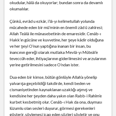
okudular, hâlâ da okuyorlar; bundan sonra da devamlı
okumalılar.
Çünkü, evrâd u ezkâr, i’lâ-yı kelimetullah yolunda
mücahede eden bir mü’minin en önemli zâd ü zahîresi;
Allah Teâlâ ile münasebetinin de emaresidir. Cenâb-ı
Hakk’ın gücüne ve kuvvetine, her şeye kâdir olduğuna
ve her şeyi O’nun yaptığına inanan bir insan, bu
inancının gereği olarak mutlaka Mevlâ-yı Müteâl’e
teveccüh eder, ihtiyaçlarının giderilmesini ve arzularının
yerine getirilmesini sadece O’ndan ister.
Dua eden bir kimse, bütün gönlüyle Allah’a yönelip
yalvarışa geçebildiği takdirde, kendi beden ve
cismaniyetinden kaynaklanan uzaklığı aşmış ve
kendisine her şeyden daha yakın olan Rabb-i Rahîm’e
kurbet kesbetmiş olur. Cenâb-ı Hak da ona, duyması
lüzumlu olan sesleri duyurur, görmesi gerekenleri
gösterir, söylemesi icap eden sözleri söyletir ve onu