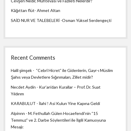
Cevşen Nedir, Muhtevası ve Fazileti Nelerdir?
Kâğıttan flüt- Ahmet Altan
SAİD NUR VE TALEBELERİ -Osman Yüksel Serdengeçti
Recent Comments
Halil şimşek
-
“Cebrî Hicret” ile Gidenlerin, Gayr-ı Müslim
Şahıs veya Devletlere Sığınmaları, Zillet midir?
Necdet Aydin
-
Kur’an’dan Kurallar – Prof. Dr. Suat
Yıldırım
KARABULUT
-
İlahi ! Asi Kulun Yine Kapına Geldi
Alpinnn
-
M. Fethullah Gülen Hocaefendi’nin “15
Temmuz” ve 2. Darbe Söylentileri ile İlgili Kamuoyuna
Mesajı: