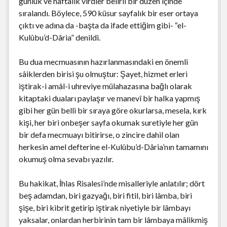
günlük ve haftalık virdler belirli bir düzen içinde
sıralandı. Böylece, 590 küsur sayfalık bir eser ortaya
çıktı ve adına da -başta da ifade ettiğim gibi- “el-
Kulûbu’d-Dâria” denildi.
Bu dua mecmuasının hazırlanmasındaki en önemli
sâiklerden birisi şu olmuştur: Şayet, hizmet erleri
iştirak-i amâl-i uhreviye mülahazasına bağlı olarak
kitaptaki duaları paylaşır ve manevî bir halka yapmış
gibi her gün belli bir sıraya göre okurlarsa, mesela, kırk
kişi, her biri onbeşer sayfa okumak suretiyle her gün
bir defa mecmuayı bitirirse, o zincire dahil olan
herkesin amel defterine el-Kulûbu’d-Dâria’nın tamamını
okumuş olma sevabı yazılır.
Bu hakikat, İhlas Risalesi’nde misalleriyle anlatılır; dört
beş adamdan, biri gazyağı, biri fitil, biri lâmba, biri
şişe, biri kibrit getirip iştirak niyetiyle bir lâmbayı
yaksalar, onlardan herbirinin tam bir lâmbaya mâlikmiş