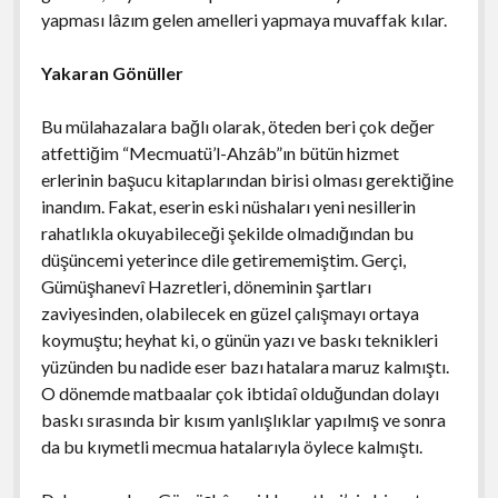
yapması lâzım gelen amelleri yapmaya muvaffak kılar.
Yakaran Gönüller
Bu mülahazalara bağlı olarak, öteden beri çok değer
atfettiğim “Mecmuatü’l-Ahzâb”ın bütün hizmet
erlerinin başucu kitaplarından birisi olması gerektiğine
inandım. Fakat, eserin eski nüshaları yeni nesillerin
rahatlıkla okuyabileceği şekilde olmadığından bu
düşüncemi yeterince dile getirememiştim. Gerçi,
Gümüşhanevî Hazretleri, döneminin şartları
zaviyesinden, olabilecek en güzel çalışmayı ortaya
koymuştu; heyhat ki, o günün yazı ve baskı teknikleri
yüzünden bu nadide eser bazı hatalara maruz kalmıştı.
O dönemde matbaalar çok ibtidaî olduğundan dolayı
baskı sırasında bir kısım yanlışlıklar yapılmış ve sonra
da bu kıymetli mecmua hatalarıyla öylece kalmıştı.