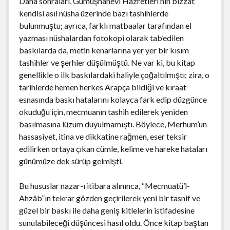
Daha sonraları, Gümüşhânevi Hazretleri’nin bizzat
kendisi asıl nüsha üzerinde bazı tashihlerde
bulunmuştu; ayrıca, farklı matbaalar tarafından el
yazması nüshalardan fotokopi olarak tab’edilen
baskılarda da, metin kenarlarına yer yer bir kısım
tashihler ve şerhler düşülmüştü. Ne var ki, bu kitap
genellikle o ilk baskılardaki haliyle çoğaltılmıştı; zira, o
tarihlerde hemen herkes Arapça bildiği ve kıraat
esnasında baskı hatalarını kolayca fark edip düzgünce
okuduğu için, mecmuanın tashih edilerek yeniden
basılmasına lüzum duyulmamıştı. Böylece, Merhum’un
hassasiyet, itina ve dikkatine rağmen, eser teksir
edilirken ortaya çıkan cümle, kelime ve hareke hataları
günümüze dek sürüp gelmişti.
Bu hususlar nazar-ı itibara alınınca, “Mecmuatü’l-
Ahzâb”ın tekrar gözden geçirilerek yeni bir tasnif ve
güzel bir baskı ile daha geniş kitlelerin istifadesine
sunulabileceği düşüncesi hasıl oldu. Önce kitap baştan