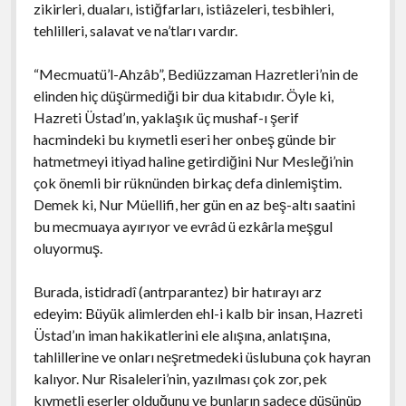
zikirleri, duaları, istiğfarları, istiâzeleri, tesbihleri,
tehlilleri, salavat ve na’tları vardır.
“Mecmuatü’l-Ahzâb”, Bediüzzaman Hazretleri’nin de
elinden hiç düşürmediği bir dua kitabıdır. Öyle ki,
Hazreti Üstad’ın, yaklaşık üç mushaf-ı şerif
hacmindeki bu kıymetli eseri her onbeş günde bir
hatmetmeyi itiyad haline getirdiğini Nur Mesleği’nin
çok önemli bir rüknünden birkaç defa dinlemiştim.
Demek ki, Nur Müellifi, her gün en az beş-altı saatini
bu mecmuaya ayırıyor ve evrâd ü ezkârla meşgul
oluyormuş.
Burada, istidradî (antrparantez) bir hatırayı arz
edeyim: Büyük alimlerden ehl-i kalb bir insan, Hazreti
Üstad’ın iman hakikatlerini ele alışına, anlatışına,
tahlillerine ve onları neşretmedeki üslubuna çok hayran
kalıyor. Nur Risaleleri’nin, yazılması çok zor, pek
kıymetli eserler olduğunu ve bunların sadece düşünüp