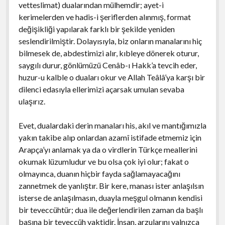
vetteslimat) dualarından mülhemdir; ayet-i
kerimelerden ve hadis-i şeriflerden alınmış, format
değişikliği yapılarak farklı bir şekilde yeniden
seslendirilmiştir. Dolayısıyla, biz onların manalarını hiç
bilmesek de, abdestimizi alır, kıbleye dönerek oturur,
saygılı durur, gönlümüzü Cenâb-ı Hakk’a tevcih eder,
huzur-u kalble o duaları okur ve Allah Teâlâ’ya karşı bir
dilenci edasıyla ellerimizi açarsak umulan sevaba
ulaşırız.
Evet, dualardaki derin manaları his, akıl ve mantığımızla
yakın takibe alıp onlardan azamî istifade etmemiz için
Arapça’yı anlamak ya da o virdlerin Türkçe meallerini
okumak lüzumludur ve bu olsa çok iyi olur; fakat o
olmayınca, duanın hiçbir fayda sağlamayacağını
zannetmek de yanlıştır. Bir kere, manası ister anlaşılsın
isterse de anlaşılmasın, duayla meşgul olmanın kendisi
bir teveccühtür; dua ile değerlendirilen zaman da başlı
başına bir teveccüh vaktidir. İnsan, arzularını yalnızca