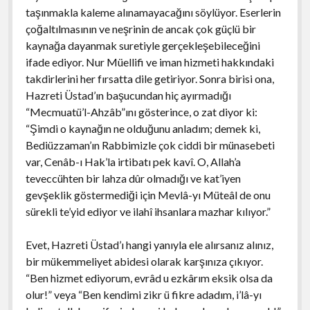
taşınmakla kaleme alınamayacağını söylüyor. Eserlerin
çoğaltılmasının ve neşrinin de ancak çok güçlü bir
kaynağa dayanmak suretiyle gerçekleşebileceğini
ifade ediyor. Nur Müellifi ve iman hizmeti hakkındaki
takdirlerini her fırsatta dile getiriyor. Sonra birisi ona,
Hazreti Üstad’ın başucundan hiç ayırmadığı
“Mecmuatü’l-Ahzâb”ını gösterince, o zat diyor ki:
“Şimdi o kaynağın ne olduğunu anladım; demek ki,
Bediüzzaman’ın Rabbimizle çok ciddi bir münasebeti
var, Cenâb-ı Hak’la irtibatı pek kavî. O, Allah’a
teveccühten bir lahza dûr olmadığı ve kat’iyen
gevşeklik göstermediği için Mevlâ-yı Müteâl de onu
sürekli te’yid ediyor ve ilahî ihsanlara mazhar kılıyor.”
Evet, Hazreti Üstad’ı hangi yanıyla ele alırsanız alınız,
bir mükemmeliyet abidesi olarak karşınıza çıkıyor.
“Ben hizmet ediyorum, evrâd u ezkârım eksik olsa da
olur!” veya “Ben kendimi zikr ü fikre adadım, i’lâ-yı