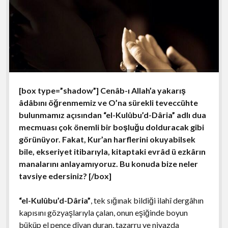
[box type=”shadow”] Cenâb-ı Allah’a yakarış
âdâbını öğrenmemiz ve O’na sürekli teveccühte
bulunmamız açısından “el-Kulûbu’d-Dâria” adlı dua
mecmuası çok önemli bir boşluğu dolduracak gibi
görünüyor. Fakat, Kur’an harflerini okuyabilsek
bile, ekseriyet itibarıyla, kitaptaki evrâd ü ezkârın
manalarını anlayamıyoruz. Bu konuda bize neler
tavsiye edersiniz?
[/box]
“el-Kulûbu’d-Dâria”
, tek sığınak bildiği ilahî dergâhın
kapısını gözyaşlarıyla çalan, onun eşiğinde boyun
büküp el pençe dîvan duran, tazarru ve niyazda