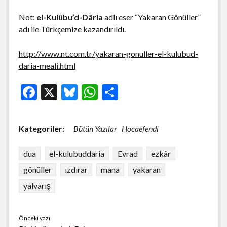
Not:
el-Kulûbu’d-Dâria
adlı eser “Yakaran Gönüller”
adı ile Türkçemize kazandırıldı.
http://www.nt.com.tr/yakaran-gonuller-el-kulubud-
daria-meali.html
F
X
Bl
W
S
ac
u
h
h
e
es
at
ar
Kategoriler:
Bütün Yazılar
Hocaefendi
b
ky
s
e
o
A
dua
el-kulubuddaria
Evrad
ezkâr
o
p
gönüller
ızdırar
mana
yakaran
k
p
yalvarış
Önceki yazı