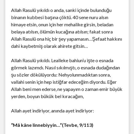
Allah Rasulü yıkıldı o anda, sanki içinde bulunduğu
binanın kubbesi başına çöktü. 40 sene nuru alsın
himaye etsin, onun için her mehalike girsin, beladan
belaya atılsın, ölümün kucağına atılsın; fakat sonra
Allah Rasulü ona hiç bir şey yapamasın…Şefaat hakkını
dahi kaybetmiş olarak ahirete gitsin…
Allah Rasulü yıkıldı. Lealleke bahiun’u işte o esnada
görmek lazımdı. Nasıl sıkılmıştı, o esnada dudağından
şu sözler dökülüyordu: Nehyolunmadıktan sonra,
vallahi senin için hep istiğfar edeceğim diyordu. Eğer
Allah beni men ederse, ne yapayım o zaman emir büyük
yerden, boyun bükük bel kıracağım,
Allah ayet indiriyor, anında ayet indiriyor:
“Mâ kâne linnebiyyin…”(Tevbe, 9/113)