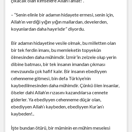
çıkacak olan kimselere Allah’ı anlat!”.
– “Senin elinle bir adamın hidayete ermesi, senin için,
Allah’ın verdiği yığın yığın mallardan, develerden,
koyunlardan daha hayırlıdır” diyordu.
Bir adamın hidayetine vesile olmak, bu milletten olan
bir tek ferdin imanı, bu memleketin topyekûn
ölmesinden daha mühimdir. İzmir’in zelzele olup yerin
dibine batması, bir tek insanın imandan çıkması
mevzuunda çok hafif kalır. Bir insanın ebediyyen
cehenneme gitmesi, bin defa Türkiye’nin
kaybedilmesinden daha mühimdir. Çünkü ölen insanlar,
ölseler dahi Allah’ın rızasını kazandılarsa cennete
giderler. Ya ebediyyen cehenneme düçár olan,
ebediyyen Allah’ı kaybeden, ebediyyen Kur’an’ı
kaybeden!..
İşte bundan ötürü, bir müminin en mühim meselesi