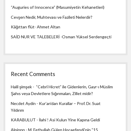
“Auguries of Innocence” (Masumiyetin Kehanetleri)
Cevşen Nedir, Muhtevası ve Fazileti Nelerdir?
Kâğıttan flüt- Ahmet Altan
SAİD NUR VE TALEBELERİ -Osman Yüksel Serdengeçti
Recent Comments
Halil şimşek
-
“Cebrî Hicret” ile Gidenlerin, Gayr-ı Müslim
Şahıs veya Devletlere Sığınmaları, Zillet midir?
Necdet Aydin
-
Kur’an’dan Kurallar – Prof. Dr. Suat
Yıldırım
KARABULUT
-
İlahi ! Asi Kulun Yine Kapına Geldi
Alpinnn
-
M. Fethullah Gülen Hocaefendi’nin “15