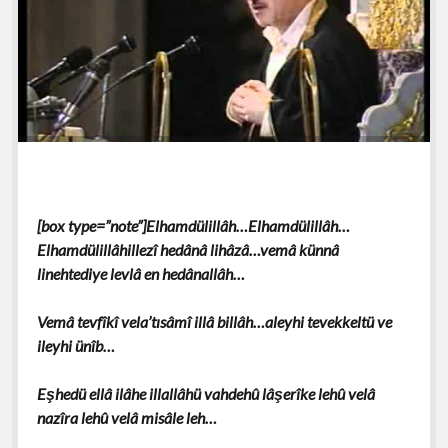
[box type=”note”]Elhamdülillâh…Elhamdülillâh…
Elhamdülillâhillezî hedânâ lihâzâ…vemâ künnâ
linehtediye levlâ en hedânallâh…
Vemâ tevfîkî vela’tısâmî illâ billâh…aleyhi tevekkeltü ve
ileyhi ünîb…
Eşhedü ellâ ilâhe illallâhü vahdehû lâşerîke lehû velâ
nazîra lehû velâ misâle leh…