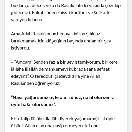
buzlar çözülecek ve o da Rasulullah deryasında çözülüp
gidecekti. Fakat sadece hiss-i karâbet ve şefkatle
yapıyordu bunu.
Ama Allah Rasulü onun himayesini karşılıksız
bırakmamak için, döşeğinin başında ondan bir şey
istiyordu.
– “Amcam! Senden fazla bir şey istemiyorum, bir kere
lâilâhe illallâh de mahkemeyi kübrada sana şefaat
edeyim!”. O tereddüt içindeydi zira yine Allah
Rasulünden öğreniyoruz:
“Nasıl yaşarsanız öyle ölürsünüz, nasıl ölürseniz
öyle haşr olursunuz”.
Ebu Talip lâilâhe illallâh diyerek yaşamamıştı ki öyle
ölsün!..Allah o an ona nasip etmeyecekti onu.