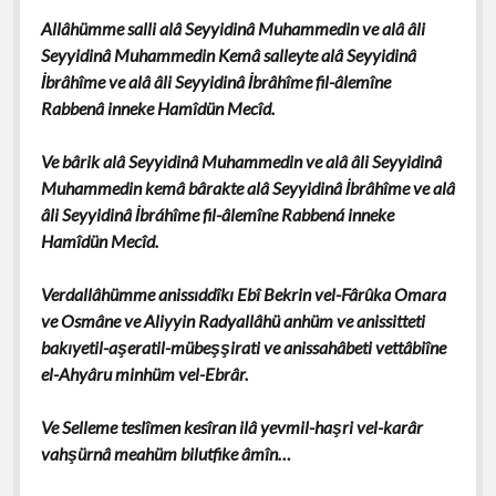
Allâhümme salli alâ Seyyidinâ Muhammedin ve alâ âli
Seyyidinâ Muhammedin Kemâ salleyte alâ Seyyidinâ
İbrâhîme ve alâ âli Seyyidinâ İbrâhîme fil-âlemîne
Rabbenâ inneke Hamîdün Mecîd.
Ve bârik alâ Seyyidinâ Muhammedin ve alâ âli Seyyidinâ
Muhammedin kemâ bârakte alâ Seyyidinâ İbrâhîme ve alâ
âli Seyyidinâ İbráhîme fil-âlemîne Rabbená inneke
Hamîdün Mecîd.
Verdallâhümme anissıddîkı Ebî Bekrin vel-Fârûka Omara
ve Osmâne ve Aliyyin Radyallâhü anhüm ve anissitteti
bakıyetil-aşeratil-mübeşşirati ve anissahâbeti vettâbiîne
el-Ahyâru minhüm vel-Ebrâr.
Ve Selleme teslîmen kesîran ilâ yevmil-haşri vel-karâr
vahşürnâ meahüm bilutfike âmîn…