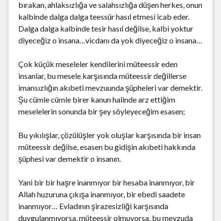
bırakan, ahlaksızlığa ve salahsızlığa düşen herkes, onun
kalbinde dalga dalga teessür hasıl etmesi icab eder.
Dalga dalga kalbinde tesir hasıl değilse, kalbi yoktur
diyeceğiz o insana…vicdanı da yok diyeceğiz o insana…
Çok küçük meseleler kendilerini müteessir eden
insanlar, bu mesele karşısında müteessir değillerse
imansızlığın akıbeti mevzuunda şüpheleri var demektir.
Şu cümle cümle birer kanun halinde arz ettiğim
meselelerin sonunda bir şey söyleyeceğim esasen;
Bu yıkılışlar, çözülüşler yok oluşlar karşısında bir insan
müteessir değilse, esasen bu gidişin akıbeti hakkında
şüphesi var demektir o insanın.
Yani bir bir haşre inanmıyor bir hesaba inanmıyor, bir
Allah huzuruna çıkışa inanmıyor, bir ebedi saadete
inanmıyor… Evladının şirazesizliği karşısında
duygulanmıyorsa, müteessir olmuyorsa, bu mevzuda