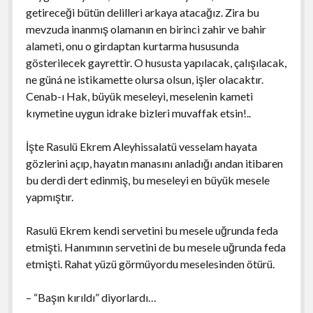
getireceği bütün delilleri arkaya atacağız. Zira bu
mevzuda inanmış olamanın en birinci zahir ve bahir
alameti, onu o girdaptan kurtarma hususunda
gösterilecek gayrettir. O hususta yapılacak, çalışılacak,
ne güná ne istikamette olursa olsun, işler olacaktır.
Cenab-ı Hak, büyük meseleyi, meselenin kameti
kıymetine uygun idrake bizleri muvaffak etsin!..
İşte Rasulü Ekrem Aleyhissalatü vesselam hayata
gözlerini açıp, hayatın manasını anladığı andan itibaren
bu derdi dert edinmiş, bu meseleyi en büyük mesele
yapmıştır.
Rasulü Ekrem kendi servetini bu mesele uğrunda feda
etmişti. Hanımının servetini de bu mesele uğrunda feda
etmişti. Rahat yüzü görmüyordu meselesinden ötürü.
– “Başın kırıldı” diyorlardı…