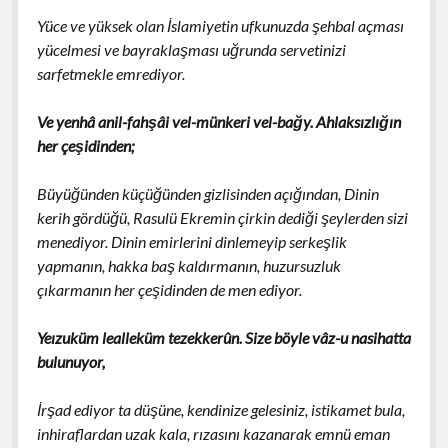
Yüce ve yüksek olan İslamiyetin ufkunuzda şehbal açması
yücelmesi ve bayraklaşması uğrunda servetinizi
sarfetmekle emrediyor.
Ve yenhâ anil-fahşâi vel-münkeri vel-bağy. Ahlaksızlığın
her çeşidinden;
Büyüğünden küçüğünden gizlisinden açığından, Dinin
kerih gördüğü, Rasulü Ekremin çirkin dediği şeylerden sizi
menediyor. Dinin emirlerini dinlemeyip serkeşlik
yapmanın, hakka baş kaldırmanın, huzursuzluk
çıkarmanın her çeşidinden de men ediyor.
Yeızuküm lealleküm tezekkerûn. Size böyle vâz-u nasihatta
bulunuyor,
İrşad ediyor ta düşüne, kendinize gelesiniz, istikamet bula,
inhiraflardan uzak kala, rızasını kazanarak emnü eman