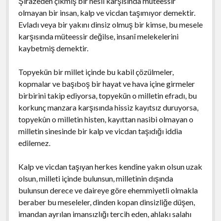
Şirazeden çıkmış bir nesil karşısında müteessir
olmayan bir insan, kalp ve vicdan taşımıyor demektir.
Evladı veya bir yakını dinsiz olmuş bir kimse, bu mesele
karşısında müteessir değilse, insanî melekelerini
kaybetmiş demektir.
Topyekün bir millet içinde bu kabil çözülmeler,
kopmalar ve başıboş bir hayat ve hava içine girmeler
birbirini takip ediyorsa, topyekün o milletin efradı, bu
korkunç manzara karşısında hissiz kayıtsız duruyorsa,
topyekûn o milletin histen, kayıttan nasibi olmayan o
milletin sinesinde bir kalp ve vicdan taşıdığı iddia
edilemez.
Kalp ve vicdan taşıyan herkes kendine yakın olsun uzak
olsun, milleti içinde bulunsun, milletinin dışında
bulunsun derece ve daireye göre ehemmiyetli olmakla
beraber bu meseleler, dinden kopan dinsizliğe düşen,
imandan ayrılan imansızlığı tercih eden, ahlakı salahı