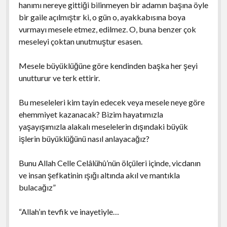
hanımı nereye gittiği bilinmeyen bir adamın başına öyle
bir gaile açılmıştır ki, o gün o, ayakkabısına boya
vurmayı mesele etmez, edilmez. O, buna benzer çok
meseleyi çoktan unutmuştur esasen.
Mesele büyüklüğüne göre kendinden başka her şeyi
unutturur ve terk ettirir.
Bu meseleleri kim tayin edecek veya mesele neye göre
ehemmiyet kazanacak? Bizim hayatımızla
yaşayışımızla alakalı meselelerin dışındaki büyük
işlerin büyüklüğünü nasıl anlayacağız?
Bunu Allah Celle Celâlühû’nün ölçüleri içinde, vicdanın
ve insan şefkatinin ışığı altında akıl ve mantıkla
bulacağız”
“Allah’ın tevfik ve inayetiyle…