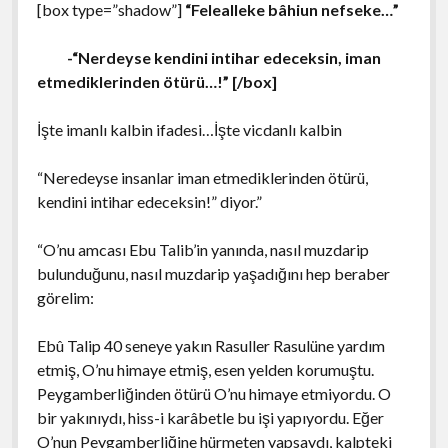
[box type=”shadow”]
“Felealleke bâhiun nefseke…”
-“Nerdeyse kendini intihar edeceksin, iman
etmediklerinden ötürü…!” [/box]
İşte imanlı kalbin ifadesi…İşte vicdanlı kalbin
“Neredeyse insanlar iman etmediklerinden ötürü,
kendini intihar edeceksin!” diyor.”
“O’nu amcası Ebu Talib’in yanında, nasıl muzdarip
bulunduğunu, nasıl muzdarip yaşadığını hep beraber
görelim:
Ebû Talip 40 seneye yakın Rasuller Rasulüne yardım
etmiş, O’nu himaye etmiş, esen yelden korumuştu.
Peygamberliğinden ötürü O’nu himaye etmiyordu. O
bir yakınıydı, hiss-i karâbetle bu işi yapıyordu. Eğer
O’nun Peygamberliğine hürmeten yapsaydı, kalpteki