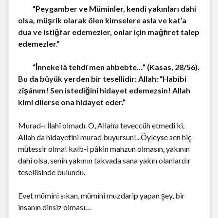
“Peygamber ve Müminler, kendi yakınları dahi
olsa, müşrik olarak ölen kimselere asla ve kat’a
dua ve istiğfar edemezler, onlar için mağfiret talep
edemezler.”
“İnneke lâ tehdî men ahbebte…” (Kasas, 28/56).
Bu da büyük yerden bir tesellidir: Allah: “Habibi
zîşánım! Sen istediğini hidayet edemezsin! Allah
kimi dilerse ona hidayet eder.”
Murad-ı İlahî olmadı. O, Allah’a teveccüh etmedi ki,
Allah da hidayetini murad buyursun!.. Öyleyse sen hiç
mütessir olma! kalb-i pâkin mahzun olmasın, yakının
dahi olsa, senin yakının takvada sana yakın olanlardır
tesellisinde bulundu.
Evet mümini sıkan, mümini muzdarip yapan şey, bir
insanın dinsiz olması…