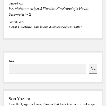
k
p
Önceki yazı
Hz. Muhammed (s.a.s) Efendimiz’in Kronolojik Hayatı
Seniyyeleri – 2
Sonraki yazı
Helal Tüketime Dair İslam Alimlerinden Misaller
Yan
Ara
Menü
Ara
Son Yazılar
Gürültü Çağında İnanç Krizi ve Hakikati Arama Sorumluluğu