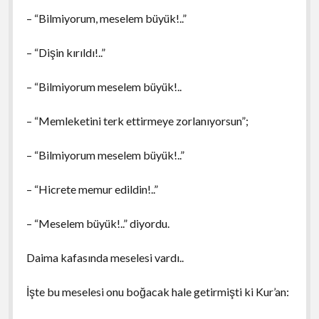
– “Bilmiyorum, meselem büyük!..”
– “Dişin kırıldı!..”
– “Bilmiyorum meselem büyük!..
– “Memleketini terk ettirmeye zorlanıyorsun”;
– “Bilmiyorum meselem büyük!..”
– “Hicrete memur edildin!..”
– “Meselem büyük!..” diyordu.
Daima kafasında meselesi vardı..
İşte bu meselesi onu boğacak hale getirmişti ki Kur’an: