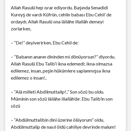
Allah Rasulü hep ısrar ediyordu. Başında Senadidi
Kureyş de vardı Küfrün, cehlin babası Ebu Cehil’ de
ordaydı. Allah Rasulü ona lâilâhe illallâh demeyi
zorlarken,
– “De!” deyiverirken, Ebu Cehil de:
– “Babanın ananın dininden mi dönüyorsun?” diyordu.
Allah Rasulü Ebu Talib’i ikna edemedi; ikna olmazsa
edilemez, insan, peşin hükümlere saplanmışsa ikna
edilemez o insan!..
– “Alâ milleti Abdilmuttalip!..” Son sözü bu oldu.
Müminin son sözü lâilâhe illallâh’dır. Ebu Talib’in son
sözü
– “Abdülmuttalibin dini üzerine ölüyorum” oldu.
Abdülmuttalip de nasıl öldü cahiliye devrinde malum!