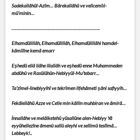
Sadekallâhül-Azîm… Bârekallâhü ve velicemîıl-
mü’minin…
……………………………………………………………..
Elhamdülillâh, Elhamdülillâh, Elhamdülillâhi hamdel-
kâmilîne kemâ emarr
Eşhedü ellâ ilâhe illallâh ve eşhedü enne Muhammeden
abdühû ve Rasûlühün-Nebiyyül-Mu’tebarr…
Ta’zîmel-linebiyyihî ve tekrîmen lifehâmeti şâni safiyyih…
Fekâlellâhü Azze ve Celle min kâilin muhbiran ve âmirâ…
İnnallâhe ve melâiketehû yüsallûne alen-Nebiyy Yâ
eyyühellezîne âmenû sallû aleyhi ve sellimû teslîmâ…
Lebbeyk!..