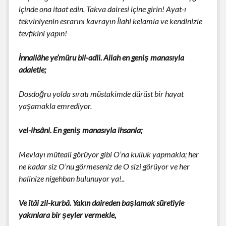
içinde ona itaat edin. Takva dairesi içine girin! Ayat-ı
tekviniyenin esrarını kavrayın İlahi kelamla ve kendinizle
tevfikini yapın!
İnnallâhe ye’müru bil-adli. Allah en geniş manasıyla
adaletle;
Dosdoğru yolda sıratı müstakimde dürüst bir hayat
yaşamakla emrediyor.
vel-ihsâni. En geniş manasıyla ihsanla;
Mevlayı müteali görüyor gibi O’na kulluk yapmakla; her
ne kadar siz O’nu görmeseniz de O sizi görüyor ve her
halinize nigehban bulunuyor ya!..
Ve îtâi zil-kurbâ. Yakın daireden başlamak süretiyle
yakınlara bir şeyler vermekle,