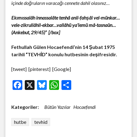
içinde doğruların varacağı cennete dahil olasınız…
Ekımıssalâh innassalâte tenhâ anil-fahşâi vel-münkar…
vele-zikrullâhil-ekbar…vallâhü ya’lemü mâ-tasnaûn…
(Ankebut, 29/45)” [/box]
Fethullah Gülen Hocaefendi’nin 14 Şubat 1975
tarihli “TEVHİD” konulu hutbesinin deşifresidir.
[tweet] [pinterest] [Google]
F
X
Bl
W
S
ac
u
h
h
e
es
at
ar
Kategoriler:
Bütün Yazılar
Hocaefendi
b
ky
s
e
o
A
hutbe
tevhid
o
p