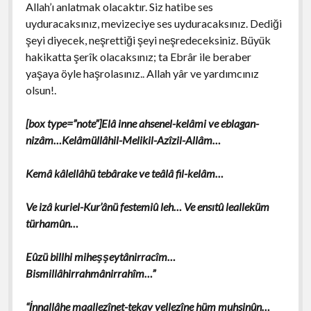
Allah’ı anlatmak olacaktır. Siz hatibe ses
uyduracaksınız, mevizeciye ses uyduracaksınız. Dediği
şeyi diyecek, neşrettiği şeyi neşredeceksiniz. Büyük
hakikatta şerîk olacaksınız; ta Ebrâr ile beraber
yaşaya öyle haşrolasınız.. Allah yâr ve yardımcınız
olsun!.
[box type=”note”]Elâ inne ahsenel-kelâmi ve eblagan-
nizâm…Kelâmüllâhil-Melikil-Azîzil-Allâm…
Kemâ kâlellâhü tebârake ve teâlâ fil-kelâm…
Ve izâ kuriel-Kur’ânü festemiû leh… Ve ensıtû lealleküm
türhamûn…
Eûzü billhi miheşşeytânirracîm…
Bismillâhirrahmânirrahîm…”
“İnnallâhe maallezînet-tekav vellezîne hüm muhsinûn…