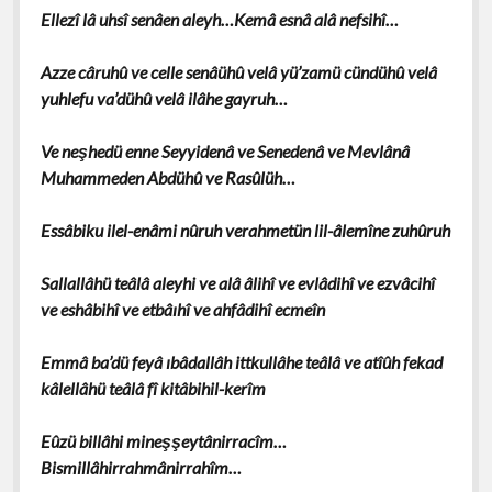
Ellezî lâ uhsî senâen aleyh…Kemâ esnâ alâ nefsihî…
Azze câruhû ve celle senâühû velâ yü’zamü cündühû velâ
yuhlefu va’dühû velâ ilâhe gayruh…
Ve neşhedü enne Seyyidenâ ve Senedenâ ve Mevlânâ
Muhammeden Abdühû ve Rasûlüh…
Essâbiku ilel-enâmi nûruh verahmetün lil-âlemîne zuhûruh
Sallallâhü teâlâ aleyhi ve alâ âlihî ve evlâdihî ve ezvâcihî
ve eshâbihî ve etbâıhî ve ahfâdihî ecmeîn
Emmâ ba’dü feyâ ıbâdallâh ittkullâhe teâlâ ve atîûh fekad
kâlellâhü teâlâ fî kitâbihil-kerîm
Eûzü billâhi mineşşeytânirracîm…
Bismillâhirrahmânirrahîm…