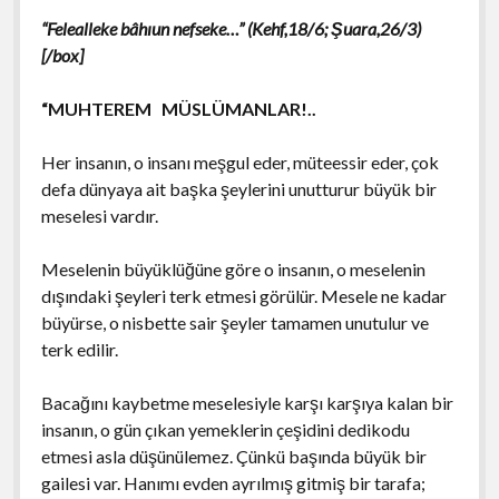
“Felealleke bâhıun nefseke…” (Kehf,18/6; Şuara,26/3)
[/box]
“MUHTEREM MÜSLÜMANLAR!..
Her insanın, o insanı meşgul eder, müteessir eder, çok
defa dünyaya ait başka şeylerini unutturur büyük bir
meselesi vardır.
Meselenin büyüklüğüne göre o insanın, o meselenin
dışındaki şeyleri terk etmesi görülür. Mesele ne kadar
büyürse, o nisbette sair şeyler tamamen unutulur ve
terk edilir.
Bacağını kaybetme meselesiyle karşı karşıya kalan bir
insanın, o gün çıkan yemeklerin çeşidini dedikodu
etmesi asla düşünülemez. Çünkü başında büyük bir
gailesi var. Hanımı evden ayrılmış gitmiş bir tarafa;