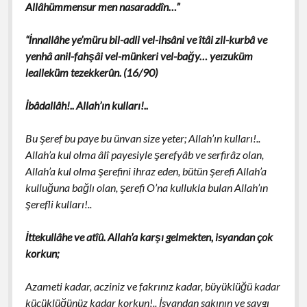
Allâhümmensur men nasaraddîn…”
“İnnallâhe ye’müru bil-adli vel-ihsâni ve îtâi zil-kurbâ ve
yenhâ anil-fahşâi vel-münkeri vel-bağy… yeızuküm
lealleküm tezekkerûn. (16/90)
İbâdallâh!.. Allah’ın kulları!..
Bu şeref bu paye bu ünvan size yeter; Allah’ın kulları!..
Allah’a kul olma âlî payesiyle şerefyâb ve serfirâz olan,
Allah’a kul olma şerefini ihraz eden, bütün şerefi Allah’a
kulluğuna bağlı olan, şerefi O’na kullukla bulan Allah’ın
şerefli kulları!..
İttekullâhe ve atîû. Allah’a karşı gelmekten, isyandan çok
korkun;
Azameti kadar, acziniz ve fakrınız kadar, büyüklüğü kadar
küçüklüğünüz kadar korkun!.. İsyandan sakının ve saygı