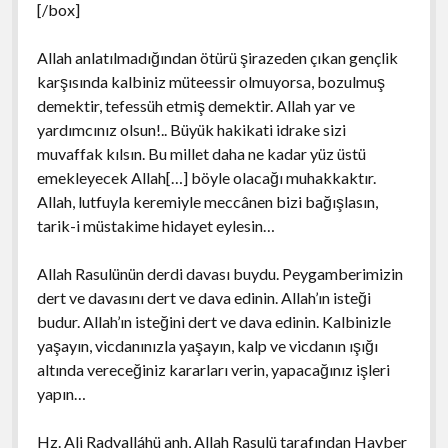
[/box]
Allah anlatılmadığından ötürü şirazeden çıkan gençlik
karşısında kalbiniz müteessir olmuyorsa, bozulmuş
demektir, tefessüh etmiş demektir. Allah yar ve
yardımcınız olsun!.. Büyük hakikati idrake sizi
muvaffak kılsın. Bu millet daha ne kadar yüz üstü
emekleyecek Allah[…] böyle olacağı muhakkaktır.
Allah, lutfuyla keremiyle meccânen bizi bağışlasın,
tarik-i müstakime hidayet eylesin…
Allah Rasulünün derdi davası buydu. Peygamberimizin
dert ve davasını dert ve dava edinin. Allah’ın isteği
budur. Allah’ın isteğini dert ve dava edinin. Kalbinizle
yaşayın, vicdanınızla yaşayın, kalp ve vicdanın ışığı
altında vereceğiniz kararları verin, yapacağınız işleri
yapın…
Hz. Ali Radyalláhü anh, Allah Rasulü tarafından Hayber