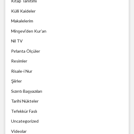
Kitap Tanıtımı
Külli Kaideler
Makalelerim
Minşevi’den Kur’an
Nil TV
Pırlanta Ölçüler
Resimler
Risale-i Nur
Şiirler
Sızıntı Başyazıları
Tarihi Nükteler
Tefekkür Faslı
Uncategorized
Videolar