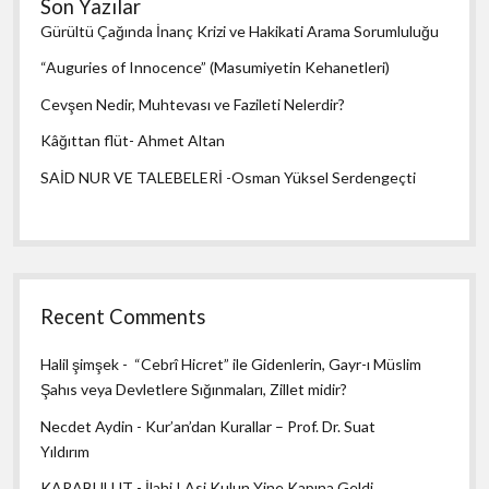
Son Yazılar
Gürültü Çağında İnanç Krizi ve Hakikati Arama Sorumluluğu
“Auguries of Innocence” (Masumiyetin Kehanetleri)
Cevşen Nedir, Muhtevası ve Fazileti Nelerdir?
Kâğıttan flüt- Ahmet Altan
SAİD NUR VE TALEBELERİ -Osman Yüksel Serdengeçti
Recent Comments
Halil şimşek
-
“Cebrî Hicret” ile Gidenlerin, Gayr-ı Müslim
Şahıs veya Devletlere Sığınmaları, Zillet midir?
Necdet Aydin
-
Kur’an’dan Kurallar – Prof. Dr. Suat
Yıldırım
KARABULUT
-
İlahi ! Asi Kulun Yine Kapına Geldi