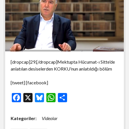
[dropcap]29.[/dropcap]Mektupta Hücumat-ı Sitte’de
anlatılan desiselerden KORKU’nun anlatıldığı bölüm
[tweet] [facebook]
F
X
Bl
W
S
ac
u
h
h
e
es
at
ar
Kategoriler:
Videolar
b
ky
s
e