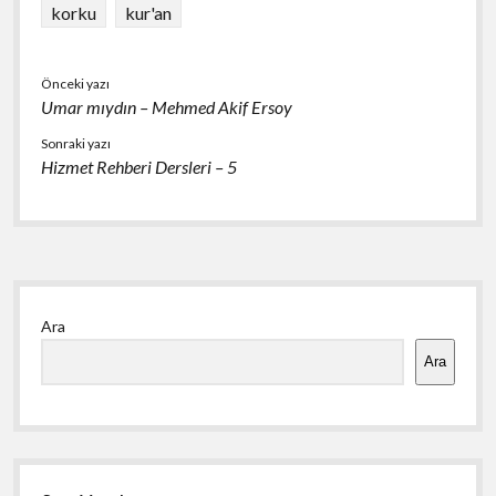
o
A
korku
kur'an
o
p
k
p
Önceki yazı
Umar mıydın – Mehmed Akif Ersoy
Sonraki yazı
Hizmet Rehberi Dersleri – 5
Yan
Ara
Menü
Ara