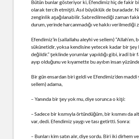
Bütün bunlar gösteriyor ki, Efendimiz hiç de fakir bir
olarak tercih etmişti. Asıl büyüklük de buradadır.
zenginlik aşağılanabilir. Sabredilmediği zaman faki
durum, yerinde harcanmadığı ve hakkı verilmediği z
Efendimiz’in (sallallahu aleyhi ve sellem) “Allah’ım
sükûnetidir, yoksa kendisine yetecek kadar bir şe
değildir.” şeklinde yorumlar yapıldığı gibi, iradî bir 
ayıp olduğunu ve kıyamette bu ayıbın insan yüzünde
Bir gün ensardan biri geldi ve Efendimiz’den maddi 
sellem) adama,
– Yanında bir şey yok mu, diye sorunca o kişi:
– Sadece bir kısmıyla örtündüğüm, bir kısmını da alt
var, dedi. Efendimiz yaygı ve tası getirtti. Sonra:
– Bunları kim satın alır, diye sordu. Biri iki dirhem 