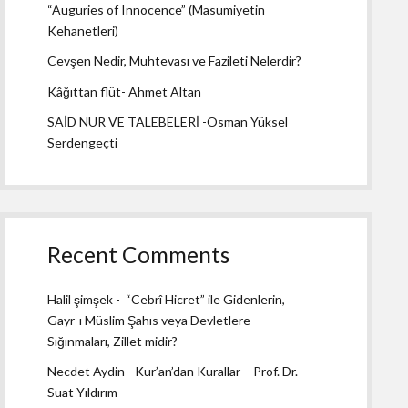
“Auguries of Innocence” (Masumiyetin
Kehanetleri)
Cevşen Nedir, Muhtevası ve Fazileti Nelerdir?
Kâğıttan flüt- Ahmet Altan
SAİD NUR VE TALEBELERİ -Osman Yüksel
Serdengeçti
Recent Comments
Halil şimşek
-
“Cebrî Hicret” ile Gidenlerin,
Gayr-ı Müslim Şahıs veya Devletlere
Sığınmaları, Zillet midir?
Necdet Aydin
-
Kur’an’dan Kurallar – Prof. Dr.
Suat Yıldırım