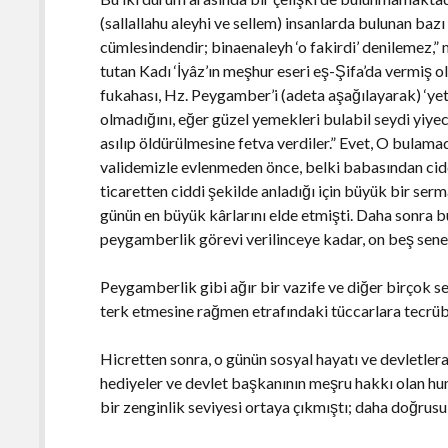
(sallallahu aleyhi ve sellem) insanlarda bulunan ba
cümlesindendir; binaenaleyh ‘o fakirdi’ denilemez,”
tutan Kadı ‘İyâz’ın meşhur eseri eş-Şifa’da vermiş ol
fukahası, Hz. Peygamber’i (adeta aşağılayarak) ‘yet
olmadığını, eğer güzel yemekleri bulabil seydi yiyece
asılıp öldürülmesine fetva verdiler.” Evet, O bulama
validemizle evlenmeden önce, belki babasından cidd
ticaretten ciddi şekilde anladığı için büyük bir serm
günün en büyük kârlarını elde etmişti. Daha sonra 
peygamberlik görevi verilinceye kadar, on beş sene 
Peygamberlik gibi ağır bir vazife ve diğer birçok s
terk etmesine rağmen etrafındaki tüccarlara tecrübe 
Hicretten sonra, o günün sosyal hayatı ve devletlerar
hediyeler ve devlet başkanının meşru hakkı olan hum
bir zenginlik seviyesi ortaya çıkmıştı; daha doğrusu