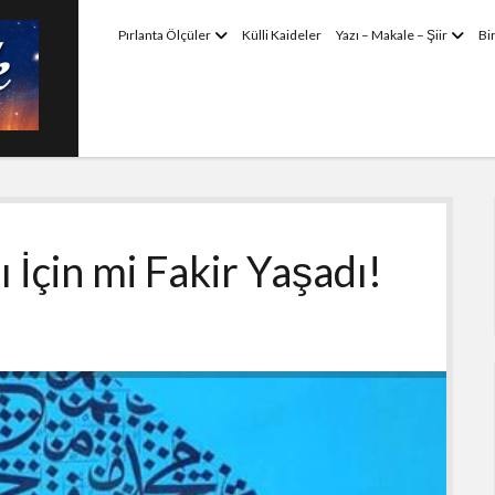
menüyü
menü
Pırlanta Ölçüler
Külli Kaideler
Yazı – Makale – Şiir
Bi
aç
aç
İçin mi Fakir Yaşadı!