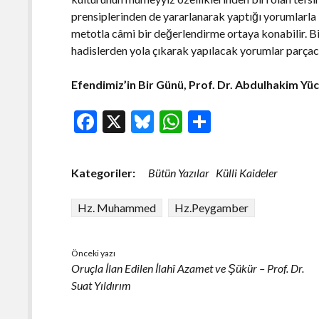
prensiplerinden de yararlanarak yaptığı yorumlarla 
metotla câmi bir değerlendirme ortaya konabilir. Bi
hadislerden yola çıkarak yapılacak yorumlar parçacı,
Efendimiz’in Bir Günü, Prof. Dr. Abdulhakim Yüce,
F
X
Bl
W
S
ac
u
h
h
e
es
at
ar
Kategoriler:
Bütün Yazılar
Külli Kaideler
b
ky
s
e
o
A
Hz. Muhammed
Hz.Peygamber
o
p
k
p
Önceki yazı
Oruçla İlan Edilen İlahî Azamet ve Şükür – Prof. Dr.
Suat Yıldırım