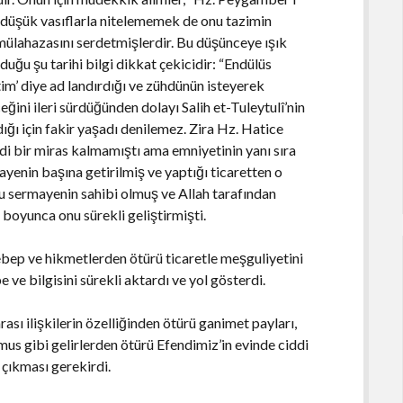
zı düşük vasıflarla nitelememek de onu tazimin
 mülahazasını serdetmişlerdir. Bu düşünceye ışık
duğu şu tarihi bilgi dikkat çekicidir: “Endülüs
im’ diye ad landırdığı ve zühdünün isteyerek
ğini ileri sürdüğünden dolayı Salih et-Tuleytulî’nin
dığı için fakir yaşadı denilemez. Zira Hz. Hatice
i bir miras kalmamıştı ama emniyetinin yanı sıra
ayenin başına getirilmiş ve yaptığı ticaretten o
bu sermayenin sahibi olmuş ve Allah tarafından
boyunca onu sürekli geliştirmişti.
ebep ve hikmetlerden ötürü ticaretle meşguliyetini
ve bilgisini sürekli aktardı ve yol gösterdi.
ası ilişkilerin özelliğinden ötürü ganimet payları,
us gibi gelirlerden ötürü Efendimiz’in evinde ciddi
 çıkması gerekirdi.