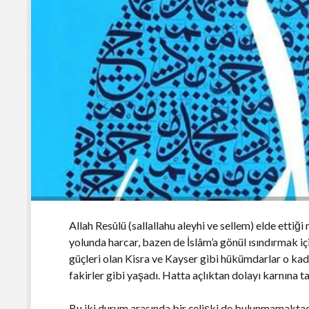
Allah Resûlü (sallallahu aleyhi ve sellem) elde ettiğ
yolunda harcar, bazen de İslâm’a gönül ısındırmak iç
güçleri olan Kisra ve Kayser gibi hükümdarlar o kad
fakirler gibi yaşadı. Hatta açlıktan dolayı karnına 
Bu iki durum arasında bir çelişki de bulunmamaktad