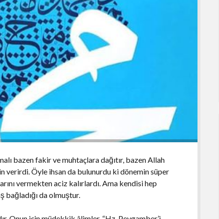
i malı bazen fakir ve muhtaçlara dağıtır, bazen Allah
in verirdi. Öyle ihsan da bulunurdu ki dönemin süper
arını vermekten aciz kalırlardı. Ama kendisi hep
taş bağladığı da olmuştur.
ır. Onun için müdekkik âlimler, “Hz. Peygamber’i