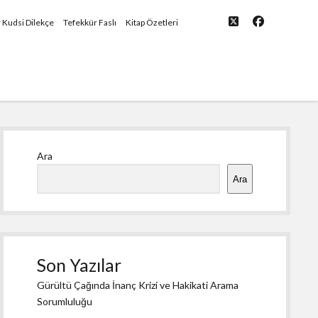
twitter
facebook
yü
r Kudsi Dilekçe
Tefekkür Faslı
Kitap Özetleri
Yan
Ara
Menü
Ara
Son Yazılar
Gürültü Çağında İnanç Krizi ve Hakikati Arama
Sorumluluğu