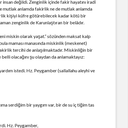
 insan değildi. Zenginlik içinde fakir hayatını iradî
 Ne mutlak anlamda fakirlik ne de mutlak anlamda
rlik kişiyi küfre götürebilecek kadar kötü bir
aman zenginlik de Karunlaştıran bir belâdır.
, beni miskin olarak yaşat.” sözünden maksat kalp
y bula maması manasında miskinlik (meskenet)
fakirlik tercihi de anlaşılmaktadır. Miskinliğin bir
 belli olacağını şu olaydan da anlamaktayız:
yardım istedi. Hz. Peygamber (sallallahu aleyhi ve
ıma serdiğim bir yaygım var, bir de su iç tiğim tas
verdi. Hz. Peygamber,