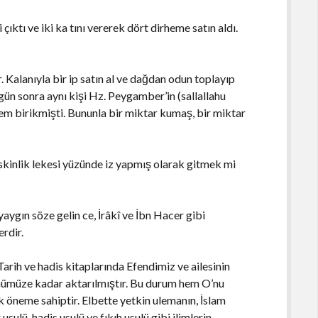
çıktı ve iki ka tını vererek dört dirheme satın aldı.
. Kalanıyla bir ip satın al ve dağdan odun toplayıp
gün sonra aynı kişi Hz. Peygamber’in (sallallahu
hem birikmişti. Bununla bir miktar kumaş, bir miktar
kinlik lekesi yüzünde iz yapmış olarak gitmek mi
yaygın söze gelin ce, İrâkî ve İbn Hacer gibi
rdir.
ih ve hadis kitaplarında Efendimiz ve ailesinin
ünümüze kadar aktarılmıştır. Bu durum hem O’nu
öneme sahiptir. Elbette yetkin ulemanın, İslam
sulü, hadis usulü ve fıkıh usulü gibi ilimlerin