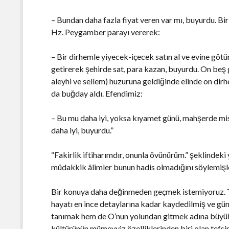
– Bundan daha fazla fiyat veren var mı, buyurdu. Biri 
Hz. Peygamber parayı vererek:
– Bir dirhemle yiyecek-içecek satın al ve evine götür
getirerek şehirde sat, para kazan, buyurdu. On beş 
aleyhi ve sellem) huzuruna geldiğinde elinde on dir
da buğday aldı. Efendimiz:
– Bu mu daha iyi, yoksa kıyamet günü, mahşerde mis
daha iyi, buyurdu.”
“Fakirlik iftiharımdır, onunla övünürüm.” şeklindeki 
müdakkik âlimler bunun hadis olmadığını söylemişle
Bir konuya daha değinmeden geçmek istemiyoruz. Tar
hayatı en ince detaylarına kadar kaydedilmiş ve g
tanımak hem de O’nun yolundan gitmek adına büyük 
kültürünün mümeyyiz özelliklerinden biri olan tefsir u