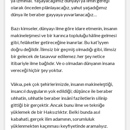
ya izmihlâl.’ Yaşayacağımız dünyayı ya ilmin gereği
olarak önceden plânlayacağız, yahut yaşadığımız
dünya ile beraber gayyaya yuvarlanacağız…
Bazı kimseler, dünyayı ilme göre idare etmenin, insanın
makineleşmesi ve bir karınca topluluğu hâline gelmesi
gibi, felâketler getireceğine inanırlar. Bu kat’iyyen
doğru değildir. İlimsiz bir geçmiş olmadığı gibi, ilimsiz
bir gelecek de tasavvur edilemez. her şey netice
itibariyle ilme bağlıdır. Ve o olmadan dünyanın insana
vereceği hiçbir şey yoktur.
Vâkıa, pek çok şehirlerimizde, insanın makineleştiği,
insancıl duyguların yok edildiği; düşünce ile beraber
sıhhatin, sıhhatle beraber insânî faziletlerin silinip
gittiği bir gerçektir. Ancak bunu ilme ve tekniğe
yüklemek de bir Haksızlıktır. Belki bunda asıl
kabahati, gerçek ilim adamının, sorumluluk
yüklenmekten kaçınması keyfiyetinde aramalıyız.