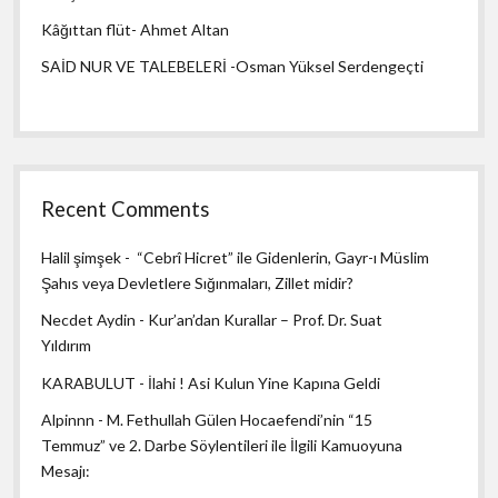
Kâğıttan flüt- Ahmet Altan
SAİD NUR VE TALEBELERİ -Osman Yüksel Serdengeçti
Recent Comments
Halil şimşek
-
“Cebrî Hicret” ile Gidenlerin, Gayr-ı Müslim
Şahıs veya Devletlere Sığınmaları, Zillet midir?
Necdet Aydin
-
Kur’an’dan Kurallar – Prof. Dr. Suat
Yıldırım
KARABULUT
-
İlahi ! Asi Kulun Yine Kapına Geldi
Alpinnn
-
M. Fethullah Gülen Hocaefendi’nin “15
Temmuz” ve 2. Darbe Söylentileri ile İlgili Kamuoyuna
Mesajı: