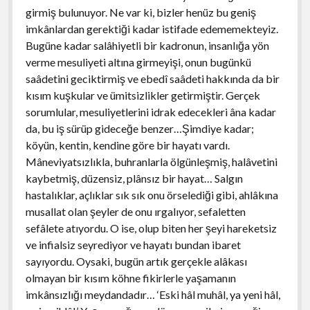
girmiş bulunuyor. Ne var ki, bizler henüz bu geniş
imkânlardan gerektiği kadar istifade edememekteyiz.
Bugüne kadar salâhiyetli bir kadronun, insanlığa yön
verme mesuliyeti altına girmeyişi, onun bugünkü
saâdetini geciktirmiş ve ebedî saâdeti hakkında da bir
kısım kuşkular ve ümitsizlikler getirmiştir. Gerçek
sorumlular, mesuliyetlerini idrak edecekleri âna kadar
da, bu iş sürüp gideceğe benzer…Şimdiye kadar;
köyün, kentin, kendine göre bir hayatı vardı.
Mâneviyatsızlıkla, buhranlarla ölgünleşmiş, halâvetini
kaybetmiş, düzensiz, plânsız bir hayat… Salgın
hastalıklar, açlıklar sık sık onu örselediği gibi, ahlâkına
musallat olan şeyler de onu ırgalıyor, sefaletten
sefâlete atıyordu. O ise, olup biten her şeyi hareketsiz
ve infialsiz seyrediyor ve hayatı bundan ibaret
sayıyordu. Oysaki, bugün artık gerçekle alâkası
olmayan bir kısım köhne fikirlerle yaşamanın
imkânsızlığı meydandadır… ‘Eski hâl muhâl, ya yeni hâl,