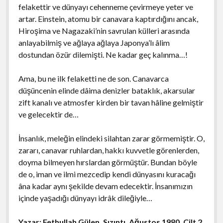
felakettir ve dünyayı cehenneme çevirmeye yeter ve
artar. Einstein, atomu bir canavara kaptırdığını ancak,
Hiroşima ve Nagazaki’nin savrulan külleri arasında
anlayabilmiş ve ağlaya ağlaya Japonya’lı âlim
dostundan özür dilemişti. Ne kadar geç kalınma…!
Ama, bu ne ilk felaketti ne de son. Canavarca
düşüncenin elinde dâima denizler bataklık, akarsular
zift kanalı ve atmosfer kirden bir tavan hâline gelmiştir
ve gelecektir de…
İnsanlık, meleğin elindeki silahtan zarar görmemiştir. O,
zararı, canavar ruhlardan, hakkı kuvvetle görenlerden,
doyma bilmeyen hırslardan görmüştür. Bundan böyle
de o, iman ve ilmi mezcedip kendi dünyasını kuracağı
âna kadar aynı şekilde devam edecektir. İnsanımızın
içinde yaşadığı dünyayı idrâk dileğiyle…
Yazar: Fethullah Gülen, Sızıntı, Ağustos 1980, Cilt 2,