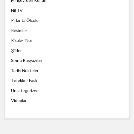
Minşevi’den Kur’an
Nil TV
Pırlanta Ölçüler
Resimler
Risale-i Nur
Şiirler
Sızıntı Başyazıları
Tarihi Nükteler
Tefekkür Faslı
Uncategorized
Videolar