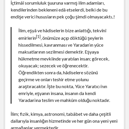
İçtimâî sorumluluk şuuruna varmış ilim adamları,
kendilerinden bekleneni edâ etselerdi, belki de bu
endişe verici hususların pek çoğu şimdi olmayacaktı..!
İlim, eşyâ ve hâdiselerin bize anlattığı, tekvînî
[1]
emirlerin
, önümüze açıp döktüğü şeylerin
hissedilmesi, kavranması ve Yaradan’ın yüce
maksatlarının sezilmesi demektir. Eşyaya
hükmetme mevkiinde yaratılan insan; görecek,
okuyacak; sezecek ve öğrenecektir.
Öğrendikten sonra da, hâdiselere sözünü
geçirme ve onları teshir etme yolunu
araştıracaktır. İşte bu nokta, Yüce Yaratıcı’nın
emriyle, eşyanın insana, insanın da kendi
Yaradan’ına teslim ve mahkûm olduğu noktadır.
İlim; fizik, kimya, astronomi, tabâbet ve daha çeşitli
dallarıyla insanlığın hizmetinde ve her gün ona yeni yeni
armağanlar vermektedir.