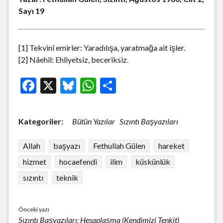
Sayı 19
[1] Tekvinî emirler: Yaradılışa, yaratmağa ait işler.
[2] Nâehil: Ehliyetsiz, beceriksiz.
F
X
Bl
W
S
ac
u
h
h
e
es
at
ar
Kategoriler:
Bütün Yazılar
Sızıntı Başyazıları
b
ky
s
e
o
A
Allah
başyazı
Fethullah Gülen
hareket
o
p
hizmet
hocaefendi
ilim
küskünlük
k
p
sızıntı
teknik
Önceki yazı
Sızıntı Başyazıları: Hesaplaşma (Kendimizi Tenkit)