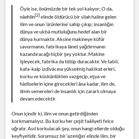
Öyle ise, önümüzde bir tek yol kalıyor; O da,
[2]
nâehlin
elinde öldürücü bir silah haline gelen
ilim ve onun ‘ürünlerine’ sahip çıkıp; insanlığın
dünya ve ukbâ mutluluğunu hedef alan bir
dünya kurmaktır. Aksine makineye küfür
savurmanın, fabrikaya lânet yağdırmanın
kazandıracağı hiçbir şey yoktur. Makine
işleyecek, fabrika da tütüp duracaktır. Ve tabiî,
kafa-kalp izdivâcına yükselmiş hakikat erleri,
korku ve küskünlükten vazgeçip, eşya ve
hâdiselerin içine girecekleri âna kadar, ilim de,
ilmin semereleri de insanlık için zararlı olmaya
devam edecektir.
Onun içindir ki, ilim ve onun getirdiğinden
korkmamalıyız. Bu korku her çeşit faâliyeti felce
uğratır. Asıl korkulacak şey, onun hangi ellerde olduğu
keyfiyetidir. Sorumsuz bir ‘azınlığın’ elinde ilim, bir