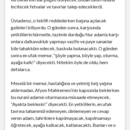
incitecek fetvalar ve tavırlar talep edeceklerdi.
Üstadımız, o teklifi reddederken başına açılacak
gaileleri biliyordu. O günden sonra, karşısında
yetkililerin hürmetle, tazimle durduğu Nur adam’a karşı
onlara dalkavukluk yapmayı vazife ve paye sananlar
bile tahakküm edecek, baskıda bulunacaktı. O günden
sonra en ufak memur, “şöyle yapma, böyle yap, oturma,
ayağa kalk!” diyecekti. Nitekim öyle de oldu, hem
defalarca.
Meselâ bir memur, hastalığına ve yetmiş beş yaşına
aldırmadan, Afyon Mahkemesi’nin kapısında beklerken
bu nuranî adamın oturmasına müsaade etmeyecek,
“Ayakta beklesin!” diyecekti. En yetkililerin, en ufak
tavrına tahammül edemeyen, dinlemeyen ve cevap
veren adam, tahriklere kapılmayacak, kapılmamayı
öğretecek, ayağa kalkacak, katlanacaktı. Bunları ve o