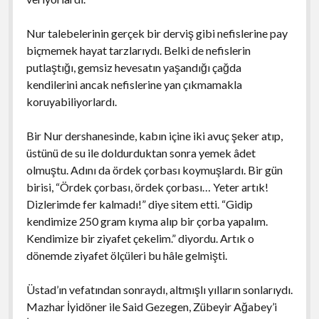
Nur talebelerinin gerçek bir derviş gibi nefislerine pay
biçmemek hayat tarzlarıydı. Belki de nefislerin
putlaştığı, gemsiz hevesatın yaşandığı çağda
kendilerini ancak nefislerine yan çıkmamakla
koruyabiliyorlardı.
Bir Nur dershanesinde, kabın içine iki avuç şeker atıp,
üstünü de su ile doldurduktan sonra yemek âdet
olmuştu. Adını da ördek çorbası koymuşlardı. Bir gün
birisi, “Ördek çorbası, ördek çorbası… Yeter artık!
Dizlerimde fer kalmadı!” diye sitem etti. “Gidip
kendimize 250 gram kıyma alıp bir çorba yapalım.
Kendimize bir ziyafet çekelim.” diyordu. Artık o
dönemde ziyafet ölçüleri bu hâle gelmişti.
Üstad’ın vefatından sonraydı, altmışlı yılların sonlarıydı.
Mazhar İyidöner ile Said Gezegen, Zübeyir Ağabey’i