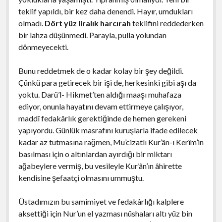
teklif yapıldı, bir kez daha denendi. Hayır, umdukları
olmadı.
Dört yüz liralık harcırah
teklifini reddederken
bir lahza düşünmedi. Parayla, pulla yolundan
dönmeyecekti.
Bunu reddetmek de o kadar kolay bir şey değildi.
Çünkü para getirecek bir işi de, herkesinki gibi aşı da
yoktu. Darü’l- Hikmet’ten aldığı maaşı muhafaza
ediyor, onunla hayatını devam ettirmeye çalışıyor,
maddî fedakârlık gerektiğinde de hemen gerekeni
yapıyordu. Günlük masrafını kuruşlarla ifade edilecek
kadar az tutmasına rağmen, Mu’cizatlı Kur’ân-ı Kerîm’in
basılması için o altınlardan ayırdığı bir miktarı
ağabeylere vermiş, bu vesileyle Kur’ân’ın âhirette
kendisine şefaatçi olmasını ummuştu.
Üstadımızın bu samimiyet ve fedakârlığı kalplere
aksettiği için Nur’un el yazması nüshaları altı yüz bin