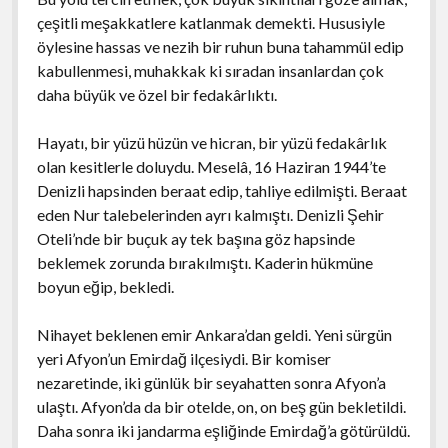
çeşitli meşakkatlere katlanmak demekti. Hususiyle
öylesine hassas ve nezih bir ruhun buna tahammül edip
kabullenmesi, muhakkak ki sıradan insanlardan çok
daha büyük ve özel bir fedakârlıktı.
Hayatı, bir yüzü hüzün ve hicran, bir yüzü fedakârlık
olan kesitlerle doluydu. Meselâ, 16 Haziran 1944’te
Denizli hapsinden beraat edip, tahliye edilmişti. Beraat
eden Nur talebelerinden ayrı kalmıştı. Denizli Şehir
Oteli’nde bir buçuk ay tek başına göz hapsinde
beklemek zorunda bırakılmıştı. Kaderin hükmüne
boyun eğip, bekledi.
Nihayet beklenen emir Ankara’dan geldi. Yeni sürgün
yeri Afyon’un Emirdağ ilçesiydi. Bir komiser
nezaretinde, iki günlük bir seyahatten sonra Afyon’a
ulaştı. Afyon’da da bir otelde, on, on beş gün bekletildi.
Daha sonra iki jandarma eşliğinde Emirdağ’a götürüldü.