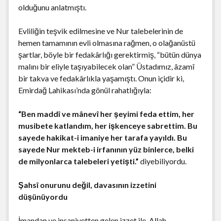
olduğunu anlatmıştı.
Evliliğin teşvik edilmesine ve Nur talebelerinin de
hemen tamamının evli olmasına rağmen, o olağanüstü
şartlar, böyle bir fedakârlığı gerektirmiş, “bütün dünya
malını bir eliyle taşıyabilecek olan” Üstadımız, âzamî
bir takva ve fedakârlıkla yaşamıştı. Onun içidir ki,
Emirdağ Lahikası’nda gönül rahatlığıyla:
“Ben maddî ve mânevî her şeyimi feda ettim, her
musibete katlandım, her işkenceye sabrettim. Bu
sayede hakikat-i imaniye her tarafa yayıldı. Bu
sayede Nur mekteb-i irfanının yüz binlerce, belki
de milyonlarca talebeleri yetişti.”
diyebiliyordu.
Şahsî onurunu değil, davasının izzetini
düşünüyordu
İmandan ve insaniyetten gelen izzet ile, Allah