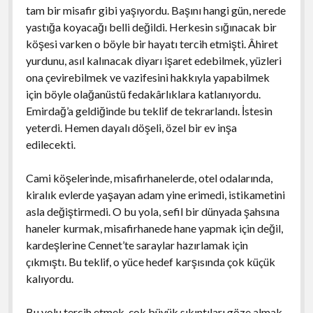
tam bir misafir gibi yaşıyordu. Başını hangi gün, nerede
yastığa koyacağı belli değildi. Herkesin sığınacak bir
köşesi varken o böyle bir hayatı tercih etmişti. Âhiret
yurdunu, asıl kalınacak diyarı işaret edebilmek, yüzleri
ona çevirebilmek ve vazifesini hakkıyla yapabilmek
için böyle olağanüstü fedakârlıklara katlanıyordu.
Emirdağ’a geldiğinde bu teklif de tekrarlandı. İstesin
yeterdi. Hemen dayalı döşeli, özel bir ev inşa
edilecekti.
Cami köşelerinde, misafirhanelerde, otel odalarında,
kiralık evlerde yaşayan adam yine erimedi, istikametini
asla değiştirmedi. O bu yola, sefil bir dünyada şahsına
haneler kurmak, misafirhanede hane yapmak için değil,
kardeşlerine Cennet’te saraylar hazırlamak için
çıkmıştı. Bu teklif, o yüce hedef karşısında çok küçük
kalıyordu.
Bu yolu tercih etmek, çok büyük sıkıntıları göze almak,