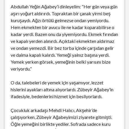
Abdullah Yeğin Ağabey’i dinleyelim: “Her gün veya gün
aşırı yoğurt aldırırdı. Topraktan bir çanak yirmi beş
kuruşaydı. Ağzı örtülü gelmezse ondan yemiyordu.
Hem ekmekten bir avucu ile ne kadar koparabilirse o
kadar yerdi. Bazen onu da yiyemiyordu. Ekmek fırından
ve kapalı yerden alınırdı. Açıktaki ekmekten aldırmaz
ve ondan yemezdi. Bir bez torba içinde çarşıdan gelir
ve daima kapalı kalırdı. Yemeği yalnız başına yerdi.
Yemek yerken görsek, yemeğinin belki yarısını bize
veriyordu.”
O da, talebeleri de yemek için yaşamıyor, lezzet
hislerini ayakları altına alıyorlardı. Zübeyir Ağabey’in
ifadesiyle, bedenlerini hizmet için besliyorlardı.
Çocukluk arkadaşı Mehdi Halıcı, Akşehir’de
çalışıyorken, Zübeyir Ağabeyimizi ziyarete gitmişti.
Öğle yemeğini birlikte yediler. Sofrada sadece kuru