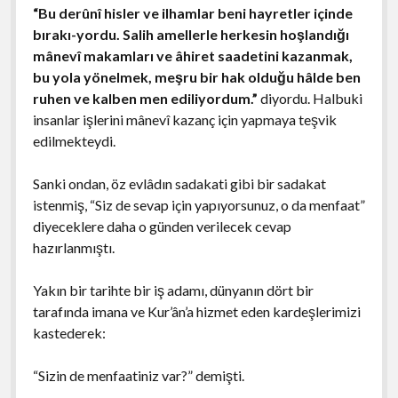
“Bu derûnî hisler ve ilhamlar beni hayretler içinde
bırakı-yordu. Salih amellerle herkesin hoşlandığı
mânevî makamları ve âhiret saadetini kazanmak,
bu yola yönelmek, meşru bir hak olduğu hâlde ben
ruhen ve kalben men ediliyordum.”
diyordu. Halbuki
insanlar işlerini mânevî kazanç için yapmaya teşvik
edilmekteydi.
Sanki ondan, öz evlâdın sadakati gibi bir sadakat
istenmiş, “Siz de sevap için yapıyorsunuz, o da menfaat”
diyeceklere daha o günden verilecek cevap
hazırlanmıştı.
Yakın bir tarihte bir iş adamı, dünyanın dört bir
tarafında imana ve Kur’ân’a hizmet eden kardeşlerimizi
kastederek:
“Sizin de menfaatiniz var?” demişti.