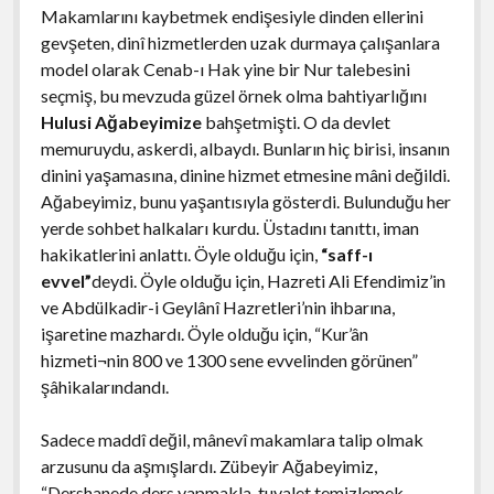
Makamlarını kaybetmek endişesiyle dinden ellerini
gevşeten, dinî hizmetlerden uzak durmaya çalışanlara
model olarak Cenab-ı Hak yine bir Nur talebesini
seçmiş, bu mevzuda güzel örnek olma bahtiyarlığını
Hulusi Ağabeyimize
bahşetmişti. O da devlet
memuruydu, askerdi, albaydı. Bunların hiç birisi, insanın
dinini yaşamasına, dinine hizmet etmesine mâni değildi.
Ağabeyimiz, bunu yaşantısıyla gösterdi. Bulunduğu her
yerde sohbet halkaları kurdu. Üstadını tanıttı, iman
hakikatlerini anlattı. Öyle olduğu için,
“saff-ı
evvel”
deydi. Öyle olduğu için, Hazreti Ali Efendimiz’in
ve Abdülkadir-i Geylânî Hazretleri’nin ihbarına,
işaretine mazhardı. Öyle olduğu için, “Kur’ân
hizmeti¬nin 800 ve 1300 sene evvelinden görünen”
şâhikalarındandı.
Sadece maddî değil, mânevî makamlara talip olmak
arzusunu da aşmışlardı. Zübeyir Ağabeyimiz,
“Dershanede ders yapmakla, tuvalet temizlemek