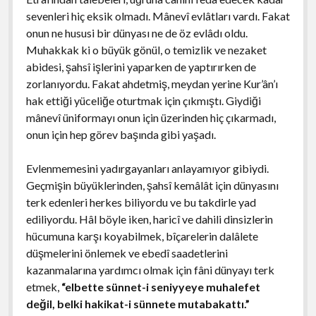
sevenleri hiç eksik olmadı. Mânevî evlâtları vardı. Fakat
onun ne hususi bir dünyası ne de öz evlâdı oldu.
Muhakkak ki o büyük gönül, o temizlik ve nezaket
abidesi, şahsî işlerini yaparken de yaptırırken de
zorlanıyordu. Fakat ahdetmiş, meydan yerine Kur’ân’ı
hak ettiği yüceliğe oturtmak için çıkmıştı. Giydiği
mânevî üniformayı onun için üzerinden hiç çıkarmadı,
onun için hep görev başında gibi yaşadı.
Evlenmemesini yadırgayanları anlayamıyor gibiydi.
Geçmişin büyüklerinden, şahsî kemâlât için dünyasını
terk edenleri herkes biliyordu ve bu takdirle yad
ediliyordu. Hâl böyle iken, haricî ve dahili dinsizlerin
hücumuna karşı koyabilmek, bîçarelerin dalâlete
düşmelerini önlemek ve ebedî saadetlerini
kazanmalarına yardımcı olmak için fâni dünyayı terk
etmek,
“elbette sünnet-i seniyyeye muhalefet
değil, belki hakikat-i sünnete mutabakattı.”