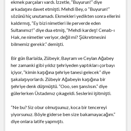
ekmek parçaları vardı. İzzetle, “Buyurun!” diye
arkadaşını davet etmişti. Mehdi Bey, o “Buyurun!”
sözünü hiç unutamadı. Ekmekleri yedikten sonra ellerini
kaldırmış, “Ey bizi nimetleri ile perverde eden
Sultanımız!” diye dua etmiş, “Mehdi kardeş! Cenab-ı
Hak, ne nimetler veriyor, değil mi? Şükretmesini
bilmemiz gerekir.” demişti.
Bir gün Barla’da, Zübeyir, Bayram ve Ceylan Ağabey
her zamanki gibi yıldız şehriyeden yaptıkları çorbayı
içiyor, “kimin kaşığına şehriye tanesi gelecek” diye
şakalaşıyorlardı. Zübeyir Ağabeyin kaşığına bir
şehriye denk düşmüştü. “Ooo, sen şanslısın.” diye
gülerlerken Üstadımız çıkageldi. Seslerini işitmişti.
“Ne bu? Siz obur olmuşsunuz, koca bir tencereyi
yiyorsunuz. Böyle giderse ben size bakamayacağım.”
diye onlara latife yapmıştı.