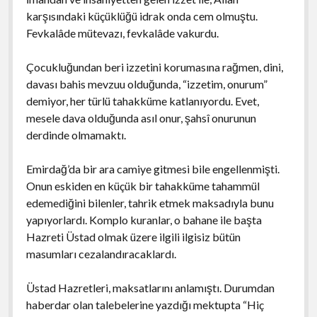
karşısındaki küçüklüğü idrak onda cem olmuştu.
Fevkalâde mütevazı, fevkalâde vakurdu.
Çocukluğundan beri izzetini korumasına rağmen, dini,
davası bahis mevzuu olduğunda, “izzetim, onurum”
demiyor, her türlü tahakküme katlanıyordu. Evet,
mesele dava olduğunda asıl onur, şahsî onurunun
derdinde olmamaktı.
Emirdağ’da bir ara camiye gitmesi bile engellenmişti.
Onun eskiden en küçük bir tahakküme tahammül
edemediğini bilenler, tahrik etmek maksadıyla bunu
yapıyorlardı. Komplo kuranlar, o bahane ile başta
Hazreti Üstad olmak üzere ilgili ilgisiz bütün
masumları cezalandıracaklardı.
Üstad Hazretleri, maksatlarını anlamıştı. Durumdan
haberdar olan talebelerine yazdığı mektupta “Hiç