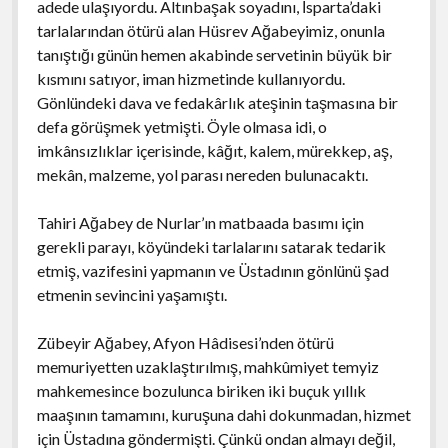
adede ulaşıyordu. Altınbaşak soyadını, İsparta’daki
tarlalarından ötürü alan Hüsrev Ağabeyimiz, onunla
tanıştığı günün hemen akabinde servetinin büyük bir
kısmını satıyor, iman hizmetinde kullanıyordu.
Gönlündeki dava ve fedakârlık ateşinin taşmasına bir
defa görüşmek yetmişti. Öyle olmasa idi, o
imkânsızlıklar içerisinde, kâğıt, kalem, mürekkep, aş,
mekân, malzeme, yol parası nereden bulunacaktı.
Tahiri Ağabey de Nurlar’ın matbaada basımı için
gerekli parayı, köyündeki tarlalarını satarak tedarik
etmiş, vazifesini yapmanın ve Üstadının gönlünü şad
etmenin sevincini yaşamıştı.
Zübeyir Ağabey, Afyon Hâdisesi’nden ötürü
memuriyetten uzaklaştırılmış, mahkûmiyet temyiz
mahkemesince bozulunca biriken iki buçuk yıllık
maaşının tamamını, kuruşuna dahi dokunmadan, hizmet
için Üstadına göndermişti. Çünkü ondan almayı değil,