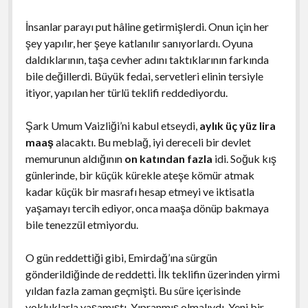
İnsanlar parayı put hâline getirmişlerdi. Onun için her
şey yapılır, her şeye katlanılır sanıyorlardı. Oyuna
daldıklarının, taşa cevher adını taktıklarının farkında
bile değillerdi. Büyük fedai, servetleri elinin tersiyle
itiyor, yapılan her türlü teklifi reddediyordu.
Şark Umum Vaizliği’ni kabul etseydi,
aylık üç yüz lira
maaş
alacaktı. Bu meblağ, iyi dereceli bir devlet
memurunun aldığının
on katından fazla
idi. Soğuk kış
günlerinde, bir küçük kürekle ateşe kömür atmak
kadar küçük bir masrafı hesap etmeyi ve iktisatla
yaşamayı tercih ediyor, onca maaşa dönüp bakmaya
bile tenezzül etmiyordu.
O gün reddettiği gibi, Emirdağ’ına sürgün
gönderildiğinde de reddetti. İlk teklifin üzerinden yirmi
yıldan fazla zaman geçmişti. Bu süre içerisinde
yokluklarla yaşamıştı. Yıpranmış olmalıydı. Yeni bir