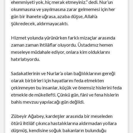
ehemmiyeti yok, hiç merak etmeyiniz.” dedi. Nur’un
okunmasına ve yayılmasına zarar gelmemesi için her
gün bir ihanete uğrasa, azaba düşse, Allah’a
şükredecek, aldırmayacaktı.
Hizmet yolunda yürünürken farklı mizaçlar arasında
zaman zaman ihtilâflar oluyordu. Üstadımız hemen
meseleye müdahale ediyor, onlara kim olduklarını
hatırlatıyordu.
Sadakatlerinin ve Nurlar’a olan bağlılıklarının gereği
olarak birbirleri için hayatlarını feda etmekten
çekinmeyen bu insanlar, küçük ve önemsiz hislerini feda
etmekle de mükellefti. Çünkü gün, fâni ve fena hislerin
bahis mevzuu yapılacağı gün değildi.
Zübeyir Ağabey, kardeşler arasında bir meseleden
ötürü ihtilâf çıkınca hastalıklarına aldırmadan yollara
düşmüş, kendisine soğuk bakanların bulunduğu