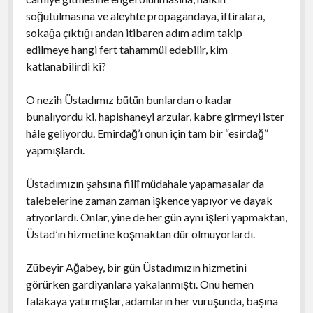
soğutulmasına ve aleyhte propagandaya, iftiralara,
sokağa çıktığı andan itibaren adım adım takip
edilmeye hangi fert tahammül edebilir, kim
katlanabilirdi ki?
O nezih Üstadımız bütün bunlardan o kadar
bunalıyordu ki, hapishaneyi arzular, kabre girmeyi ister
hâle geliyordu. Emirdağ’ı onun için tam bir “esirdağ”
yapmışlardı.
Üstadımızın şahsına fiilî müdahale yapamasalar da
talebelerine zaman zaman işkence yapıyor ve dayak
atıyorlardı. Onlar, yine de her gün aynı işleri yapmaktan,
Üstad’ın hizmetine koşmaktan dûr olmuyorlardı.
Zübeyir Ağabey, bir gün Üstadımızın hizmetini
görürken gardiyanlara yakalanmıştı. Onu hemen
falakaya yatırmışlar, adamların her vuruşunda, başına