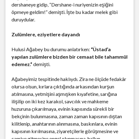
dershaneye gidip, “Dershane-i nuriyenizin eşiğini
öpmeye geldim!” demişti. İşte bu kadar melek gibi
duruydular.
Zulümlere, eziyetlere dayandı
Hulusi Ağabey bu durumu anlatırken:
“Üstad’a
yapılan zulümlere bizden bir cemaat bile tahammül
edemez.”
demişti.
Ağabeyimiz tespitinde haklıydı. Zira ne ölçüde fedakâr
olursa olsun, kırlara çıktığında arkasından kurşun
atılmasına, yetmişini aşmışken kıyafetine, sarığına
ilişilip on iki kez karakol, savcılık ve mahkeme
huzuruna çıkarılmaya, evinin kapısında sürekli bir
bekçinin bulunmasına, zaman zaman kapısının dıştan
kilitlenip, anahtarının alınmasına, baskınlara, evinin
kapısının kırılmasına, ziyaretçilerle görüşmesine ve
camiye gitmesine engel olunmasına, halkın