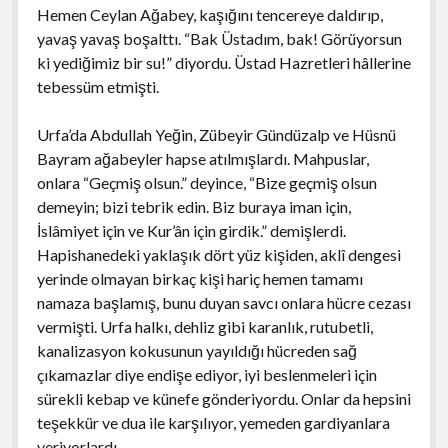
Hemen Ceylan Ağabey, kaşığını tencereye daldırıp,
yavaş yavaş boşalttı. “Bak Üstadım, bak! Görüyorsun
ki yediğimiz bir su!” diyordu. Üstad Hazretleri hâllerine
tebessüm etmişti.
Urfa’da Abdullah Yeğin, Zübeyir Gündüzalp ve Hüsnü
Bayram ağabeyler hapse atılmışlardı. Mahpuslar,
onlara “Geçmiş olsun.” deyince, “Bize geçmiş olsun
demeyin; bizi tebrik edin. Biz buraya iman için,
İslâmiyet için ve Kur’ân için girdik.” demişlerdi.
Hapishanedeki yaklaşık dört yüz kişiden, aklî dengesi
yerinde olmayan birkaç kişi hariç hemen tamamı
namaza başlamış, bunu duyan savcı onlara hücre cezası
vermişti. Urfa halkı, dehliz gibi karanlık, rutubetli,
kanalizasyon kokusunun yayıldığı hücreden sağ
çıkamazlar diye endişe ediyor, iyi beslenmeleri için
sürekli kebap ve künefe gönderiyordu. Onlar da hepsini
teşekkür ve dua ile karşılıyor, yemeden gardiyanlara
veriyorlardı.