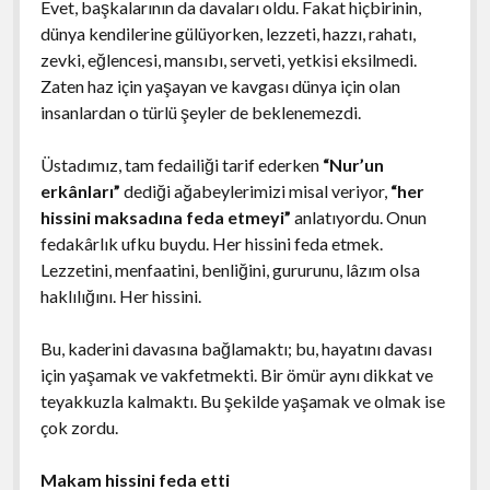
Evet, başkalarının da davaları oldu. Fakat hiçbirinin,
dünya kendilerine gülüyorken, lezzeti, hazzı, rahatı,
zevki, eğlencesi, mansıbı, serveti, yetkisi eksilmedi.
Zaten haz için yaşayan ve kavgası dünya için olan
insanlardan o türlü şeyler de beklenemezdi.
Üstadımız, tam fedailiği tarif ederken
“Nur’un
erkânları”
dediği ağabeylerimizi misal veriyor,
“her
hissini maksadına feda etmeyi”
anlatıyordu. Onun
fedakârlık ufku buydu. Her hissini feda etmek.
Lezzetini, menfaatini, benliğini, gururunu, lâzım olsa
haklılığını. Her hissini.
Bu, kaderini davasına bağlamaktı; bu, hayatını davası
için yaşamak ve vakfetmekti. Bir ömür aynı dikkat ve
teyakkuzla kalmaktı. Bu şekilde yaşamak ve olmak ise
çok zordu.
Makam hissini feda etti