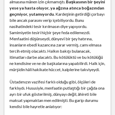
almasına mânen izin çıkmamıştı.
Başkasının bir şeyini
yese ya hasta oluyor, ya ağzına atınca boğazından
geçmiyor, yutamıyordu
. Kardeşinin getirdiği çorbayı
bile ancak parasını verip içebiliyordu. Bunu
nasihatindeki tesir kırılmasın diye yapıyordu.
Samimiyetin tesiri hiçbir şeye feda edilemezdi.
Menfaatini düşünseydi, dünyevî bir şey hatırına,
insanların ebedî kazancına zarar vermiş, camı elmasa
tercih etmiş olacaktı. Halkın bakışı bulanacak,
itimatları darbe alacaktı. Bu kötülüktü ve bu kötülüğü
ne kendisine ve ne de başkalarına yapabilirdi. Halk için,
mürşidin hâli hakikate hüccet, kalplerine takviyeydi.
Üstadımızın vazifesi farklı olduğu gibi, ölçüleri de
farklıydı. Hususiyle, menfaatin putlaştığı bir çağda ona
ayrı bir ufuk gösterilmiş, dünyayı değil, âhireti bile
maksat yapmaktan men edilmişti. Bu garip durumu
kendisi bile hayretle anlatıyor: