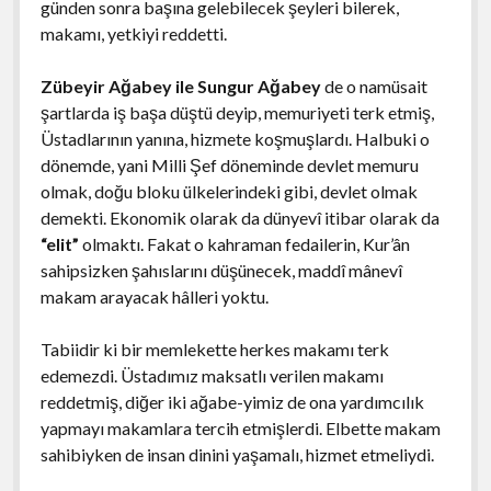
günden sonra başına gelebilecek şeyleri bilerek,
makamı, yetkiyi reddetti.
Zübeyir Ağabey ile Sungur Ağabey
de o namüsait
şartlarda iş başa düştü deyip, memuriyeti terk etmiş,
Üstadlarının yanına, hizmete koşmuşlardı. Halbuki o
dönemde, yani Milli Şef döneminde devlet memuru
olmak, doğu bloku ülkelerindeki gibi, devlet olmak
demekti. Ekonomik olarak da dünyevî itibar olarak da
“elit”
olmaktı. Fakat o kahraman fedailerin, Kur’ân
sahipsizken şahıslarını düşünecek, maddî mânevî
makam arayacak hâlleri yoktu.
Tabiidir ki bir memlekette herkes makamı terk
edemezdi. Üstadımız maksatlı verilen makamı
reddetmiş, diğer iki ağabe-yimiz de ona yardımcılık
yapmayı makamlara tercih etmişlerdi. Elbette makam
sahibiyken de insan dinini yaşamalı, hizmet etmeliydi.