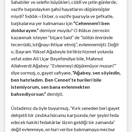
Sahabiler ve selefin büyükleri, ciddî ve çetin günlerde,
vazife başındayken şahsî hayatlarını düşünmüşler
miydi? Sıddık-ı Ekber, o vazife şuuruyla ve şefkatle,
başkalarına yer kalmaması için
“Cehennem’i ben
doldurayım.”
demiyor muydu? O ihlâsın zerresini
kazanmak isteyen “bîçare Said” de “bütün ömründe
tecerrüdü, istiğnayı ihtiyar etmiş”, evlenmemişti. Değil
o, Bayram Yüksel Ağabeyle birlikte hizmet yolunda
vefat eden Ali Uçar Beyefendiye bile, Mahmut
Allahverdi Ağabey: “Evlenmeyi düşünmüyor musun?”
diye sormuş, o, gayet safiyane,
“Ağabey, sen söyledin,
ben hatırladım. Ben Cennet’te hurileri bile
istemiyorum, sen bana evlenmekten
bahsediyorsun.”
demişti.
Üstadımız da öyle buyurmuş, “Kırk seneden beri gayet
dehşetli bir zındıka hücumu karşısında, her şeyini feda
edecek hakikî fedakârlar lâzım geldiği bir zamanda”
değil evlenmeye, on huri verilse bakmamaya mecbur