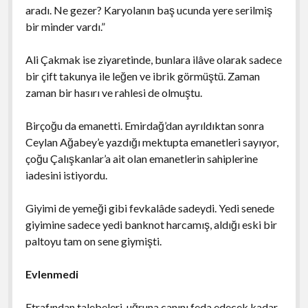
aradı. Ne gezer? Karyolanın baş ucunda yere serilmiş
bir minder vardı.”
Ali Çakmak ise ziyaretinde, bunlara ilâve olarak sadece
bir çift takunya ile leğen ve ibrik görmüştü. Zaman
zaman bir hasırı ve rahlesi de olmuştu.
Birçoğu da emanetti. Emirdağ’dan ayrıldıktan sonra
Ceylan Ağabey’e yazdığı mektupta emanetleri sayıyor,
çoğu Çalışkanlar’a ait olan emanetlerin sahiplerine
iadesini istiyordu.
Giyimi de yemeği gibi fevkalâde sadeydi. Yedi senede
giyimine sadece yedi banknot harcamış, aldığı eski bir
paltoyu tam on sene giymişti.
Evlenmedi
Etrafından talebeleri, uğruna canını feda edecek kadar