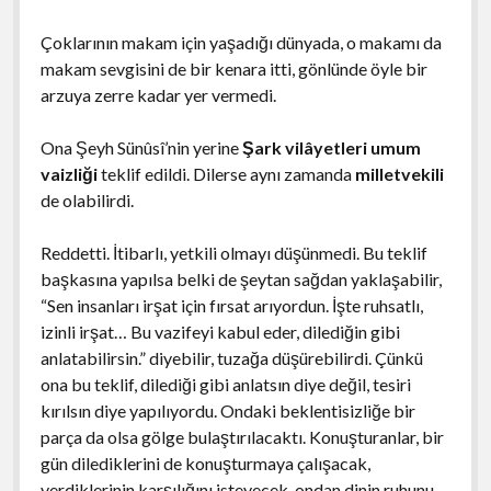
Çoklarının makam için yaşadığı dünyada, o makamı da
makam sevgisini de bir kenara itti, gönlünde öyle bir
arzuya zerre kadar yer vermedi.
Ona Şeyh Sünûsî’nin yerine
Şark vilâyetleri umum
vaizliği
teklif edildi. Dilerse aynı zamanda
milletvekili
de olabilirdi.
Reddetti. İtibarlı, yetkili olmayı düşünmedi. Bu teklif
başkasına yapılsa belki de şeytan sağdan yaklaşabilir,
“Sen insanları irşat için fırsat arıyordun. İşte ruhsatlı,
izinli irşat… Bu vazifeyi kabul eder, dilediğin gibi
anlatabilirsin.” diyebilir, tuzağa düşürebilirdi. Çünkü
ona bu teklif, dilediği gibi anlatsın diye değil, tesiri
kırılsın diye yapılıyordu. Ondaki beklentisizliğe bir
parça da olsa gölge bulaştırılacaktı. Konuşturanlar, bir
gün dilediklerini de konuşturmaya çalışacak,
verdiklerinin karşılığını isteyecek, ondan dinin ruhunu