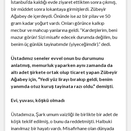
İstanbul’da kaldığı evde ziyaret ettikten sonra çıkmış,
bir müddet sonra lokantaya girmişlerdi. Zübeyir
Ağabey de içerdeydi. Önünde ise az bir pilav ve 50
gram kadar yoğurt vardı. Onları görünce kalkıp
mecbur ve mahcup yanlarına geldi. “Kardeşlerim, beni
mazur görün! Sizi misafir edecek durumda değilim, bu
benim üç günlük tayinatımdır (yiyeceğimdir).” dedi.
Üstadımız seneler evvel onun bu durumunu
anlatmış, memurluk yaparken aynı zamanda da
altı adet şirkete ortak olup ticaret yapan Zübeyir
Ağabey için, “Yedi yüz lirayı bırakıp geldi, benim
yanımda otuz kuruş tayinata razı oldu.” demişti.
Evi, yuvası, köşkü olmadı
Üstadımıza, Şark umum vaizliği ile birlikte bir adet de
köşk teklif edilmiş, o bunu da reddetmişti. Halbuki
inanılmaz bir hayatı vardı. Misafirhane olan dünyada