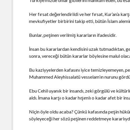
Türkiye’mizde onlar gibilerini mahkum eden, bu esar
Her fırsat değerlendirildi ve her fırsat, Kur’an’a kar
mevkufiyetler birbirini takip etti, bütün İslam alem
Bunlar, peşinen verilmiş kararların ifadesidir.
İnsan bu kararlardan kendisini uzak tutmadıktan, g
sonra, vereceği bütün kararlar böylesine malul ola
Bu kaziyyelerden kafasını iyice temizleyemeyen, p
Muhammed Aleyhissalatü vesselam’ın nurunu gördükl
Ebu Cehil uyanık bir insandı, zeki görgülü ve kültür
aldı. İmana karşı o kadar hışımlı o kadar afet bir ins
Niçin öyle oldu acaba? Çünkü kafasında peşin hüküm
söyleyeceği her sözü peşinen reddetmeye kararlıydı