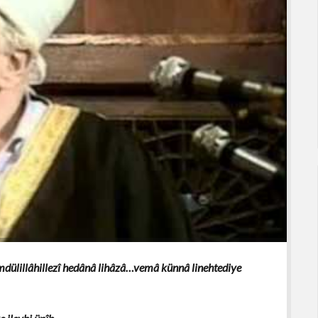
ülillâhillezî hedânâ lihâzâ…vemâ künnâ linehtediye