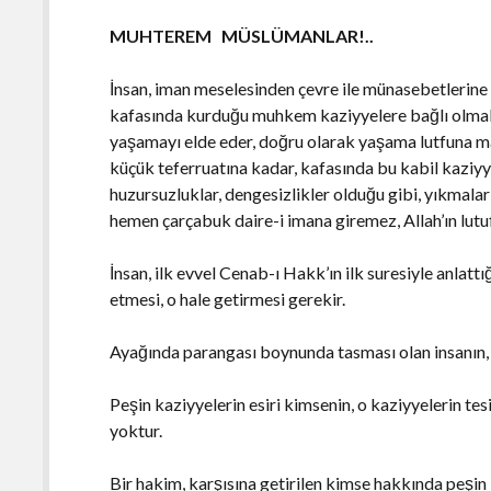
MUHTEREM MÜSLÜMANLAR!..
İnsan, iman meselesinden çevre ile münasebetlerin
kafasında kurduğu muhkem kaziyyelere bağlı olmak
yaşamayı elde eder, doğru olarak yaşama lutfuna m
küçük teferruatına kadar, kafasında bu kabil kaziyy
huzursuzluklar, dengesizlikler olduğu gibi, yıkmala
hemen çarçabuk daire-i imana giremez, Allah’ın lutu
İnsan, ilk evvel Cenab-ı Hakk’ın ilk suresiyle anlattı
etmesi, o hale getirmesi gerekir.
Ayağında parangası boynunda tasması olan insanın, h
Peşin kaziyyelerin esiri kimsenin, o kaziyyelerin t
yoktur.
Bir hakim, karşısına getirilen kimse hakkında peşin 