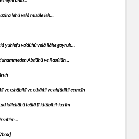
ve ileyhi ünîb…
nazîra lehû velâ misâle leh…
lâ yuhlefu va’dühû velâ ilâhe gayruh…
â Muhammeden Abdühû ve Rasûlüh…
ûruh
ihî ve eshâbihî ve etbâıhî ve ahfâdihî ecmeîn
ad kâlellâhü teâlâ fî kitâbihil-kerîm
nirrahîm…
[/box]