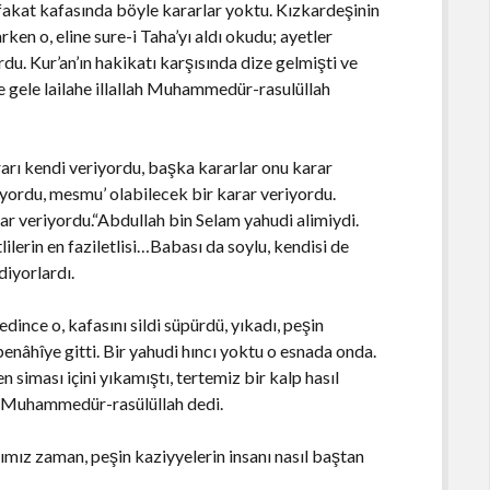
 fakat kafasında böyle kararlar yoktu. Kızkardeşinin
ken o, eline sure-i Taha’yı aldı okudu; ayetler
rdu. Kur’an’ın hakikatı karşısında dize gelmişti ve
le gele lailahe illallah Muhammedür-rasulüllah
arı kendi veriyordu, başka kararlar onu karar
yordu, mesmu’ olabilecek bir karar veriyordu.
ar veriyordu.“Abdullah bin Selam yahudi alimiydi.
ilerin en faziletlisi…Babası da soylu, kendisi de
diyorlardı.
dince o, kafasını sildi süpürdü, yıkadı, peşin
penâhîye gitti. Bir yahudi hıncı yoktu o esnada onda.
en siması içini yıkamıştı, tertemiz bir kalp hasıl
lah Muhammedür-rasülüllah dedi.
ımız zaman, peşin kaziyyelerin insanı nasıl baştan