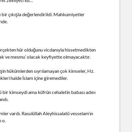
et zihniyeti idi…
şı bir çıkışla değerlendirildi. Mahkumiyetler
inde.
erçekten hür olduğunu vicdanıyla hissetmedikten
cak ve mesmu’ olacak keyfiyette olmayacaktır.
eşin hükümlerden sıyrılamayan çok kimseler, Hz.
eri halde İslam içine giremediler.
lü bir kimseydi ama küfrün cehaletin babası adını
andı.
ler vardı. Rasulüllah Aleyhissalatü vesselam’ın
 o.