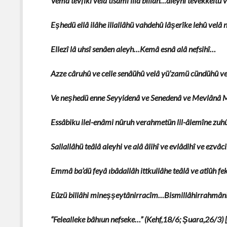
Vemâ tevfîkî vela’tısâmî illâ billâh…aleyhi tevekkeltü 
Eşhedü ellâ ilâhe illallâhü vahdehû lâşerîke lehû velâ 
Ellezî lâ uhsî senâen aleyh…Kemâ esnâ alâ nefsihî…
Azze câruhû ve celle senâühû velâ yü’zamü cündühû ve
Ve neşhedü enne Seyyidenâ ve Senedenâ ve Mevlân
Essâbiku ilel-enâmi nûruh verahmetün lil-âlemîne zuh
Sallallâhü teâlâ aleyhi ve alâ âlihî ve evlâdihî ve ezvâc
Emmâ ba’dü feyâ ıbâdallâh ittkullâhe teâlâ ve atîûh fek
Eûzü billâhi mineşşeytânirracîm…Bismillâhirrahmâ
“Felealleke bâhıun nefseke…” (Kehf,18/6; Şuara,26/3) 