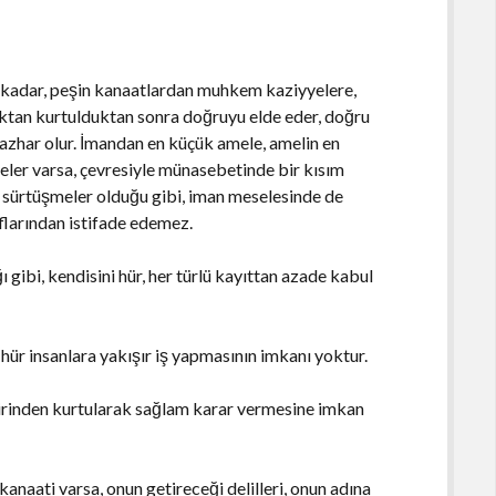
e kadar, peşin kanaatlardan muhkem kaziyyelere,
tan kurtulduktan sonra doğruyu elde eder, doğru
azhar olur. İmandan en küçük amele, amelin en
eler varsa, çevresiyle münasebetinde bir kısım
r sürtüşmeler olduğu gibi, iman meselesinde de
flarından istifade edemez.
ğı gibi, kendisini hür, her türlü kayıttan azade kabul
ür insanlara yakışır iş yapmasının imkanı yoktur.
esirinden kurtularak sağlam karar vermesine imkan
kanaati varsa, onun getireceği delilleri, onun adına