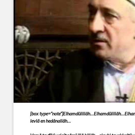
[box type=”note”]Elhamdülillâh…Elhamdülillâh…Elhamd
levlâ en hedânallâh…