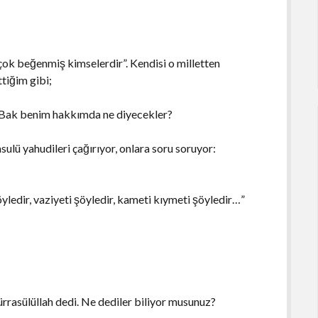
i çok beğenmiş kimselerdir”. Kendisi o milletten
tiğim gibi;
h! Bak benim hakkımda ne diyecekler?
sulü yahudileri çağırıyor, onlara soru soruyor:
 şöyledir, vaziyeti şöyledir, kameti kıymeti şöyledir…”
rrasülüllah dedi. Ne dediler biliyor musunuz?