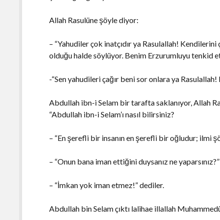
Allah Rasulüne şöyle diyor:
– “Yahudiler çok inatçıdır ya Rasulallah! Kendilerin
olduğu halde söylüyor. Benim Erzurumluyu tenkid et
-“Sen yahudileri çağır beni sor onlara ya Rasulalla
Abdullah ibn-i Selam bir tarafta saklanıyor, Allah Ra
“Abdullah ibn-i Selam’ı nasıl bilirsiniz?
– “En şerefli bir insanın en şerefli bir oğludur; ilmi
– “Onun bana iman ettiğini duysanız ne yaparsınız?”
– “İmkan yok iman etmez!” dediler.
Abdullah bin Selam çıktı lalihae illallah Muhammedü