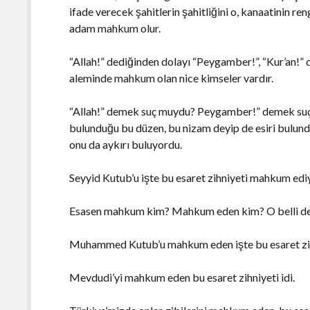
ifade verecek şahitlerin şahitliğini o, kanaatinin r
adam mahkum olur.
“Allah!” dediğinden dolayı “Peygamber!”, “Kur’an!”
aleminde mahkum olan nice kimseler vardır.
“Allah!” demek suç muydu? Peygamber!” demek suç 
bulunduğu bu düzen, bu nizam deyip de esiri bulun
onu da aykırı buluyordu.
Seyyid Kutub’u işte bu esaret zihniyeti mahkum edi
Esasen mahkum kim? Mahkum eden kim? O belli deği
Muhammed Kutub’u mahkum eden işte bu esaret zihn
Mevdudi’yi mahkum eden bu esaret zihniyeti idi.