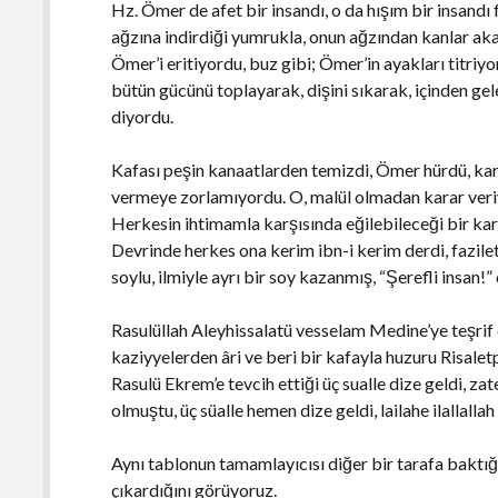
Hz. Ömer de afet bir insandı, o da hışım bir insandı
ağzına indirdiği yumrukla, onun ağzından kanlar akar
Ömer’i eritiyordu, buz gibi; Ömer’in ayakları titriyo
bütün gücünü toplayarak, dişini sıkarak, içinden ge
diyordu.
Kafası peşin kanaatlarden temizdi, Ömer hürdü, kar
vermeye zorlamıyordu. O, malül olmadan karar veri
Herkesin ihtimamla karşısında eğilebileceği bir kar
Devrinde herkes ona kerim ibn-i kerim derdi, faziletl
soylu, ilmiyle ayrı bir soy kazanmış, “Şerefli insan!” 
Rasulüllah Aleyhissalatü vesselam Medine’ye teşrif e
kaziyyelerden âri ve beri bir kafayla huzuru Risalet
Rasulü Ekrem’e tevcih ettiği üç sualle dize geldi, zat
olmuştu, üç süalle hemen dize geldi, lailahe ilallal
Aynı tablonun tamamlayıcısı diğer bir tarafa baktığ
çıkardığını görüyoruz.