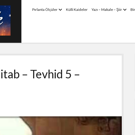
menüyü
menü
Pırlanta Ölçüler
Külli Kaideler
Yazı – Makale – Şiir
Bi
aç
aç
tab – Tevhid 5 –