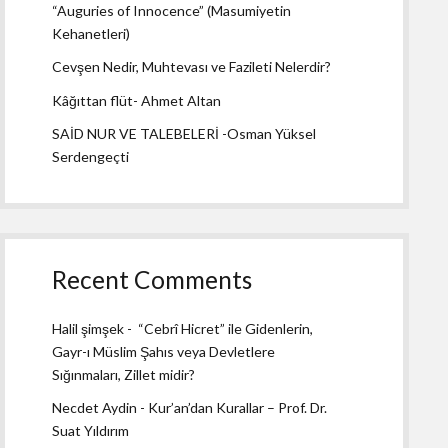
“Auguries of Innocence” (Masumiyetin
Kehanetleri)
Cevşen Nedir, Muhtevası ve Fazileti Nelerdir?
Kâğıttan flüt- Ahmet Altan
SAİD NUR VE TALEBELERİ -Osman Yüksel
Serdengeçti
Recent Comments
Halil şimşek
-
“Cebrî Hicret” ile Gidenlerin,
Gayr-ı Müslim Şahıs veya Devletlere
Sığınmaları, Zillet midir?
Necdet Aydin
-
Kur’an’dan Kurallar – Prof. Dr.
Suat Yıldırım