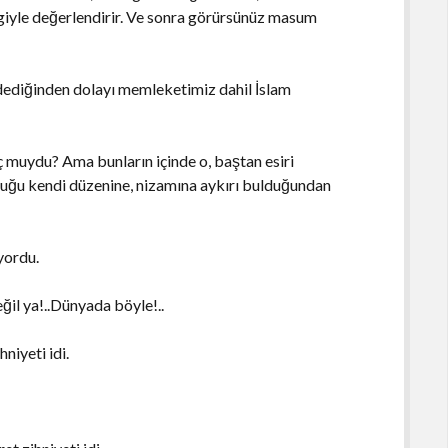
engiyle değerlendirir. Ve sonra görürsünüz masum
 dediğinden dolayı memleketimiz dahil İslam
muydu? Ama bunların içinde o, baştan esiri
duğu kendi düzenine, nizamına aykırı bulduğundan
yordu.
l ya!..Dünyada böyle!..
iyeti idi.