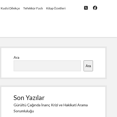
twitter
facebook
yü
r Kudsi Dilekçe
Tefekkür Faslı
Kitap Özetleri
Yan
Ara
Menü
Ara
Son Yazılar
Gürültü Çağında İnanç Krizi ve Hakikati Arama
Sorumluluğu